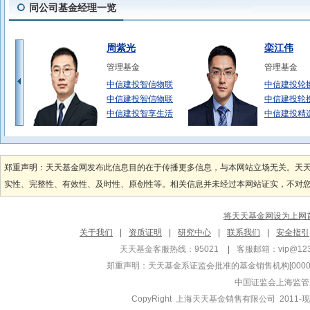
同公司基金经理一览
周紫光
栾江伟
管理基金
管理基金
中信建投智信物联
中信建投轮
中信建投智信物联
中信建投轮
中信建投智享生活
中信建投精
周户
许健
管理基金
管理基金
郑重声明：天天基金网发布此信息目的在于传播更多信息，与本网站立场无关。天
中信建投质选成长
中信建投稳
实性、完整性、有效性、及时性、原创性等。相关信息并未经过本网站证实，不对您构
中信建投质选成长
中信建投稳
中信建投稳
将天天基金网设为上网
王鹏
潘泓宇
关于我们
|
资质证明
|
研究中心
|
联系我们
|
安全指引
管理基金
管理基金
天天基金客服热线：95021
|
客服邮箱：
vip@12
中信建投中证50
中信建投凤
郑重声明：
天天基金系证监会批准的基金销售机构[000000
中信建投中证50
中信建投添
中国证监会上海监管
中信建投沪深30
中信建投凤
CopyRight 上海天天基金销售有限公司 2011-现