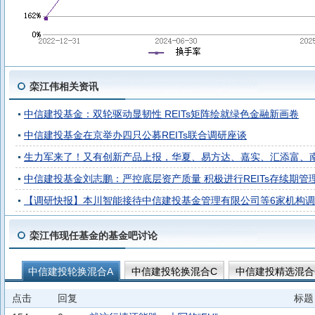
栾江伟相关资讯
中信建投基金：双轮驱动显韧性 REITs矩阵绘就绿色金融新画卷
中信建投基金在京举办四只公募REITs联合调研座谈
生力军来了！又有创新产品上报，华夏、易方达、嘉实、汇添富、
中信建投基金刘志鹏：严控底层资产质量 积极进行REITs存续期管
【调研快报】本川智能接待中信建投基金管理有限公司等6家机构
栾江伟现任基金的基金吧讨论
中信建投轮换混合A
中信建投轮换混合C
中信建投精选混合
中信建投品质优选一年持有A
中信建投品质优选一年持有C
点击
回复
标题