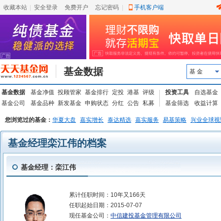
收藏本站
|
安全登录
|
免费开户
忘记密码
|
手机客户端
基金数据
基 金
基金数据
基金净值
投顾管家
基金排行
定投
港基
评级
投资工具
自选基金
基金公司
基金品种
新发基金
申购状态
分红
公告
私募
基金筛选
收益计算
您浏览过的基金：
华夏大盘
嘉实增长
泰达精选
嘉实服务
易基策略
兴业全球视
基金经理栾江伟的档案
基金经理：栾江伟
累计任职时间：
10年又166天
任职起始日期：
2015-07-07
现任基金公司：
中信建投基金管理有限公司