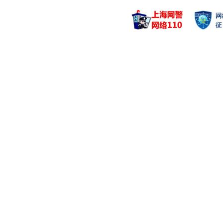
李照男
杨志武
管理基金
管理基金
中信建投稳骏一年
中信建投睿
中信建投睿溢混合
中信建投睿
中信建投睿溢混合
中信建投睿
张剑
李力然
管理基金
管理基金
中信建投景益债券
中信建投民
中信建投景益债券
中信建投盈
中信建投聚利混合
中信建投盈
白若冰
李善涛
管理基金
管理基金
中信建投明阳智能
中信建投沈
邵彦棋
王程充
管理基金
管理基金
中信建投稳裕定开
中信建投量