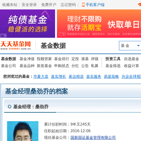
收藏本站
|
安全登录
|
免费开户
忘记密码
|
手机客户端
基金数据
基 金
基金数据
基金净值
投顾管家
基金排行
定投
港基
评级
投资工具
自选基金
基金公司
基金品种
新发基金
申购状态
分红
公告
私募
基金筛选
收益计算
您浏览过的基金：
华夏大盘
嘉实增长
泰达精选
嘉实服务
易基策略
兴业全球视
基金经理桑劲乔的档案
基金经理：桑劲乔
累计任职时间：
9年又245天
任职起始日期：
2016-12-06
现任基金公司：
国新国证基金管理有限公司