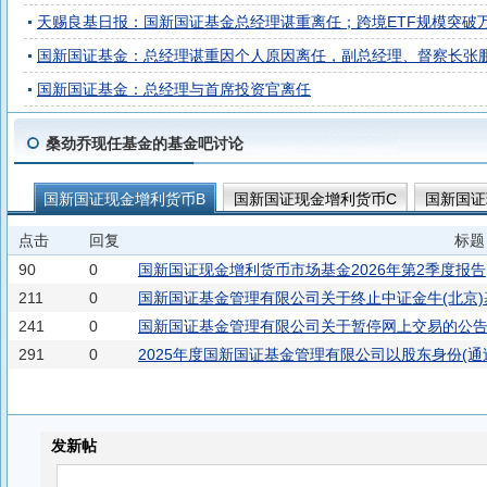
天赐良基日报：国新国证基金总经理谌重离任；跨境ETF规模突破
国新国证基金：总经理谌重因个人原因离任，副总经理、督察长张
国新国证基金：总经理与首席投资官离任
桑劲乔现任基金的基金吧讨论
国新国证现金增利货币B
国新国证现金增利货币C
国新国证
国新国证鑫颐中短债A
国新国证鑫泰三个月定开债券
国新
点击
回复
标题
90
0
国新国证现金增利货币市场基金2026年第2季度报告
211
0
国新国证基金管理有限公司关于终止中证金牛(北京
241
0
的
国新国证基金管理有限公司关于暂停网上交易的公
291
0
2025年度国新国证基金管理有限公司以股东身份(