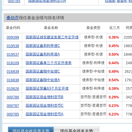
国新国证现金增利货币A
估值图
基金吧
档
000785
桑劲乔
现任基金业绩与排名详情
基金代码
基金名称
基金类型
近三月
同
国新国证雄安建设发展三年定开债
债券型-长债
009399
0.36%
2205
国新国证鑫和利率债C
债券型-长债
019538
0.45%
1983
国新国证鑫和利率债A
债券型-长债
019537
0.50%
1846
国新国证鑫泰三个月定开债券
债券型-利率债
018109
0.44%
249
国新国证鑫颐中短债C
债券型-中短债
016839
0.49%
262
国新国证鑫颐中短债A
债券型-中短债
016838
0.54%
179
国新国证荣赢63个月定开债
债券型-利率债
010626
0.39%
257
国新国证现金增利货币B
货币型-普通货币
000786
0.29%
342
国新国证现金增利货币C
货币型-普通货币
000787
0.23%
778
国新国证现金增利货币A
货币型-普通货币
000785
0.23%
778
现任基金收益率走势
现任基金排名走势