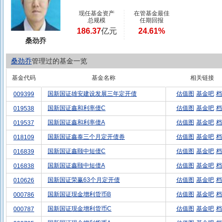
现任基金资产
在管基金最佳
总规模
任期回报
186.37
亿元
24.61%
桑劲乔
桑劲乔
管理过的基金一览
基金代码
基金名称
相关链接
国新国证雄安建设发展三年定开债
估值图
基金吧
档
009399
国新国证鑫和利率债C
估值图
基金吧
档
019538
国新国证鑫和利率债A
估值图
基金吧
档
019537
国新国证鑫泰三个月定开债券
估值图
基金吧
档
018109
国新国证鑫颐中短债C
估值图
基金吧
档
016839
国新国证鑫颐中短债A
估值图
基金吧
档
016838
国新国证荣赢63个月定开债
估值图
基金吧
档
010626
国新国证现金增利货币B
估值图
基金吧
档
000786
国新国证现金增利货币C
估值图
基金吧
档
000787