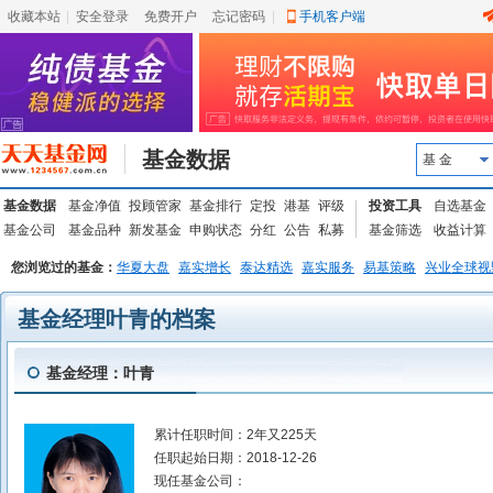
收藏本站
|
安全登录
|
免费开户
忘记密码
|
手机客户端
基金数据
基 金
基金数据
基金净值
投顾管家
基金排行
定投
港基
评级
投资工具
自选基金
基金公司
基金品种
新发基金
申购状态
分红
公告
私募
基金筛选
收益计算
您浏览过的基金：
华夏大盘
嘉实增长
泰达精选
嘉实服务
易基策略
兴业全球视
基金经理叶青的档案
基金经理：叶青
累计任职时间：
2年又225天
任职起始日期：
2018-12-26
现任基金公司：