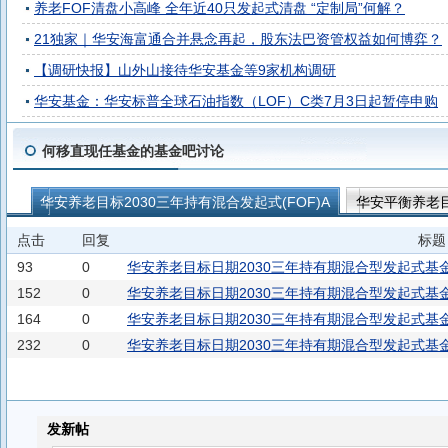
养老FOF清盘小高峰 全年近40只发起式清盘 “定制局”何解？
21独家｜华安海富通合并悬念再起，股东法巴资管权益如何博弈？
【调研快报】山外山接待华安基金等9家机构调研
华安基金：华安标普全球石油指数（LOF）C类7月3日起暂停申购
何移直现任基金的基金吧讨论
华安养老目标2030三年持有混合发起式(FOF)A
华安平衡养老目
华安养老目标2030三年持有混合发起式(FOF)Y
华安养老目标20
点击
回复
标题
93
0
华安养老目标日期2030三年持有期混合型发起式基金中
152
0
华安养老目标日期2030三年持有期混合型发起式基金中
164
0
华安养老目标日期2030三年持有期混合型发起式基金中
232
0
华安养老目标日期2030三年持有期混合型发起式基金中