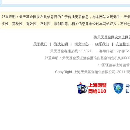
苏圻涵
翁启森
管理基金
管理基金
郑重声明：天天基金网发布此信息目的在于传播更多信息，与本网站立场无关。天
华安大中华升级股
华安大国新
实性、完整性、有效性、及时性、原创性等。相关信息并未经过本网站证实，不对您构
华安香港精选股票
华安物联网
华安大中华升级股
华安物联网
将天天基金网设为上网
郑如熙
庄宇飞
关于我们
|
资质证明
|
研究中心
|
联系我们
|
安全指引
管理基金
管理基金
天天基金客服热线：95021
|
客服邮箱：
vip@12
华安鼎益债券A
华安全球美
郑重声明：
天天基金系证监会批准的基金销售机构[000000
华安安悦债券A
华安全球美
中国证监会上海监管
华安安悦债券C
华安全球美
CopyRight 上海天天基金销售有限公司 2011-现
刘淑生
邹维娜
管理基金
管理基金
华安现代生活混合
华安乾煜债
华安乾煜债
华安沣信债
石雨欣
栾超
管理基金
管理基金