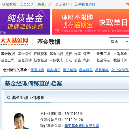
收藏本站
|
安全登录
|
免费开户
忘记密码
|
手机客户端
基金数据
基 金
基金数据
基金净值
投顾管家
基金排行
定投
港基
评级
投资工具
自选基金
基金公司
基金品种
新发基金
申购状态
分红
公告
私募
基金筛选
收益计算
您浏览过的基金：
华夏大盘
嘉实增长
泰达精选
嘉实服务
易基策略
兴业全球视
基金经理何移直的档案
基金经理：何移直
累计任职时间：
7年又108天
任职起始日期：
2019-04-26
现任基金公司：
华安基金管理有限公司