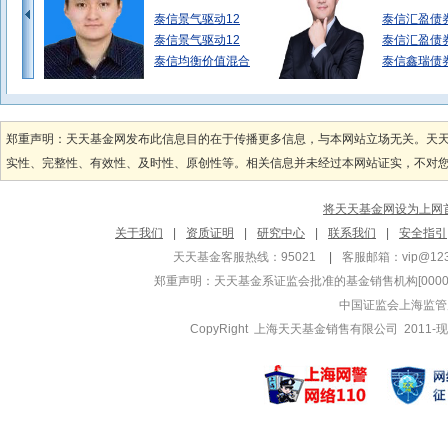
泰信景气驱动12
泰信汇盈债
泰信景气驱动12
泰信汇盈债
泰信均衡价值混合
泰信鑫瑞债
徐慕浩
李俊江
管理基金
管理基金
郑重声明：天天基金网发布此信息目的在于传播更多信息，与本网站立场无关。天
泰信竞争优选混合
泰信鑫益定
实性、完整性、有效性、及时性、原创性等。相关信息并未经过本网站证实，不对您构
泰信蓝筹精选混合
泰信鑫益定
泰信消费精选混合
泰信天天收
将天天基金网设为上网
陈颖
方媛
关于我们
|
资质证明
|
研究中心
|
联系我们
|
安全指引
管理基金
管理基金
天天基金客服热线：95021
|
客服邮箱：
vip@12
泰信医疗服务混合
泰信债券周
郑重声明：
天天基金系证监会批准的基金销售机构[000000
泰信医疗服务混合
泰信汇利三
中国证监会上海监管
泰信行业精选混合
泰信汇利三
CopyRight 上海天天基金销售有限公司 2011-现
周易
管理基金
泰信添安增利九个
泰信添安增利九个
泰信资源睿选混合