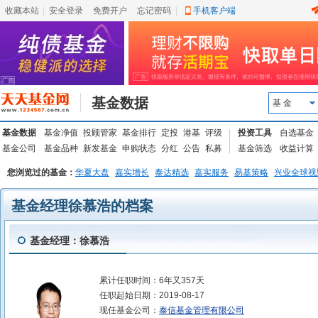
收藏本站
|
安全登录
|
免费开户
忘记密码
|
手机客户端
基金数据
基 金
基金数据
基金净值
投顾管家
基金排行
定投
港基
评级
投资工具
自选基金
基金公司
基金品种
新发基金
申购状态
分红
公告
私募
基金筛选
收益计算
您浏览过的基金：
华夏大盘
嘉实增长
泰达精选
嘉实服务
易基策略
兴业全球视
基金经理徐慕浩的档案
基金经理：徐慕浩
累计任职时间：
6年又357天
任职起始日期：
2019-08-17
现任基金公司：
泰信基金管理有限公司