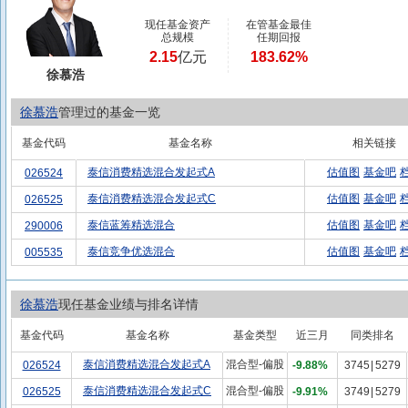
现任基金资产
在管基金最佳
总规模
任期回报
2.15
亿元
183.62%
徐慕浩
徐慕浩
管理过的基金一览
基金代码
基金名称
相关链接
泰信消费精选混合发起式A
估值图
基金吧
026524
泰信消费精选混合发起式C
估值图
基金吧
026525
泰信蓝筹精选混合
估值图
基金吧
290006
泰信竞争优选混合
估值图
基金吧
005535
徐慕浩
现任基金业绩与排名详情
基金代码
基金名称
基金类型
近三月
同类排名
泰信消费精选混合发起式A
混合型-偏股
026524
-9.88%
3745
|
5279
泰信消费精选混合发起式C
混合型-偏股
026525
-9.91%
3749
|
5279