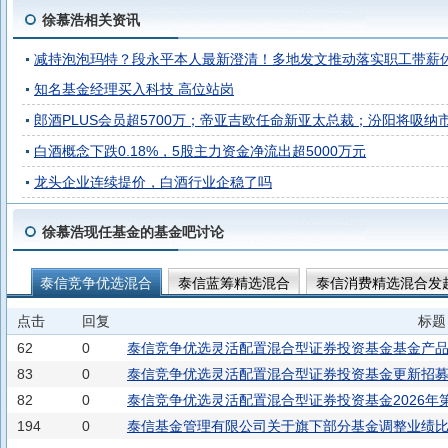
徐慕浩相关资讯
减持泡泡玛特？段永平本人最新澄清！多地发文推动落实职工带薪休假！消
知名基金经理买入科技 高位站岗
郎酒PLUS会员超5700万；帝亚吉欧任命新亚太总裁；汾阳将吸
白酒概念下跌0.18%，5股主力资金净流出超5000万元
龙头企业连续提价，白酒行业企稳了吗
徐慕浩现任基金的基金吧讨论
泰信竞争优选混合
泰信蓝筹精选混合
泰信消费精选混合发
点击
回复
标题
62
0
泰信竞争优选灵活配置混合型证券投资基金基金产
83
0
泰信竞争优选灵活配置混合型证券投资基金更新招募说明
82
0
泰信竞争优选灵活配置混合型证券投资基金2026年
194
0
泰信基金管理有限公司关于旗下部分基金调整业绩