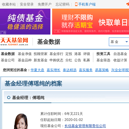
收藏本站
|
安全登录
|
免费开户
忘记密码
|
手机客户端
基金数据
基 金
基金数据
基金净值
投顾管家
基金排行
定投
港基
评级
投资工具
自选基金
基金公司
基金品种
新发基金
申购状态
分红
公告
私募
基金筛选
收益计算
您浏览过的基金：
华夏大盘
嘉实增长
泰达精选
嘉实服务
易基策略
兴业全球视
基金经理傅瑶纯的档案
基金经理：傅瑶纯
累计任职时间：
6年又221天
任职起始日期：
2020-01-02
现任基金公司：
长信基金管理有限责任公司