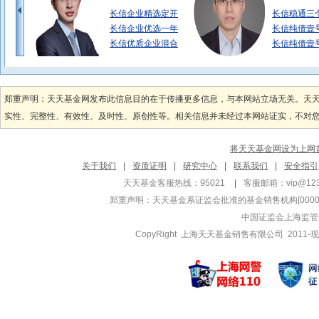
长信企业精选定开
长信稳通三
长信企业优选一年
长信纯债壹
长信优质企业混合
长信纯债壹
冯彬
左金保
管理基金
管理基金
郑重声明：天天基金网发布此信息目的在于传播更多信息，与本网站立场无关。天
长信稳裕三个月定
长信量化先
实性、完整性、有效性、及时性、原创性等。相关信息并未经过本网站证实，不对您构
长信利保债券C
长信量化多
长信利保债券A
长信电子信
将天天基金网设为上网
姚奕帆
祝昱丰
关于我们
|
资质证明
|
研究中心
|
联系我们
|
安全指引
管理基金
管理基金
天天基金客服热线：95021
|
客服邮箱：
vip@12
长信低碳环保行业
长信双利优
郑重声明：
天天基金系证监会批准的基金销售机构[000000
长信量化价值驱动
长信双利优
中国证监会上海监管
长信量化价值驱动
CopyRight 上海天天基金销售有限公司 2011-现
许望伟
刘亮
管理基金
管理基金
长信内需成长混合
长信消费升
长信银利精选混合
长信消费升
长信内需成长混合
长信多利混