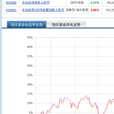
长信全球债券人民币
QDII-纯债
004998
-1.37%
46
|
6
长信标普100等权重指数人民币
指数型-海外股票
519981
3.96%
55
|
3
现任基金收益率走势
现任基金排名走势
45%
40%
35%
30%
25%
20%
15%
10%
5%