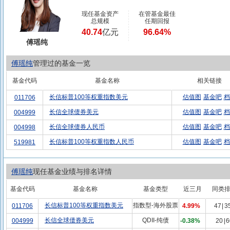
现任基金资产
在管基金最佳
总规模
任期回报
40.74
亿元
96.64%
傅瑶纯
傅瑶纯
管理过的基金一览
基金代码
基金名称
相关链接
长信标普100等权重指数美元
估值图
基金吧
档
011706
长信全球债券美元
估值图
基金吧
档
004999
长信全球债券人民币
估值图
基金吧
档
004998
长信标普100等权重指数人民币
估值图
基金吧
档
519981
傅瑶纯
现任基金业绩与排名详情
基金代码
基金名称
基金类型
近三月
同类
长信标普100等权重指数美元
指数型-海外股票
011706
4.99%
47
|
3
长信全球债券美元
QDII-纯债
004999
-0.38%
20
|
6