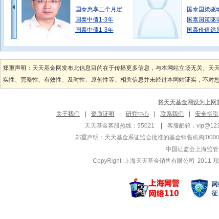
国泰惠享三个月定
国泰国策驱
国泰中债1-3年
国泰国策驱
国泰中债1-3年
国泰价值远
艾小军
秦培栋
管理基金
管理基金
郑重声明：天天基金网发布此信息目的在于传播更多信息，与本网站立场无关。天
国泰黄金ETF联
国泰可转债
实性、完整性、有效性、及时性、原创性等。相关信息并未经过本网站证实，不对您构
国泰黄金ETF联
国泰可转债
国泰中证全指通信
国泰浓益灵
将天天基金网设为上网
陈志华
梁杏
关于我们
|
资质证明
|
研究中心
|
联系我们
|
安全指引
管理基金
管理基金
天天基金客服热线：95021
|
客服邮箱：
vip@12
国泰双利债券A
国泰量化收
郑重声明：
天天基金系证监会批准的基金销售机构[000000
国泰双利债券C
国泰中证生
中国证监会上海监管
国泰中证生
CopyRight 上海天天基金销售有限公司 2011-现
林小聪
陶然
管理基金
管理基金
国泰融安多策略灵
国泰利是宝
国泰景气优选混合
国泰货币B
国泰景气优选混合
国泰利享中