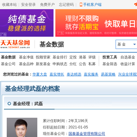
收藏本站
|
安全登录
|
免费开户
忘记密码
|
手机客户端
基金数据
基 金
基金数据
基金净值
投顾管家
基金排行
定投
港基
评级
投资工具
自选基金
基金公司
基金品种
新发基金
申购状态
分红
公告
私募
基金筛选
收益计算
您浏览过的基金：
华夏大盘
嘉实增长
泰达精选
嘉实服务
易基策略
兴业全球视
基金经理武磊的档案
基金经理：武磊
累计任职时间：
2年又196天
任职起始日期：
2021-01-05
现任基金公司：
国泰基金管理有限公司