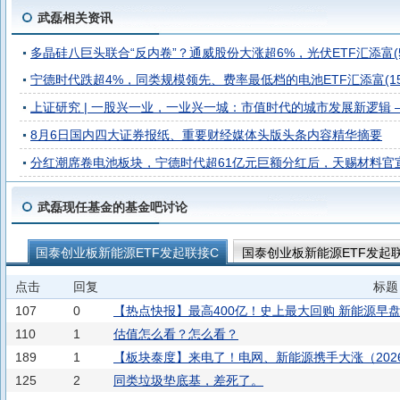
武磊相关资讯
多晶硅八巨头联合“反内卷”？通威股份大涨超6%，光伏ETF汇添富(5162
宁德时代跌超4%，同类规模领先、费率最低档的电池ETF汇添富(15
上证研究 | 一股兴一业，一业兴一城：市值时代的城市发展新逻辑 
8月6日国内四大证券报纸、重要财经媒体头版头条内容精华摘要
分红潮席卷电池板块，宁德时代超61亿元巨额分红后，天赐材料官宣分红大
武磊现任基金的基金吧讨论
国泰创业板新能源ETF发起联接C
国泰创业板新能源ETF发起
点击
回复
标题
107
0
【热点快报】最高400亿！史上最大回购 新能源早
110
1
估值怎么看？怎么看？
189
1
【板块泰度】来电了！电网、新能源携手大涨（2026.0
125
2
同类垃圾垫底基，差死了。