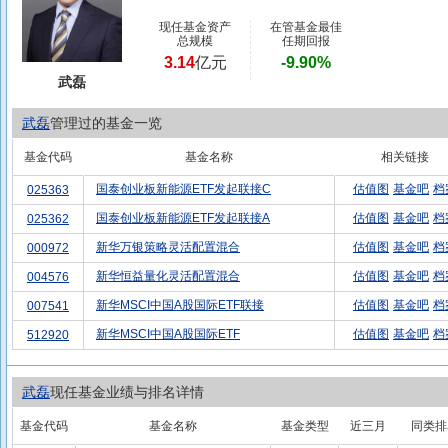
现任基金资产
在管基金最佳
总规模
任期回报
3.14
亿元
-9.90%
武磊
武磊
管理过的基金一览
基金代码
基金名称
相关链接
国泰创业板新能源ETF发起联接C
估值图
基金吧
档
025363
国泰创业板新能源ETF发起联接A
估值图
基金吧
档
025362
新华万银策略灵活配置混合
估值图
基金吧
档
000972
新华恒益量化灵活配置混合
估值图
基金吧
档
004576
新华MSCI中国A股国际ETF联接
估值图
基金吧
档
007541
新华MSCI中国A股国际ETF
估值图
基金吧
档
512920
武磊
现任基金业绩与排名详情
基金代码
基金名称
基金类型
近三月
同类排