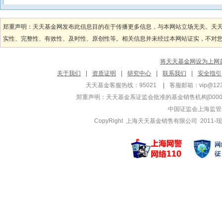
朱海东
张婉玉
管理基金
管理基金
郑重声明：天天基金网发布此信息目的在于传播更多信息，与本网站立场无关。天
财通沪深300指
财通财通宝
实性、完整性、有效性、及时性、原创性等。相关信息并未经过本网站证实，不对您构
财通中证500指
财通财通宝
财通中证500指
财通恒利纯
将天天基金网设为上网
顾弘原
骆莹
关于我们
|
资质证明
|
研究中心
|
联系我们
|
安全指引
管理基金
管理基金
天天基金客服热线：95021
|
客服邮箱：
vip@12
财通中证ESG1
财通医药健
郑重声明：
天天基金系证监会批准的基金销售机构[000000
财通中证ESG1
财通医药健
中国证监会上海监管
财通多策略福瑞混
财通内需增长
CopyRight 上海天天基金销售有限公司 2011-现
闫梦璇
吴伟
管理基金
管理基金
财通汇利债券A
财通可转债
财通安瑞短债债券
财通可转债
财通安瑞短债债券
财通久利三
吴瑶
周子凡
管理基金
管理基金
财通裕泰87个月
财通数字经