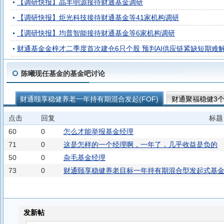
【调研快报】晶丰明源接待财通基金调研
【调研快报】炬光科技接待财通基金等41家机构调研
【调研快报】均普智能接待财通基金等6家机构调研
财通基金金梓才二季度首次建仓6只个股 预判AI供应链紧缺短期难
陈曦现任基金的基金吧讨论
财通颐享稳健养老一年持有期混合发起(FOF)
财通聚福稳健3个
财通聚元平衡3个月持有期混合发起(FOF)C
财通聚元平衡3个月
点击
回复
标题
财通聚信稳健3个月持有期混合(FOF)A
财通聚信稳健3个月持有期
60
0
怎么才能举报基金经理
71
0
这是怎样的一个经理啊，一年了，几乎收益是负的
50
0
杂毛基金经理
73
0
财通颐享稳健养老目标一年持有期混合型发起式基金中基