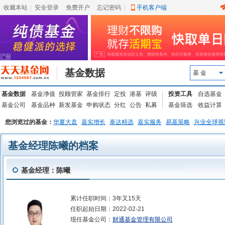
收藏本站
|
安全登录
|
免费开户
忘记密码
|
手机客户端
基金数据
基 金
基金数据
基金净值
投顾管家
基金排行
定投
港基
评级
投资工具
自选基金
基金公司
基金品种
新发基金
申购状态
分红
公告
私募
基金筛选
收益计算
您浏览过的基金：
华夏大盘
嘉实增长
泰达精选
嘉实服务
易基策略
兴业全球视
基金经理陈曦的档案
基金经理：陈曦
累计任职时间：
3年又15天
任职起始日期：
2022-02-21
现任基金公司：
财通基金管理有限公司