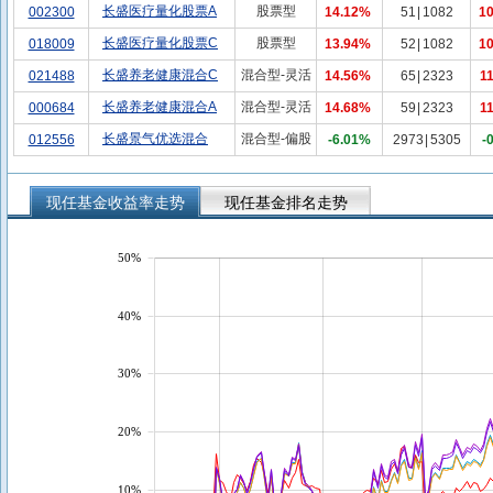
长盛医疗量化股票A
股票型
002300
14.12%
51
|
1082
1
长盛医疗量化股票C
股票型
018009
13.94%
52
|
1082
1
长盛养老健康混合C
混合型-灵活
021488
14.56%
65
|
2323
1
长盛养老健康混合A
混合型-灵活
000684
14.68%
59
|
2323
1
长盛景气优选混合
混合型-偏股
012556
-6.01%
2973
|
5305
-
现任基金收益率走势
现任基金排名走势
50%
40%
30%
20%
10%