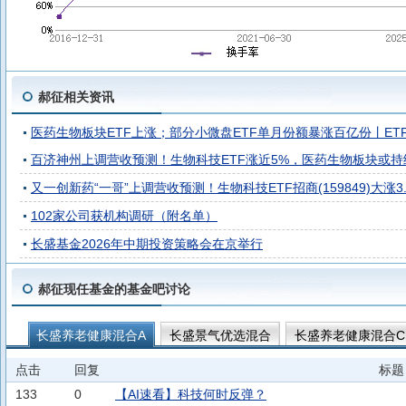
郝征相关资讯
医药生物板块ETF上涨；部分小微盘ETF单月份额暴涨百亿份丨ET
百济神州上调营收预测！生物科技ETF涨近5%，医药生物板块或持
又一创新药“一哥”上调营收预测！生物科技ETF招商(159849)大涨
102家公司获机构调研（附名单）
长盛基金2026年中期投资策略会在京举行
郝征现任基金的基金吧讨论
长盛养老健康混合A
长盛景气优选混合
长盛养老健康混合C
点击
回复
标题
133
0
【AI速看】科技何时反弹？