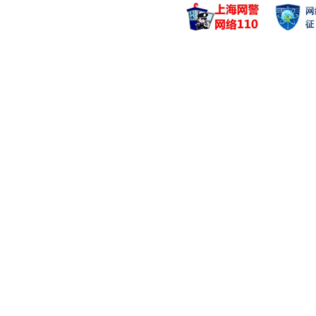
管理基金
管理基金
长盛电子信息主题
长盛同鑫行
长盛电子信息主题
长盛同鑫行
长盛中小盘
华玲
郝征
管理基金
管理基金
长盛环球行业混合
长盛养老健
长盛环球行业混合
长盛景气优
长盛养老健
王文豪
刘欣
管理基金
管理基金
长盛安鑫中短债E
长盛安逸纯
长盛安鑫中短债D
长盛安逸纯
长盛添利宝货币A
长盛安逸纯
汤其勇
姜德力
管理基金
管理基金
长盛核心成长混合
长盛盛悦债
长盛核心成长混合
长盛盛悦债