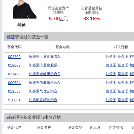
现任基金资产
在管基金最佳
总规模
任期回报
5.70
亿元
33.15%
郝征
郝征
管理过的基金一览
基金代码
基金名称
相关链接
长盛医疗量化股票A
估值图
基金吧
档
002300
长盛医疗量化股票C
估值图
基金吧
档
018009
长盛养老健康混合C
估值图
基金吧
档
021488
长盛养老健康混合A
估值图
基金吧
档
000684
长盛景气优选混合
估值图
基金吧
档
012556
长盛动态精选混合
估值图
基金吧
档
510081
郝征
现任基金业绩与排名详情
基金代码
基金名称
基金类型
近三月
同类排名