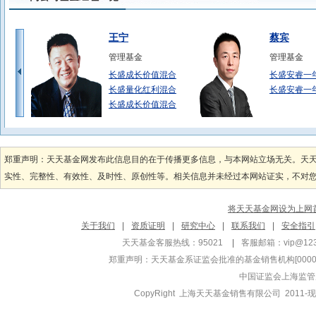
王宁
蔡宾
管理基金
管理基金
长盛成长价值混合
长盛安睿一
长盛量化红利混合
长盛安睿一
长盛成长价值混合
段鹏
李琪
管理基金
管理基金
郑重声明：天天基金网发布此信息目的在于传播更多信息，与本网站立场无关。天
长盛货币B
长盛盛辉混
实性、完整性、有效性、及时性、原创性等。相关信息并未经过本网站证实，不对您构
长盛稳益6个月C
长盛盛辉混
长盛稳益6个月A
长盛盛启债
将天天基金网设为上网
代毅
杨哲
关于我们
|
资质证明
|
研究中心
|
联系我们
|
安全指引
管理基金
管理基金
天天基金客服热线：95021
|
客服邮箱：
vip@12
长盛城镇化主题混
长盛可转债
郑重声明：
天天基金系证监会批准的基金销售机构[000000
长盛国企改革混合
长盛可转债
中国证监会上海监管
长盛城镇化主题混
长盛积极配
CopyRight 上海天天基金销售有限公司 2011-现
朱律
陈亘斯