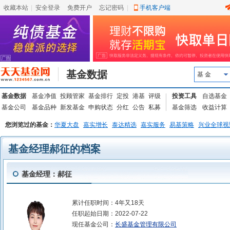
收藏本站
|
安全登录
|
免费开户
忘记密码
|
手机客户端
基金数据
基 金
基金数据
基金净值
投顾管家
基金排行
定投
港基
评级
投资工具
自选基金
基金公司
基金品种
新发基金
申购状态
分红
公告
私募
基金筛选
收益计算
您浏览过的基金：
华夏大盘
嘉实增长
泰达精选
嘉实服务
易基策略
兴业全球视
基金经理郝征的档案
基金经理：郝征
累计任职时间：
4年又18天
任职起始日期：
2022-07-22
现任基金公司：
长盛基金管理有限公司