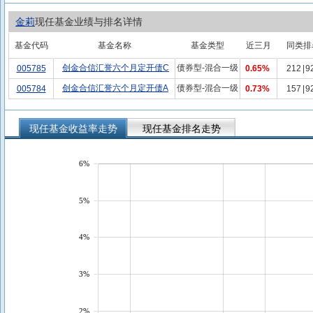
金莉
现任基金业绩与排名详情
基金代码
基金名称
基金类型
近三月
同类排
创金合信汇誉六个月定开债C
债券型-混合一级
005785
0.65%
212
|
9
创金合信汇誉六个月定开债A
债券型-混合一级
005784
0.73%
157
|
9
现任基金收益率走势
现任基金排名走势
6%
5%
4%
3%
2%