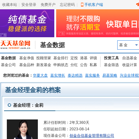
收藏本站
|
安全登录
|
免费开户
忘记密码
|
手机客户端
基金数据
基 金
基金数据
基金净值
投顾管家
基金排行
定投
港基
评级
投资工具
自选基金
基金公司
基金品种
新发基金
申购状态
分红
公告
私募
基金筛选
收益计算
您浏览过的基金：
华夏大盘
嘉实增长
泰达精选
嘉实服务
易基策略
兴业全球视
基金经理金莉的档案
基金经理：金莉
累计任职时间：
2年又360天
任职起始日期：
2023-08-14
现任基金公司：
创金合信基金管理有限公司