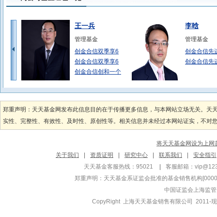
王一兵
李晗
管理基金
管理基金
创金合信双季享6
创金合信先
创金合信双季享6
创金合信先
创金合信创和一个
郑振源
李游
管理基金
管理基金
郑重声明：天天基金网发布此信息目的在于传播更多信息，与本网站立场无关。天
创金合信货币A
创金合信资
实性、完整性、有效性、及时性、原创性等。相关信息并未经过本网站证实，不对您构
创金合信尊盛纯债
创金合信资
创金合信尊智纯债
创金合信工
将天天基金网设为上网
曹春林
张荣
关于我们
|
资质证明
|
研究中心
|
联系我们
|
安全指引
管理基金
管理基金
天天基金客服热线：95021
|
客服邮箱：
vip@12
创金合信新能源汽
创金合信启
郑重声明：
天天基金系证监会批准的基金销售机构[000000
创金合信新能源汽
创金合信启
中国证监会上海监管
CopyRight 上海天天基金销售有限公司 2011-现
王先伟
闫一帆