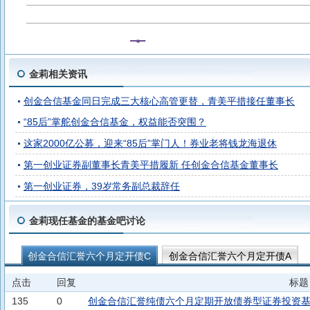
金莉相关资讯
创金合信基金同日完成三大核心高管更替，青美平措接任董事长
“85后”掌舵创金合信基金，权益能否突围？
这家2000亿公募，迎来“85后”掌门人！券业老将钱龙海退休
第一创业证券副董事长青美平措履新 任创金合信基金董事长
第一创业证券，39岁常务副总裁辞任
金莉现任基金的基金吧讨论
创金合信汇誉六个月定开债C
创金合信汇誉六个月定开债A
点击
回复
标题
135
0
创金合信汇誉纯债六个月定期开放债券型证券投资