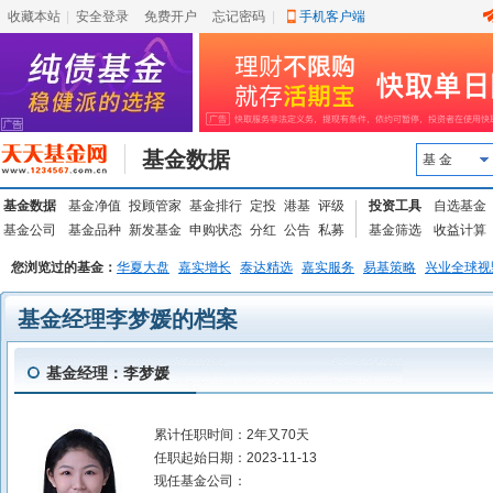
收藏本站
|
安全登录
|
免费开户
忘记密码
|
手机客户端
基金数据
基 金
基金数据
基金净值
投顾管家
基金排行
定投
港基
评级
投资工具
自选基金
基金公司
基金品种
新发基金
申购状态
分红
公告
私募
基金筛选
收益计算
您浏览过的基金：
华夏大盘
嘉实增长
泰达精选
嘉实服务
易基策略
兴业全球视
基金经理李梦媛的档案
基金经理：李梦媛
累计任职时间：
2年又70天
任职起始日期：
2023-11-13
现任基金公司：