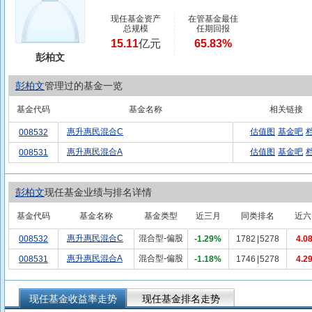
现任基金资产
在管基金最佳
总规模
任期回报
15.11
亿元
65.83%
彭柏文
彭柏文
管理过的基金一览
基金代码
基金名称
相关链接
惠升惠民混合C
估值图
基金吧
008532
惠升惠民混合A
估值图
基金吧
008531
彭柏文
现任基金业绩与排名详情
基金代码
基金名称
基金类型
近三月
同类排名
近六
惠升惠民混合C
混合型-偏股
008532
-1.29%
1782
|
5278
4.0
惠升惠民混合A
混合型-偏股
008531
-1.18%
1746
|
5278
4.2
现任基金收益率走势
现任基金排名走势