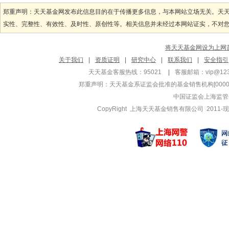
管理基金
管理基金
郑重声明：天天基金网发布此信息目的在于传播更多信息，与本网站立场无关。天
惠升惠泽混合C
惠升和赢纯
实性、完整性、有效性、及时性、原创性等。相关信息并未经过本网站证实，不对您构
惠升惠泽混合A
惠升和赢纯
惠升和利安丰60
惠升和裕纯
将天天基金网设为上网
邵雅璇
赵秀云
关于我们
|
资质证明
|
研究中心
|
联系我们
|
安全指引
管理基金
管理基金
天天基金客服热线：95021
|
客服邮箱：
vip@12
惠升医药健康6个
惠升和顺恒
郑重声明：
天天基金系证监会批准的基金销售机构[000000
惠升和顺恒
中国证监会上海监管
惠升中债0-
CopyRight 上海天天基金销售有限公司 2011-现