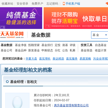
收藏本站
|
安全登录
|
免费开户
忘记密码
|
手机客户端
基金数据
基 金
基金数据
基金净值
投顾管家
基金排行
定投
港基
评级
投资工具
自选基金
基金公司
基金品种
新发基金
申购状态
分红
公告
私募
基金筛选
收益计算
您浏览过的基金：
华夏大盘
嘉实增长
泰达精选
嘉实服务
易基策略
兴业全球视
基金经理彭柏文的档案
基金经理：彭柏文
累计任职时间：
2年又181天
任职起始日期：
2024-02-07
现任基金公司：
惠升基金管理有限责任公司