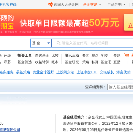
手机客户端
返回天天基金网
|
基金交易
|
产品导购
|
基 金
请输入基金代码、名称或简拼
基
评级
投资工具
自选基金
比较
资讯互动
要闻
观点
学校
专题
告
私募
基金筛选
收益计算
账本
基金研究
策略
私募
基金吧
直播
嘉实服务
易基策略
兴业全球视野
上投阿尔法
上证中盘ETF
交银成长
添富优势
查详细资料：
基金经理简介：
佘金花女士:中国国籍,研究
05
海通证券股份有限公司。2022年12月加入
管理有限公司
理。2024年08月05日起任朱雀产业臻选