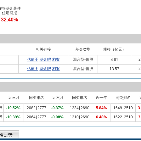
在管基金最佳
任期回报
32.40%
相关链接
基金类型
规模（亿元）
估值图
基金吧
档案
混合型-偏股
2
4.81
估值图
基金吧
档案
混合型-偏股
2
13.57
近三月
同类排名
近六月
同类排名
近一年
同类排名
股
-10.52%
2082
|
2777
-0.37%
1234
|
2690
5.84%
1649
|
2510
3
股
-10.39%
2064
|
2777
-0.08%
1210
|
2690
6.48%
1622
|
2510
3
名走势