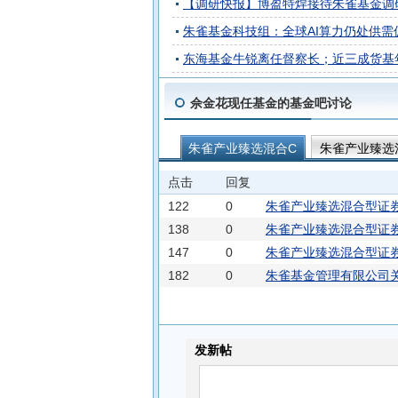
【调研快报】博盈特焊接待朱雀基金调
朱雀基金科技组：全球AI算力仍处供需
东海基金牛锐离任督察长；近三成货基年
佘金花现任基金的基金吧讨论
朱雀产业臻选混合C
朱雀产业臻选
点击
回复
122
0
朱雀产业臻选混合型证券
138
0
朱雀产业臻选混合型证券
147
0
朱雀产业臻选混合型证
182
0
朱雀基金管理有限公司