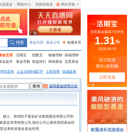
自选基金
|
帮助中心
无障碍阅读
|
网站导航
|
基金代码
基金公司
★
收藏本页
基金交易
活期宝
指数宝
稳健理财
高端理财
基金超市
基金导购
收益排行
热销基金
五星基金
华安宏利
上证180价值ETF
上投优势
信诚蓝筹
返回基金经理大全
生、硕士。曾就职于紫金矿业集团股份有限公司和
朱雀基金管理有限公司,现任公司公募投资部基金经
混合型证券投资基金基金经理。