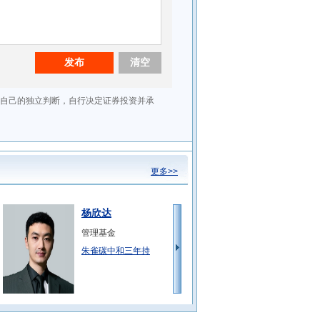
更多>>
杨欣达
管理基金
朱雀碳中和三年持