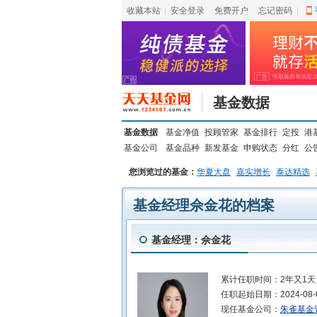
收藏本站
|
安全登录
|
免费开户
忘记密码
|
基金数据
基金数据
基金净值
投顾管家
基金排行
定投
港
基金公司
基金品种
新发基金
申购状态
分红
公
您浏览过的基金：
华夏大盘
嘉实增长
泰达精选
基金经理佘金花的档案
基金经理：佘金花
累计任职时间：
2年又1天
任职起始日期：
2024-08-
现任基金公司：
朱雀基金