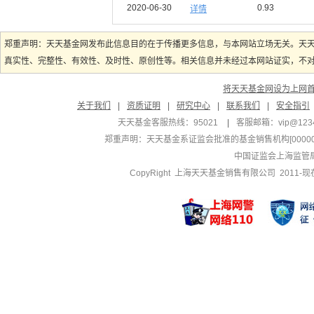
2020-06-30
0.93
详情
郑重声明：天天基金网发布此信息目的在于传播更多信息，与本网站立场无关。天
真实性、完整性、有效性、及时性、原创性等。相关信息并未经过本网站证实，不对您
将天天基金网设为上网
关于我们
|
资质证明
|
研究中心
|
联系我们
|
安全指引
天天基金客服热线：95021
|
客服邮箱：
vip@123
郑重声明：
天天基金系证监会批准的基金销售机构[000000
中国证监会上海监管
CopyRight 上海天天基金销售有限公司 2011-现在