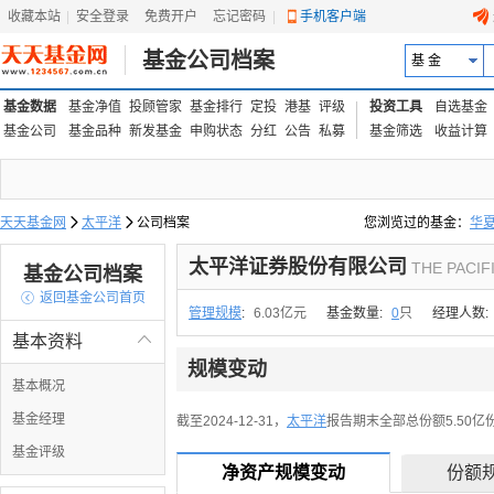
收藏本站
|
安全登录
|
免费开户
忘记密码
|
手机客户端
基金公司档案
基 金
基金数据
基金净值
投顾管家
基金排行
定投
港基
评级
投资工具
自选基金
基金公司
基金品种
新发基金
申购状态
分红
公告
私募
基金筛选
收益计算
天天基金网

太平洋

公司档案
您浏览过的基金：
华
易方达上证中盘ETF联接
太平洋证券股份有限公司
THE PACIF
基金公司档案

返回基金公司首页
管理规模
:
6.03亿元
基金数量:
0
只
经理人数:
基本资料

规模变动
基本概况
基金经理
截至2024-12-31，
太平洋
报告期末全部总份额5.50亿份，
基金评级
净资产规模变动
份额