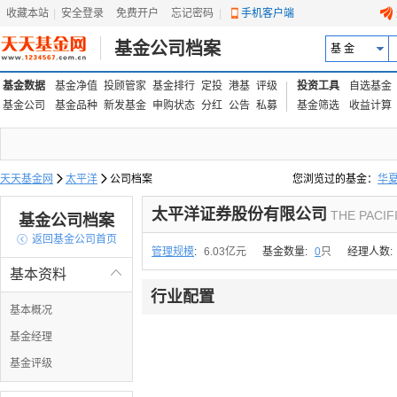
收藏本站
|
安全登录
|
免费开户
忘记密码
|
手机客户端
基金公司档案
基 金
基金数据
基金净值
投顾管家
基金排行
定投
港基
评级
投资工具
自选基金
基金公司
基金品种
新发基金
申购状态
分红
公告
私募
基金筛选
收益计算
天天基金网

太平洋

公司档案
您浏览过的基金：
华
易方达上证中盘ETF联接
太平洋证券股份有限公司
THE PACIF
基金公司档案

返回基金公司首页
管理规模
:
6.03亿元
基金数量:
0
只
经理人数:
基本资料

行业配置
基本概况
基金经理
基金评级