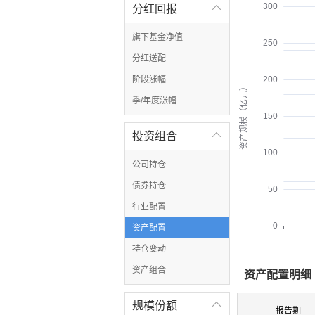
300
分红回报

旗下基金净值
250
分红送配
阶段涨幅
200
资产规模（亿元）
季/年度涨幅
150
投资组合

100
公司持仓
债券持仓
50
行业配置
0
资产配置
持仓变动
资产组合
资产配置明细
规模份额

报告期