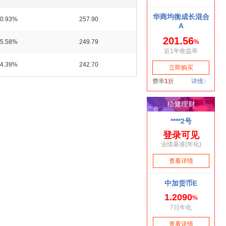
0.93%
257.90
5.58%
249.79
4.39%
242.70