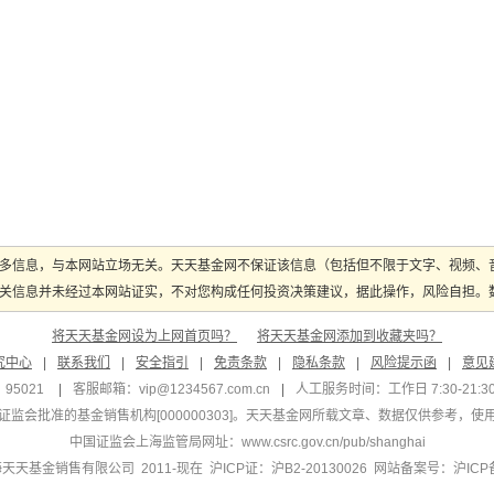
多信息，与本网站立场无关。天天基金网不保证该信息（包括但不限于文字、视频、
关信息并未经过本网站证实，不对您构成任何投资决策建议，据此操作，风险自担。数据
将天天基金网设为上网首页吗？
将天天基金网添加到收藏夹吗？
究中心
|
联系我们
|
安全指引
|
免责条款
|
隐私条款
|
风险提示函
|
意见
95021
|
客服邮箱：
vip@1234567.com.cn
|
人工服务时间：工作日 7:30-21:30 
监会批准的基金销售机构[000000303]
。天天基金网所载文章、数据仅供参考，使
中国证监会上海监管局网址：
www.csrc.gov.cn/pub/shanghai
 上海天天基金销售有限公司 2011-现在 沪ICP证：沪B2-20130026
网站备案号：沪ICP备1