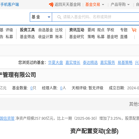
手机客户端
返回天天基金网
|
基金交易
|
产品导购
|
基 金
请输入基金代码、名称或简拼
基
评级
投资工具
自选基金
比较
资讯互动
要闻
观点
学校
专题
告
私募
基金筛选
收益计算
账本
基金研究
策略
私募
基金吧
直播
您浏览过的基金：
华夏大盘
嘉实增长
泰达精选
嘉实服务
易基策略
兴
易方达上证中盘ETF联接A
交银成长
添富优势
华安宏利
上证180价值ET
产管理有限公司
8亿元
基金数量:
0
只
经理人数:
0
人
天相评级: 暂无评级
成立日期:
2024-
其他
国信资管
净资产规模257.90亿元，比上一期（2025-06-30）增加了3.25%，股票配
资产配置变动(全部)