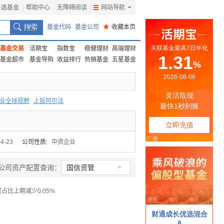
自选基金
|
帮助中心
无障碍阅读
|
网站导航
|
基金代码
基金公司
★
收藏本页
基金交易
活期宝
指数宝
稳健理财
高端理财
基金超市
基金导购
收益排行
热销基金
五星基金
业全球视野
上投阿尔法
F
上投优势
信诚蓝筹
04-23
公司性质:
中资企业

公司资产配置查询：
国信资管
置占比上期减少0.05%