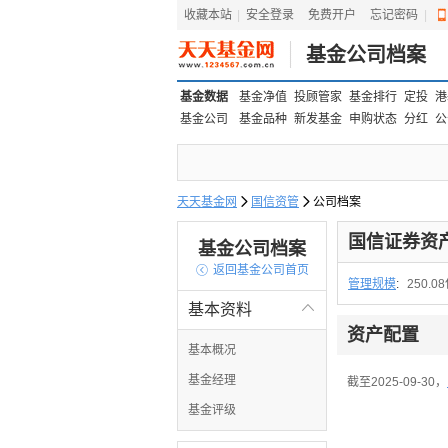
收藏本站
|
安全登录
|
免费开户
忘记密码
|
基金公司档案
基金数据
基金净值
投顾管家
基金排行
定投
港
基金公司
基金品种
新发基金
申购状态
分红
公
天天基金网

国信资管

公司档案
国信证券资
基金公司档案

返回基金公司首页
管理规模
:
250.0
基本资料

资产配置
基本概况
基金经理
截至2025-09-30，
基金评级