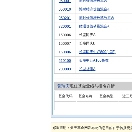
博时价值增长混合
050001
博时特许价值混合A
050010
博时价值增长贰号混合
050201
财通价值动量混合A
720001
长盛同庆A
150006
长盛同庆B
150007
长盛同庆中证800(LOF)
160806
长盛中证A100指数
519100
长城货币A
200003
黄瑞庆
现任基金业绩与排名详情
基金代码
基金名称
基金类型
近三
郑重声明：天天基金网发布此信息目的在于传播更