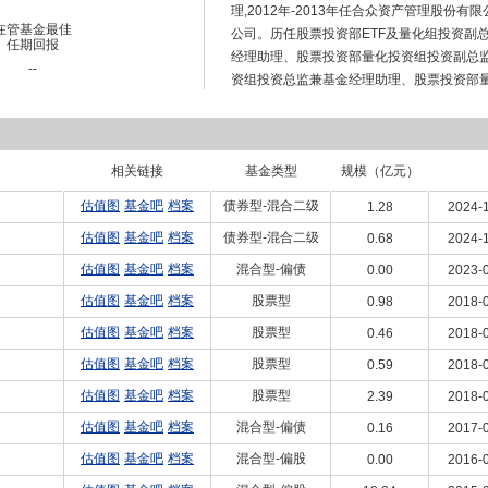
理,2012年-2013年任合众资产管理股份有
在管基金最佳
公司。历任股票投资部ETF及量化组投资副
任期回报
经理助理、股票投资部量化投资组投资副总监
--
资组投资总监兼基金经理助理、股票投资部
资基金(2015年2月9日-2016年10月24日)
年10月24日)、博时特许价值混合型证券投资基金
理、指数与量化投资部总经理。现任指数与
相关链接
投资基金(2017年5月4日—2025年12月1
基金类型
规模（亿元）
月26日—至2025年12月17日)的基金经
估值图
基金吧
档案
债券型-混合二级
1.28
2024-1
稳健恒利债券型证券投资基金基金经理。
估值图
基金吧
档案
债券型-混合二级
0.68
2024-1
估值图
基金吧
档案
混合型-偏债
0.00
2023-0
估值图
基金吧
档案
股票型
0.98
2018-0
估值图
基金吧
档案
股票型
0.46
2018-0
估值图
基金吧
档案
股票型
0.59
2018-0
估值图
基金吧
档案
股票型
2.39
2018-0
估值图
基金吧
档案
混合型-偏债
0.16
2017-0
估值图
基金吧
档案
混合型-偏股
0.00
2016-0