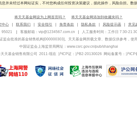
息并未经过本网站证实，不对您构成任何投资决策建议，据此操作，风险自担。数据来源
将天天基金网设为上网首页吗？
将天天基金网添加到收藏夹吗？
究中心
|
联系我们
|
安全指引
|
免责条款
|
隐私条款
|
风险提示函
|
意见
95021
|
客服邮箱：
vip@1234567.com.cn
|
人工服务时间：工作日 7:30-21:30 
监会批准的基金销售机构[000000303]
。天天基金网所载文章、数据仅供参考，使
中国证监会上海监管局网址：
www.csrc.gov.cn/pub/shanghai
 上海天天基金销售有限公司 2011-现在 沪ICP证：沪B2-20130026
网站备案号：沪ICP备1