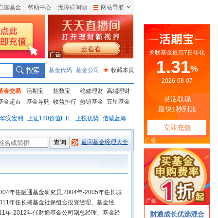
自选基金
|
帮助中心
无障碍阅读
|
网站导航
|
基金代码
基金公司
★
收藏本页
基金交易
活期宝
指数宝
稳健理财
高端理财
基金超市
基金导购
收益排行
热销基金
五星基金
华安宏利
上证180价值ETF
上投优势
信诚蓝筹
返回基金经理大全
004年任融通基金研究员,2004年-2005年任长城
2011年任长盛基金社保组合投资经理、基金经
11年-2012年任财通基金公司副总经理、基金经