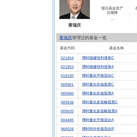
现任基金资产
总规模
--
黄瑞庆
黄瑞庆
管理过的基金一览
基金代码
基金名称
博时稳健恒利债券C
021854
博时稳健恒利债券A
021853
博时量化平衡混合C
019195
博时量化价值股票C
005961
博时量化价值股票A
005960
博时量化多策略股票C
005636
博时量化多策略股票A
005635
博时量化平衡混合A
004495
博时特许价值混合R
960026