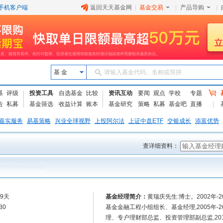
手机客户端
返回天天基金网
|
基金交易
|
产品导购
|
基 金
请输入基金代码、名称或简拼
基
评级
投资工具
自选基金
比较
资讯互动
要闻
观点
学校
专题
告
私募
基金筛选
收益计算
账本
基金研究
策略
私募
基金吧
直播
嘉实服务
易基策略
兴业全球视野
上投阿尔法
上证中盘ETF
交银成长
添富优势
查详细资料：
59天
基金经理简介：
黄瑞庆先生:博士。2002年-2
30
基金金融工程小组组长、基金经理,2005年-
理、专户理财部总监、投资管理部副总监,20