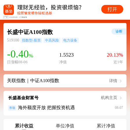
长盛中证A100指数
诊断
519100
指数型-股票
中高风险
电力设备
-0.40
1.5523
20.13%
%
日涨幅08-06
净值
近1年
关联指数｜中证A100指数
详情
长盛基金财富号
机构主页
海外额度开放 把握投资机遇
08-07
市场
累计收益
单位净值
累计净值