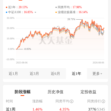
近1年：
20.13%
同类平均：
17.98%
中证A100：
16.85%
业绩比较基准：
16.14%
28.71%
-0.05%
近1月
近3月
近6月
近1年
更多
阶段涨幅
历史净值
定投收益
时间
涨跌幅
同类平均
同类排行
近1周
1.46%
4.35%
3776
/5345