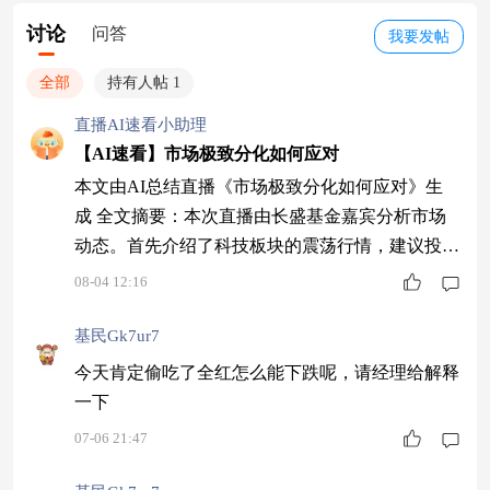
讨论
问答
我要发帖
全部
持有人帖 1
直播AI速看小助理
【AI速看】市场极致分化如何应对
本文由AI总结直播《市场极致分化如何应对》生
成 全文摘要：本次直播由长盛基金嘉宾分析市场
动态。首先介绍了科技板块的震荡行情，建议投资
者不必恐慌，关注优质标的。然后指出市场进入分
08-04 12:16
化阶段，电力板块因电价回升具备投资价值，AI
应用板块活跃但行情分化。接着强调投资需结合中
基民Gk7ur7
长期视角，避免频繁切换风格，关注自由现金流而
今天肯定偷吃了全红怎么能下跌呢，请经理给解释
非单纯增长。最后分析AI科技板块的两种走势，
一下
指出行业进入盈利时代，短期压力与长期机会并
07-06 21:47
存。