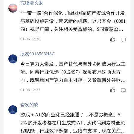
驼峰增长派
“一带一路”合作深化，沿线国家矿产资源合作开发
与基础设施建设，带来新的机遇。这只基金（0081
79）视野广阔，关注相关受益标的。$同泰慧盈混
合C$ #2026年有哪些投资机会？#
01-06 12:30
股友9918563H8C
今日算力大爆发，国产替代与海外协同成为行业主
流。同泰行业优选（012497）深度布局这两大方
向，既聚焦国产算力自主可控，又紧跟海外谷歌链
动态，重仓的国盾量子大涨，凸显基金的选股实
01-06 12:27
力。$同泰行业优选股票C$ #【跨年坦白局】提问
金梓才、陈果#
奋发的凌
游戏 + AI 的商业化已经跑通了，不是炒概念。5
2% 的开发者都在用生成式 AI，从代码到素材全流
程赋能，行业效率翻倍，业绩有支撑，现在关注正