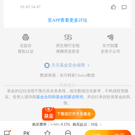
当时。$同泰慧利混合C$ #开门红！A股重返4000
01-05 14:47
点#
至APP查看更多讨论
天天基金安全保障
数据来源：东方财富Choice数据
风险提示
基金的过往业绩不预示其未来表现，相关数据仅供参考，不构成投资建
议。投资人请详阅
基金合同和基金招募说明书
。并自行承担投资基金的风
险。
打开天天基金
购买费率：
1.50%
0.15%
购买起点：10元