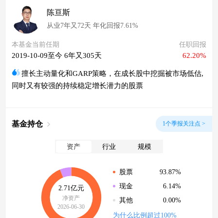
陈亘斯
从业7年又72天 年化回报7.61%
本基金当前任期
任职回报
2019-10-09至今 6年又305天
62.20%
擅长主动量化和GARP策略，在成长股中挖掘被市场低估,
同时又有较强的持续稳定增长潜力的股票
基金持仓
1个季报关注点 >
资产
行业
规模
93.87%
股票
6.14%
现金
2.71亿元
净资产
0.00%
其他
2026-06-30
为什么比例超过100%