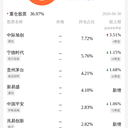
36.97%
2026-06-30
重仓股票
股票名称
价格
持仓占比
较上期
连续持有季度
3.51%
中际旭创
--
7.72%
--
通信
4季度
1.15%
宁德时代
--
5.76%
--
电力设备
19季度
1.68%
贵州茅台
--
4.21%
--
食品饮料
42季度
新易盛
--
4.10%
新增
--
通信
1.06%
中国平安
--
2.83%
--
非银金融
72季度
兆易创新
--
2.82%
新增
--
电子