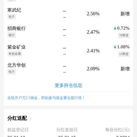
寒武纪
--
2.56%
新增
--
电子
0.72%
招商银行
--
2.47%
--
银行
78季度
1.08%
紫金矿业
--
2.41%
--
有色金属
13季度
北方华创
--
2.09%
新增
--
电子
更多持仓信息
在线开户万2.5佣金，即刻参与基金重仓股行情！
分红送配
权益登记日
分红发放日
每份分红(元)