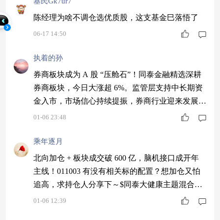
基民Gk7ur7
陈经理为啥不调仓选优质股，这支基金巳落悟了
06-17 14:50
执着的孙
券商板块成为 A 股 “压舱石”！同泰金融精选深耕
券商板块，今日大涨超 6%。监管层支持中长期资
金入市，市场信心持续提振，券商行业迎来发展黄
金期，布局就选金融精选～$同泰金融精选股票C$
01-06 23:48
#暖阳创作计划#
乘年逐月
北向加仓 + 板块成交破 600 亿，脑机接口成开年
主线！011003 有没有相关标的配置？想加仓又怕
追高，求持仓人分享下～$同泰大健康主题混合C
$#脑机接口或迎大规模应用！产业前景几何？#
01-06 12:39