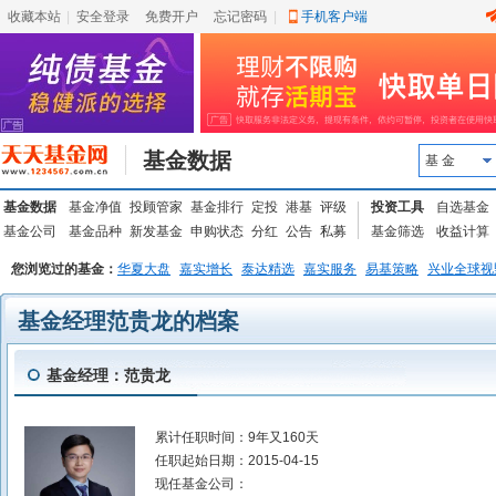
收藏本站
|
安全登录
|
免费开户
忘记密码
|
手机客户端
基金数据
基 金
基金数据
基金净值
投顾管家
基金排行
定投
港基
评级
投资工具
自选基金
基金公司
基金品种
新发基金
申购状态
分红
公告
私募
基金筛选
收益计算
您浏览过的基金：
华夏大盘
嘉实增长
泰达精选
嘉实服务
易基策略
兴业全球视
基金经理范贵龙的档案
基金经理：范贵龙
累计任职时间：
9年又160天
任职起始日期：
2015-04-15
现任基金公司：