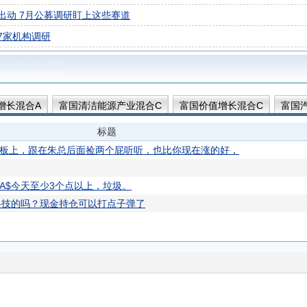
出动 7月公募调研盯上这些赛道
7家机构调研
增长混合A
富国清洁能源产业混合C
富国价值增长混合C
富国
C
标题
地板上，跟在朱总后面捡两个屁听听，也比你现在涨的好，
A$今天至少3个点以上，垃圾。
科技的吗？现金持仓可以打点子弹了