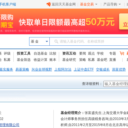
手机客户端
返回天天基金网
|
基金交易
|
产品导购
|
基 金
请输入基金代码、名称或简拼
基
评级
投资工具
自选基金
比较
资讯互动
要闻
观点
学校
专题
告
私募
基金筛选
收益计算
账本
基金研究
策略
私募
基金吧
直播
嘉实服务
易基策略
兴业全球视野
上投阿尔法
上证中盘ETF
交银成长
添富优势
查详细资料：
天
基金经理简介：
张富盛先生:上海交通大学金融学
02
会计师事务所担任高级税务咨询;自2010年3
管理有限公司
析师;自2011年2月至2015年8月在北京高