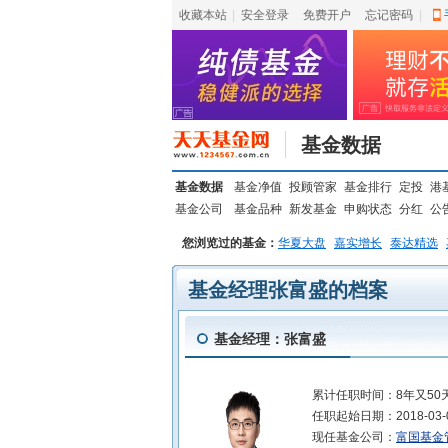
收藏本站
|
安全登录
|
免费开户
忘记密码
|
基金数据
基金数据
基金净值
投顾管家
基金排行
定投
港
基金公司
基金品种
新发基金
申购状态
分红
公
您浏览过的基金：
华夏大盘
嘉实增长
泰达精选
基金经理张富盛的档案
基金经理：张富盛
累计任职时间：
8年又50
任职起始日期：
2018-03-
现任基金公司：
富国基金