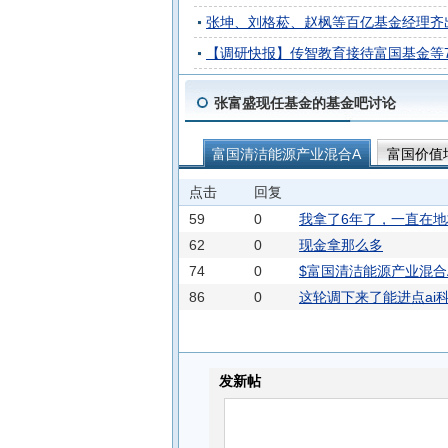
张坤、刘格菘、赵枫等百亿基金经理齐
【调研快报】传智教育接待富国基金等
张富盛现任基金的基金吧讨论
富国清洁能源产业混合A
富国价值
富国碳中和混合A
富国碳中和混合
点击
回复
59
0
我拿了6年了，一直在
62
0
现金拿那么多
74
0
$富国清洁能源产业混合
86
0
这轮调下来了能进点ai