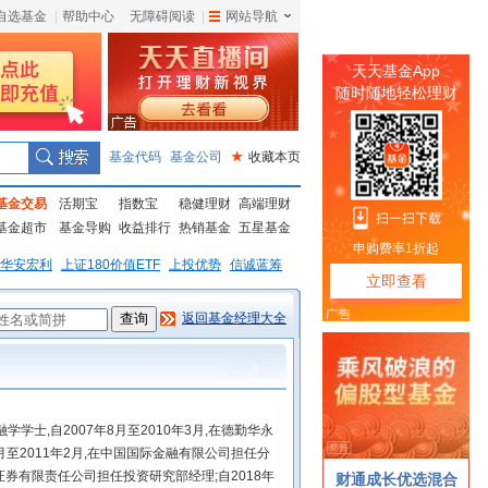
自选基金
|
帮助中心
无障碍阅读
|
网站导航
|
基金代码
基金公司
★
收藏本页
基金交易
活期宝
指数宝
稳健理财
高端理财
基金超市
基金导购
收益排行
热销基金
五星基金
华安宏利
上证180价值ETF
上投优势
信诚蓝筹
返回基金经理大全
学士,自2007年8月至2010年3月,在德勤华永
月至2011年2月,在中国国际金融有限公司担任分
华证券有限责任公司担任投资研究部经理;自2018年