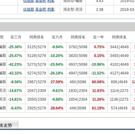
估值图
基金吧
档案
混合型-偏股
4.63
2019-01
估值图
基金吧
档案
混合型-灵活
2.38
2018-03
型
近三月
同类排名
近六月
同类排名
近一年
同类排名
偏股
-25.36%
5125
|
5279
-9.94%
3782
|
5098
0.75%
3442
|
4649
偏股
-25.47%
5128
|
5279
-10.20%
3820
|
5098
0.15%
3493
|
4649
偏股
-42.23%
5273
|
5279
-25.94%
4937
|
5098
-10.96%
4102
|
4649
偏股
-42.32%
5274
|
5279
-26.18%
4947
|
5098
-11.52%
4127
|
4649
偏股
-6.56%
2967
|
5279
27.59%
460
|
5098
60.08%
606
|
4649
1
灵活
-14.67%
2047
|
2309
-9.61%
1832
|
2304
11.93%
1114
|
2273
灵活
-14.81%
2050
|
2309
-9.88%
1854
|
2304
11.26%
1136
|
2273
偏股
-6.43%
2925
|
5279
28.04%
448
|
5098
61.19%
574
|
4649
1
名走势