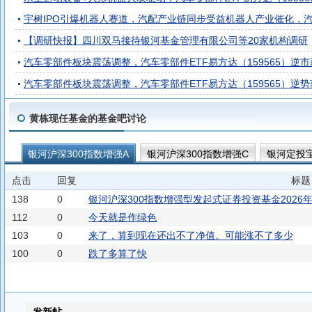
宇树IPO引爆机器人赛道，汽配产业链同步受益机器人产业催化，汽车零部
【调研快报】四川双马接待银河基金管理有限公司等20家机构调研
汽车零部件板块震荡调整，汽车零部件ETF易方达（159565）逆市
汽车零部件板块震荡调整，汽车零部件ETF易方达（159565）逆势
黄栋现任基金的基金吧讨论
银河沪深300指数增强A
银河沪深300指数增强C
银河定投
银河中证红利低波动100指数A
银河中证红利低波动100指数C
点击
回复
标题
银河中证通信设备主题指数发起式A
银河中证通信设备主题指
138
0
银河沪深300指数增强型发起式证券投资基金2026
银河上证国有企业红利ETF发起式联接A
A500ETF银河
银河
112
0
今天就是作绿色
103
0
来了，算到现在还出不了净值。可能涨不了多少
银河中证电池主题指数发起式C
100
0
跌了多算了快