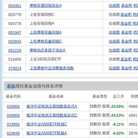
摩根安通回报混合A
估值图
基金吧
档
004361
上投安瑞回报C
估值图
基金吧
档
003779
上投安瑞回报A
估值图
基金吧
档
003778
上投摩根安鑫回报A
估值图
基金吧
档
001947
上投摩根安鑫回报C
估值图
基金吧
档
002845
摩根动态多因子混合A
估值图
基金吧
档
001219
上证180高贝塔ETF
估值图
基金吧
档
510450
上投摩根中证消费服务指数
估值图
基金吧
档
370023
黄栋
现任基金业绩与排名详情
基金代码
基金名称
基金类型
近三月
同
银河中证电池主题指数发起式A
指数型-股票
026958
-24.50%
4988
银河中证电池主题指数发起式C
指数型-股票
026959
-24.53%
4991
银河中证A500ETF联接C
指数型-股票
023950
-6.11%
3001
银河中证A500ETF联接A
指数型-股票
023949
-6.02%
2976