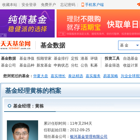
收藏本站
|
安全登录
|
免费开户
忘记密码
|
手机客户端
基金数据
基 金
基金数据
基金净值
投顾管家
基金排行
定投
港基
评级
投资工具
自选基金
基金公司
基金品种
新发基金
申购状态
分红
公告
私募
基金筛选
收益计算
您浏览过的基金：
华夏大盘
嘉实增长
泰达精选
嘉实服务
易基策略
兴业全球视
基金经理黄栋的档案
基金经理：黄栋
累计任职时间：
11年又294天
任职起始日期：
2012-09-25
现任基金公司：
银河基金管理有限公司