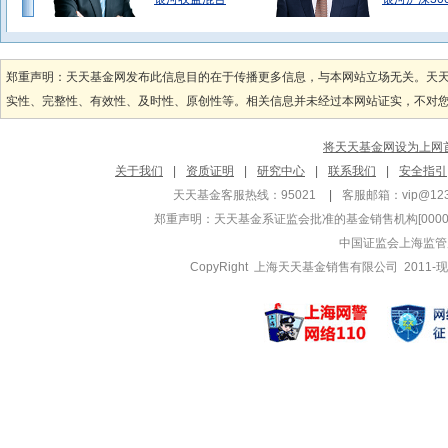
黄栋
祝建辉
管理基金
管理基金
郑重声明：天天基金网发布此信息目的在于传播更多信息，与本网站立场无关。天
银河沪深300指
银河成长混
实性、完整性、有效性、及时性、原创性等。相关信息并未经过本网站证实，不对您构
银河沪深300指
银河主题混
银河定投宝
银河主题混
将天天基金网设为上网
刘铭
杨琪
关于我们
|
资质证明
|
研究中心
|
联系我们
|
安全指引
管理基金
管理基金
天天基金客服热线：95021
|
客服邮箱：
vip@12
银河铭忆3个月定
银河乐活优
郑重声明：
天天基金系证监会批准的基金销售机构[000000
银河庭芳3个月定
银河转型混
中国证监会上海监管
银河沃丰债券A
银河美丽混
CopyRight 上海天天基金销售有限公司 2011-现
方伟
高鹏
管理基金
管理基金
银河医药混合A
银河科技成
银河医药混合C
银河科技成
银河康乐股票C
银河产业动
鲍武斌
施文琪
管理基金
管理基金