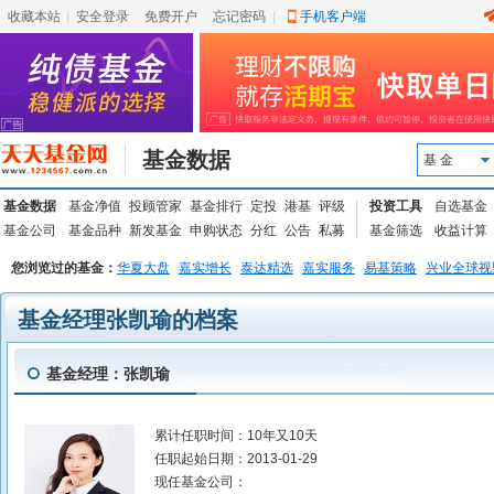
收藏本站
|
安全登录
|
免费开户
忘记密码
|
手机客户端
基金数据
基 金
基金数据
基金净值
投顾管家
基金排行
定投
港基
评级
投资工具
自选基金
基金公司
基金品种
新发基金
申购状态
分红
公告
私募
基金筛选
收益计算
您浏览过的基金：
华夏大盘
嘉实增长
泰达精选
嘉实服务
易基策略
兴业全球视
基金经理张凯瑜的档案
基金经理：张凯瑜
累计任职时间：
10年又10天
任职起始日期：
2013-01-29
现任基金公司：