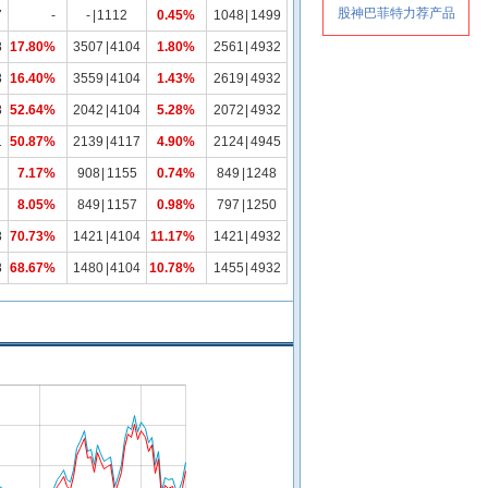
7
-
-
|
1112
0.45%
1048
|
1499
8
17.80%
3507
|
4104
1.80%
2561
|
4932
8
16.40%
3559
|
4104
1.43%
2619
|
4932
8
52.64%
2042
|
4104
5.28%
2072
|
4932
1
50.87%
2139
|
4117
4.90%
2124
|
4945
7.17%
908
|
1155
0.74%
849
|
1248
8.05%
849
|
1157
0.98%
797
|
1250
8
70.73%
1421
|
4104
11.17%
1421
|
4932
8
68.67%
1480
|
4104
10.78%
1455
|
4932