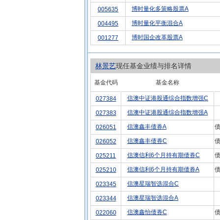
博时量化多策略股票A
005635
博时量化平衡混合A
004495
博时国企改革股票A
001277
林景艺
现任基金业绩与排名详情
基金代码
基金名称
信澳中证港股通综合指数增强C
027384
信澳中证港股通综合指数增强A
027383
信澳鑫丰债券A
债
026051
信澳鑫丰债券C
债
026052
信澳信利6个月持有期债券C
债
025211
信澳信利6个月持有期债券A
债
025210
信澳星瑞智选混合C
023345
信澳星瑞智选混合A
023344
信澳鑫怡债券C
债
022060