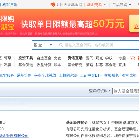
手机客户端
返回天天基金网
|
基金交易
|
产品导购
|
基 金
请输入基金代码、名称或简拼
基
评级
投资工具
自选基金
比较
资讯互动
要闻
观点
学校
专题
告
私募
基金筛选
收益计算
账本
基金研究
策略
私募
基金吧
直播
嘉实服务
易基策略
兴业全球视野
上投阿尔法
上证中盘ETF
交银成长
添富优势
查详细资料：
59天
基金经理简介：
林景艺女士:中国国籍,北京大
20
有限公司先后任量化分析师、基金经理助理、
基金管理有限公司
有限公司任量化投资部总监。现任信澳宁隽智选