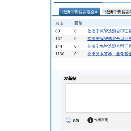
信澳宁隽智选混合A
信澳宁隽智选
信澳核心智选混合C
信澳红利智选
点击
回复
信澳鑫怡债券C
信澳信利6个月持
80
0
信澳宁隽智选混合型证券
信澳中证港股通综合指数增强C
信
137
0
信澳宁隽智选混合型证券
144
0
信澳宁隽智选混合型证券
1130
0
交出亮眼答卷，量化基