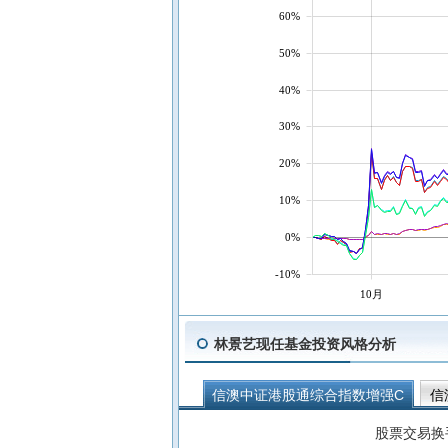
60%
50%
40%
30%
20%
10%
0%
-10%
10月
林景艺现任基金投资风格分析
信澳中证港股通综合指数增强C
信
信澳信利6个月持有期债券A
信澳
股票交易换