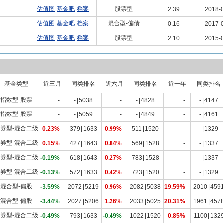
估值图
基金吧
档案
股票型
2.39
2018-0
估值图
基金吧
档案
混合型-偏债
0.16
2017-0
估值图
基金吧
档案
股票型
2.10
2015-0
基金类型
近三月
同类排名
近六月
同类排名
近一年
同类排名
指数型-股票
-
-
|
5038
-
-
|
4828
-
-
|
4147
指数型-股票
-
-
|
5059
-
-
|
4849
-
-
|
4161
券型-混合二级
0.23%
379
|
1633
0.99%
511
|
1520
-
-
|
1329
券型-混合二级
0.15%
427
|
1643
0.84%
569
|
1528
-
-
|
1337
券型-混合二级
-0.19%
618
|
1643
0.27%
783
|
1528
-
-
|
1337
券型-混合二级
-0.13%
572
|
1633
0.42%
723
|
1520
-
-
|
1329
混合型-偏股
-3.59%
2072
|
5219
0.96%
2082
|
5038
19.59%
2010
|
459
混合型-偏股
-3.44%
2027
|
5206
1.26%
2033
|
5025
20.31%
1961
|
457
券型-混合二级
-0.49%
793
|
1633
-0.49%
1022
|
1520
0.85%
1100
|
132