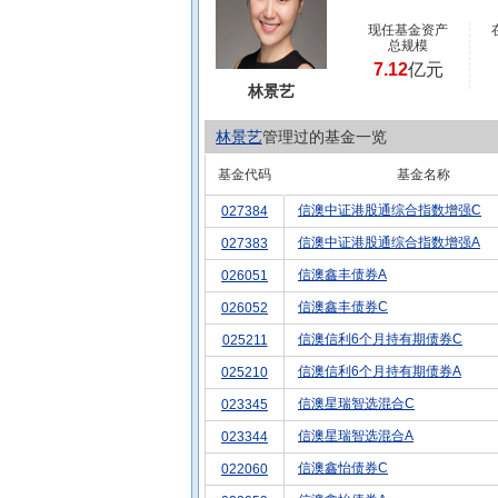
现任基金资产
总规模
7.12
亿元
林景艺
林景艺
管理过的基金一览
基金代码
基金名称
信澳中证港股通综合指数增强C
027384
信澳中证港股通综合指数增强A
027383
信澳鑫丰债券A
026051
信澳鑫丰债券C
026052
信澳信利6个月持有期债券C
025211
信澳信利6个月持有期债券A
025210
信澳星瑞智选混合C
023345
信澳星瑞智选混合A
023344
信澳鑫怡债券C
022060