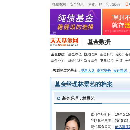
收藏本站
|
安全登录
|
免费开户
忘记密码
|
基金数据
基金数据
基金净值
投顾管家
基金排行
定投
港
基金公司
基金品种
新发基金
申购状态
分红
公
您浏览过的基金：
华夏大盘
嘉实增长
泰达精选
基金经理林景艺的档案
基金经理：林景艺
累计任职时间：
10年又1
任职起始日期：
2015-05-
现任基金公司：
信达澳亚