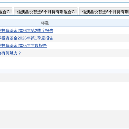
混合C
信澳鑫悦智选6个月持有期混合C
信澳鑫悦智选6个月持有期
混合A
信澳红利智选混合C
信澳星瑞智选混合C
信澳星瑞智选
标题
有期债券C
信澳信利6个月持有期债券A
信澳鑫丰债券A
信澳鑫
投资基金2026年第2季度报告
澳中证港股通综合指数增强A
投资基金2026年第1季度报告
投资基金2025年年度报告
金有何魅力？