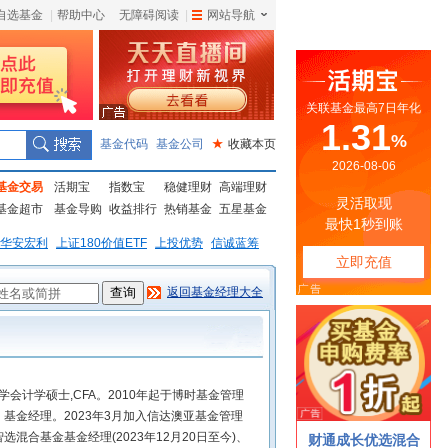
自选基金
|
帮助中心
无障碍阅读
|
网站导航
|
基金代码
基金公司
★
收藏本页
基金交易
活期宝
指数宝
稳健理财
高端理财
基金超市
基金导购
收益排行
热销基金
五星基金
华安宏利
上证180价值ETF
上投优势
信诚蓝筹
返回基金经理大全
学会计学硕士,CFA。2010年起于博时基金管理
基金经理。2023年3月加入信达澳亚基金管理
混合基金基金经理(2023年12月20日至今)、