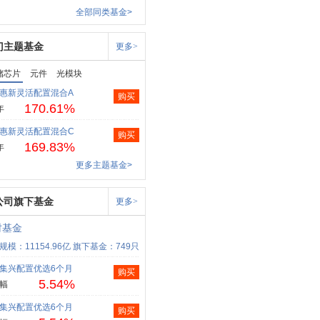
全部同类基金>
门主题基金
更多>
储芯片
元件
光模块
惠新灵活配置混合A
购买
170.61%
年
惠新灵活配置混合C
购买
169.83%
年
更多主题基金>
公司旗下基金
更多>
时基金
规模：11154.96亿
旗下基金：749只
集兴配置优选6个月
购买
5.54%
幅
集兴配置优选6个月
购买