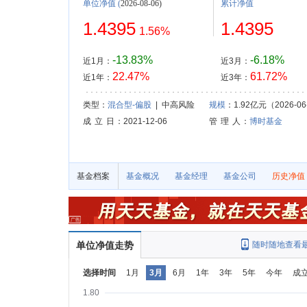
单位净值
(
2026-08-06)
累计净值
1.4395
1.4395
1.56%
-13.83%
-6.18%
近1月：
近3月：
22.47%
61.72%
近1年：
近3年：
类型：
混合型-偏股
| 中高风险
规模
：1.92亿元（2026-06
成 立 日
：2021-12-06
管 理 人
：
博时基金
基金档案
基金概况
基金经理
基金公司
历史净值
单位净值走势
随时随地查看
选择时间
1月
3月
6月
1年
3年
5年
今年
成
1.80