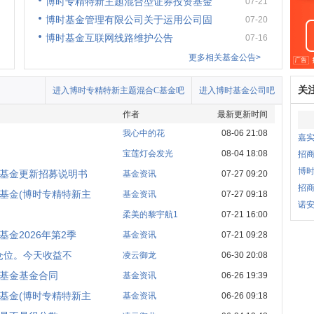
博时专精特新主题混合型证券投资基金
07-21
博时基金管理有限公司关于运用公司固
07-20
博时基金互联网线路维护公告
07-16
更多相关基金公告>
关
进入博时专精特新主题混合C基金吧
进入博时基金公司吧
作者
最新更新时间
我心中的花
08-06 21:08
嘉实
宝莲灯会发光
08-04 18:08
招
博
基金更新招募说明书
基金资讯
07-27 09:20
招商
基金(博时专精特新主
基金资讯
07-27 09:18
诺安
柔美的黎宇航1
07-21 16:00
金2026年第2季
基金资讯
07-21 09:28
仓位。今天收益不
凌云御龙
06-30 20:08
基金基金合同
基金资讯
06-26 19:39
基金(博时专精特新主
基金资讯
06-26 09:18