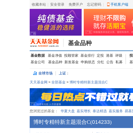
收藏本站
|
安全登录
|
免费开户
忘记密码
|
手机客户端
基金品种
基金数据
基金净值
投顾管家
基金排行
定投
港基
评级
投
基金公司
基金品种
新发基金
申购状态
分红
公告
私募
基
全球市场
上证
：
天天基金网
>
全部基金
>
博时专精特新主题混合C
您浏览过的基金：
华夏大盘
嘉实增长
泰达精选
嘉实服务
易基
博时专精特新主题混合C
(
014233
)