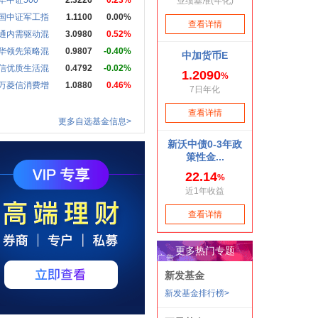
华中证500
2.3226
0.23%
国中证军工指
1.1100
0.00%
通内需驱动混
3.0980
0.52%
华领先策略混
0.9807
-0.40%
信优质生活混
0.4792
-0.02%
万菱信消费增
1.0880
0.46%
更多自选基金信息>