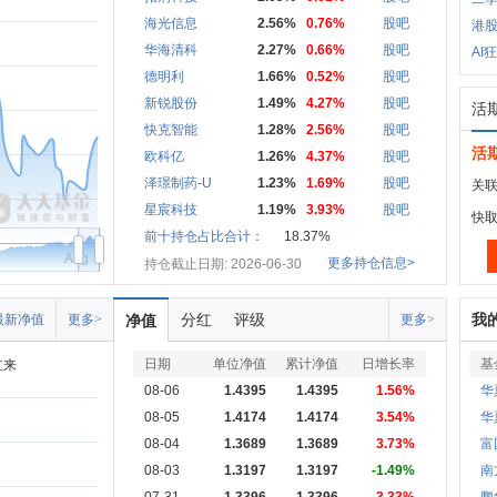
海光信息
2.56%
0.76%
股吧
港
华海清科
2.27%
0.66%
股吧
AI
德明利
1.66%
0.52%
股吧
新锐股份
1.49%
4.27%
股吧
活
快克智能
1.28%
2.56%
股吧
活
欧科亿
1.26%
4.37%
股吧
泽璟制药-U
1.23%
1.69%
股吧
关联
星宸科技
1.19%
3.93%
股吧
快
前十持仓占比合计：
18.37%
Aug
更多持仓信息>
持仓截止日期: 2026-06-30
分红
评级
我
最新净值
更多>
净值
更多>
日期
单位净值
累计净值
日增长率
基
立来
08-06
1.4395
1.4395
1.56%
华
08-05
1.4174
1.4174
3.54%
华
08-04
1.3689
1.3689
3.73%
富
08-03
1.3197
1.3197
-1.49%
南