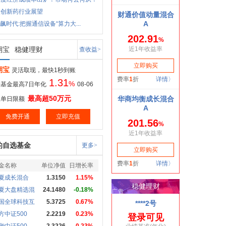
股创新药行业展望
狂飙时代:把握通信设备“算力大...
期宝
稳健理财
查收益>
期宝
灵活取现，最快1秒到账
1.31
%
基金最高7日年化
08-06
最高超50万元
取单日限额
免费开通
立即充值
的自选基金
更多>
金名称
单位净值
日增长率
夏成长混合
1.3150
1.15%
夏大盘精选混
24.1480
-0.18%
国全球科技互
5.3725
0.67%
方中证500
2.2219
0.23%