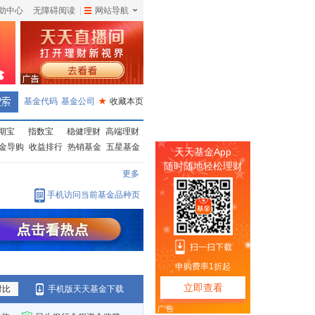
助中心
无障碍阅读
|
网站导航
|
基金代码
基金公司
★
收藏本页
期宝
指数宝
稳健理财
高端理财
金导购
收益排行
热销基金
五星基金
更多
手机访问当前基金品种页
对比
手机版天天基金下载