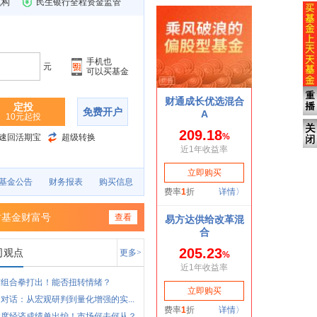
机构
民生银行全程资金监管
手机也
元
可以买基金
定投
免费开户
10元起投
速回活期宝
超级转换
基金公告
财务报表
购买信息
时基金财富号
查看
司观点
更多>
市组合拳打出！能否扭转情绪？
对话：从宏观研判到量化增强的实...
季度经济成绩单出炉！市场何去何从？