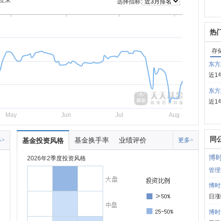
立来
选择指标:
热
存
东方
近1
东方
近1
May
Jun
Jul
Aug
同
基金换手率
业绩评价
>
基金投资风格
更多>
博
2026年2季度投资风格
管理
博时
日涨
博时