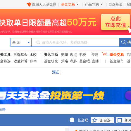
返回天天基金网
|
基金交易
|
产品导购
|
自选基金
|
帮
基 金
请输入基金代码、名称或简拼
资工具
自选基金
比较
资讯互动
要闻
观点
学校
专题
基金交易
活
金筛选
收益计算
账本
基金研究
策略
私募
基金吧
直播
基金超市
基
深证
：
策略
基金吧
加自选
加