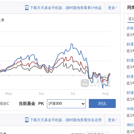
同
下载天天基金手机版，随时随地查看累计收益
更多>
近
立来
农银
近1
财通
近1
财通
近1
财通
近1
财通
May
Jun
Jul
Aug
近1
当前基金
PK
对比
混合C
华商
近1
下载天天基金手机版，随时随地查看排名走势
更多>
博时
近1