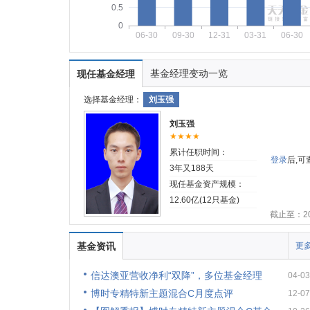
0.5
0
06-30
09-30
12-31
03-31
06-30
基金经理变动一览
现任基金经理
选择基金经理：
刘玉强
刘玉强
★★★★
累计任职时间：
登录
后,
3年又188天
现任基金资产规模：
12.60亿(12只基金)
截止至：202
基金资讯
更多
信达澳亚营收净利“双降”，多位基金经理
04-03
博时专精特新主题混合C月度点评
12-07