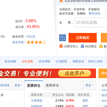
证监会批准的首批独立基金销售
交易状态：
开放申购
开放赎回
购买手续费：
0.00%
费率详情>
0.88%
近6月：
金
额：
43.95%
成立来：
-30）
基金经理：
刘玉强
立即购买
基金评级
：
活期宝转入
回活期宝
极
阶段涨幅
分红送配
持仓明细
行业配置
规模变动
持有人结构
博
债券持仓
公
最新净值
更多>
股票持仓
更多 >
股票名称
持仓占比
涨跌幅
相关资讯
立来
稳
芯碁微装
2.74%
8.76%
股吧
年中
拓荆科技
2.69%
0.61%
股吧
二