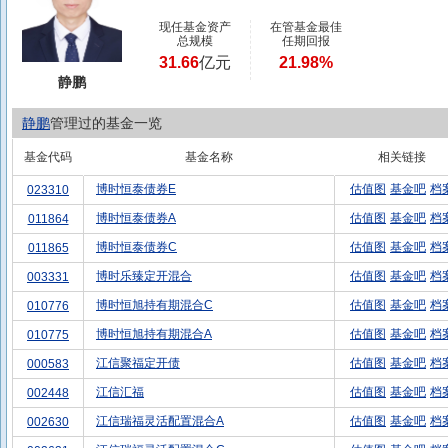
现任基金资产
在管基金最佳
总规模
任期回报
31.66
亿元
21.98%
静鹏
静鹏
管理过的基金一览
基金代码
基金名称
相关链接
博时恒泰债券E
估值图
基金吧
档
023310
博时恒泰债券A
估值图
基金吧
档
011864
博时恒泰债券C
估值图
基金吧
档
011865
博时乐臻定开混合
估值图
基金吧
档
003331
博时恒旭持有期混合C
估值图
基金吧
档
010776
博时恒旭持有期混合A
估值图
基金吧
档
010775
江信聚福定开债
估值图
基金吧
档
000583
江信汇福
估值图
基金吧
档
002448
江信瑞福灵活配置混合A
估值图
基金吧
档
002630