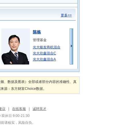
更多>>
陈栋
管理基金
光大银发商机混合
光大欣鑫混合C
光大欣鑫混合A
黄波
管理基金
音频、数据及图表）全部或者部分内容的准确性、真
光大中高等级债券
：东方财富Choice数据。
光大中高等级债券
光大安祺债券C
王明旭
建议
|
在线客服
|
诚聘英才
管理基金
双休日 9:00-21:30
光大国企改革股票
用前请核实，风险自负。
光大瑞和混合A