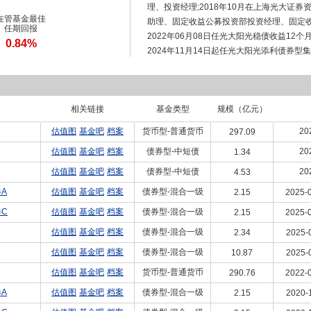
理、投资经理;2018年10月在上海光大证
在管基金最佳
助理、固定收益公募投资部投资经理、固定收益
任期回报
2022年06月08日任光大阳光稳债收益1
0.84%
2024年11月14日起任光大阳光添利债券
有债券型集合资产管理计划、光大阳光北斗
助理。2025年2月21日任光大阳光稳债收
理。2025年02月21日起担任光大阳光稳债
相关链接
年12月加入光大保德信基金管理有限公司,现
基金类型
规模（亿元）
稳债中短债债券型证券投资基金、光大保德
估值图
基金吧
档案
货币型-普通货币
20
297.09
估值图
基金吧
档案
债券型-中短债
20
1.34
估值图
基金吧
档案
债券型-中短债
20
4.53
A
估值图
基金吧
档案
债券型-混合一级
2.15
2025-0
C
估值图
基金吧
档案
债券型-混合一级
2.15
2025-0
估值图
基金吧
档案
债券型-混合一级
2.34
2025-
估值图
基金吧
档案
债券型-混合一级
10.87
2025-
估值图
基金吧
档案
货币型-普通货币
290.76
2022-0
A
估值图
基金吧
档案
债券型-混合一级
2.15
2020-