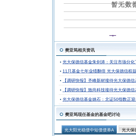
樊亚筠相关资讯
光大保德信基金朱剑涛：关注市场分化
11只基金七年业绩翻倍 光大保德信权
【调研快报】齐峰新材接待光大保德信
【调研快报】致尚科技接待光大保德信
光大保德信基金姚石：北证50指数正
樊亚筠现任基金的基金吧讨论
光大阳光稳债中短债债券A
光大保