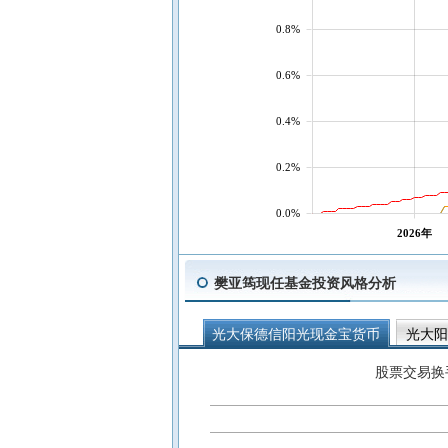
0.8%
0.6%
0.4%
0.2%
0.0%
2026年
樊亚筠现任基金投资风格分析
光大保德信阳光现金宝货币
光大阳
股票交易换