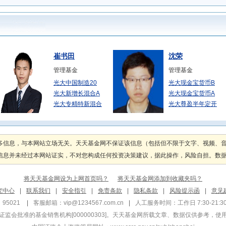
崔书田
沈荣
管理基金
管理基金
光大中国制造20
光大现金宝货币B
光大新增长混合A
光大现金宝货币A
光大专精特新混合
光大尊盈半年定开
詹佳
樊亚筠
管理基金
管理基金
多信息，与本网站立场无关。天天基金网不保证该信息（包括但不限于文字、视频、
光大先进服务业混
光大保德信阳光现
息并未经过本网站证实，不对您构成任何投资决策建议，据此操作，风险自担。数据来源
光大永鑫混合C
光大阳光稳债中短
光大永鑫混合A
光大阳光稳债中短
将天天基金网设为上网首页吗？
将天天基金网添加到收藏夹吗？
邹强
张芸
究中心
|
联系我们
|
安全指引
|
免责条款
|
隐私条款
|
风险提示函
|
意见
管理基金
管理基金
95021
|
客服邮箱：
vip@1234567.com.cn
|
人工服务时间：工作日 7:30-21:30 
光大安诚债券C
光大安选平衡养老
监会批准的基金销售机构[000000303]
。天天基金网所载文章、数据仅供参考，使
光大安诚债券A
光大阳光三个月持