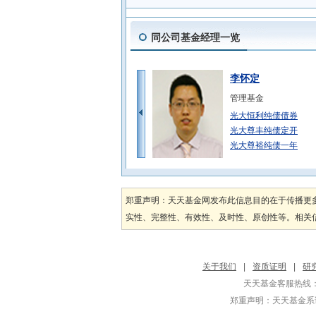
同公司基金经理一览
李怀定
管理基金
光大恒利纯债债券
光大尊丰纯债定开
光大尊裕纯债一年
房雷
管理基金
郑重声明：天天基金网发布此信息目的在于传播更
光大产业新动力混
实性、完整性、有效性、及时性、原创性等。相关信
光大景气先锋混合
光大新机遇混合A
王卫林
关于我们
|
资质证明
|
研
管理基金
天天基金客服热线：
光大创业板量化优
郑重声明：
天天基金系证
光大创业板量化优