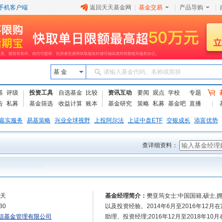
手机客户端
返回天天基金网
|
基金交易
|
产品导购
|
基 金
请输入基金代码、名称或简拼
基
评级
投资工具
自选基金
比较
资讯互动
要闻
观点
学校
专题
告
私募
基金筛选
收益计算
账本
基金研究
策略
私募
基金吧
直播
嘉实服务
易基策略
兴业全球视野
上投阿尔法
上证中盘ETF
交银成长
添富优势
查详细资料：
3天
基金经理简介：
樊亚筠女士:中国国籍,硕士
30
以及投资经验。2014年6月至2016年1
信基金管理有限公司
助理、投资经理;2016年12月至2018年