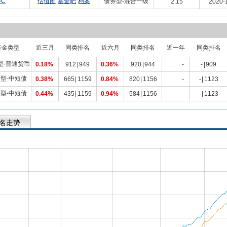
C
估值图
基金吧
档案
债券型-混合一级
2.15
2020-
基金类型
近三月
同类排名
近六月
同类排名
近一年
同类排名
型-普通货币
0.18%
912
|
949
0.36%
920
|
944
-
-
|
909
型-中短债
0.38%
665
|
1159
0.84%
820
|
1156
-
-
|
1123
型-中短债
0.44%
435
|
1159
0.94%
584
|
1156
-
-
|
1123
名走势