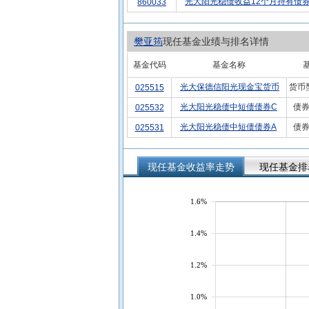
光大阳光稳债收益12个月持有债券
860033
樊亚筠
现任基金业绩与排名详情
基金代码
基金名称
光大保德信阳光现金宝货币
货币
025515
光大阳光稳债中短债债券C
债券
025532
光大阳光稳债中短债债券A
债券
025531
现任基金收益率走势
现任基金排
1.6%
1.4%
1.2%
1.0%