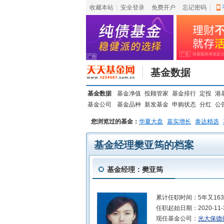
收藏本站
|
安全登录
|
免费开户
忘记密码
|
基金数据
基金数据
基金净值
投顾管家
基金排行
定投
港
基金公司
基金品种
新发基金
申购状态
分红
公
您浏览过的基金：
华夏大盘
嘉实增长
泰达精选
基金经理樊亚筠的档案
基金经理：樊亚筠
累计任职时间：
5年又16
任职起始日期：
2020-11-
现任基金公司：
光大保德