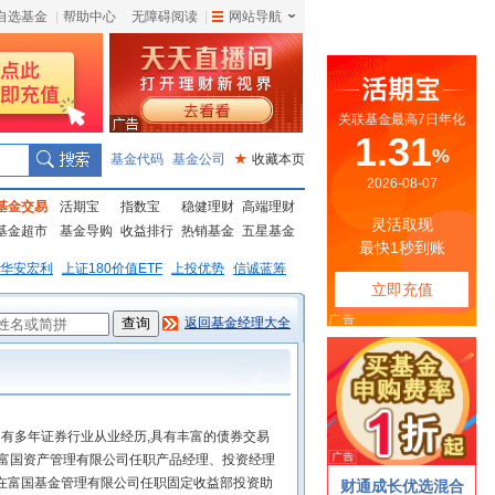
自选基金
|
帮助中心
无障碍阅读
|
网站导航
|
基金代码
基金公司
★
收藏本页
基金交易
活期宝
指数宝
稳健理财
高端理财
基金超市
基金导购
收益排行
热销基金
五星基金
华安宏利
上证180价值ETF
上投优势
信诚蓝筹
返回基金经理大全
,拥有多年证券行业从业经历,具有丰富的债券交易
2月在富国资产管理有限公司任职产品经理、投资经理
10月在富国基金管理有限公司任职固定收益部投资助