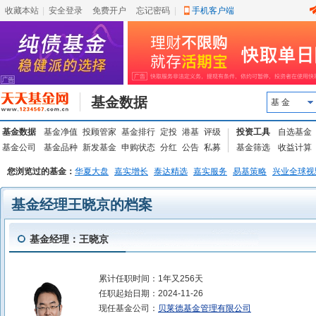
收藏本站
|
安全登录
|
免费开户
忘记密码
|
手机客户端
基金数据
基 金
基金数据
基金净值
投顾管家
基金排行
定投
港基
评级
投资工具
自选基金
基金公司
基金品种
新发基金
申购状态
分红
公告
私募
基金筛选
收益计算
您浏览过的基金：
华夏大盘
嘉实增长
泰达精选
嘉实服务
易基策略
兴业全球视
基金经理王晓京的档案
基金经理：王晓京
累计任职时间：
1年又256天
任职起始日期：
2024-11-26
现任基金公司：
贝莱德基金管理有限公司