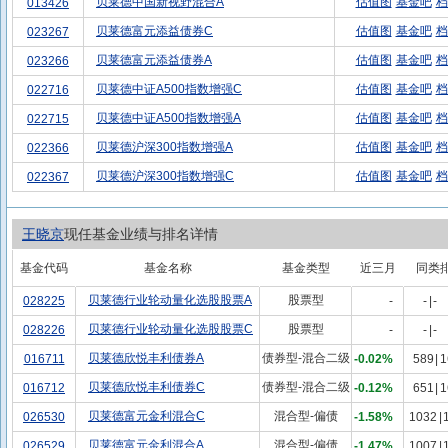
贝莱德中国新视野混合A
估值图
基金吧
档
013426
贝莱德富元添益债券C
估值图
基金吧
档
023267
贝莱德富元添益债券A
估值图
基金吧
档
023266
贝莱德中证A500指数增强C
估值图
基金吧
档
022716
贝莱德中证A500指数增强A
估值图
基金吧
档
022715
贝莱德沪深300指数增强A
估值图
基金吧
档
022366
贝莱德沪深300指数增强C
估值图
基金吧
档
022367
王晓京
现任基金业绩与排名详情
基金代码
基金名称
基金类型
近三月
同类
贝莱德行业轮动量化选股股票A
股票型
028225
-
-
|
-
贝莱德行业轮动量化选股股票C
股票型
028226
-
-
|
-
贝莱德欣悦丰利债券A
债券型-混合二级
016711
-0.02%
589
|
1
贝莱德欣悦丰利债券C
债券型-混合二级
016712
-0.12%
651
|
1
贝莱德富元金利混合C
混合型-偏债
026530
-1.58%
1032
|
贝莱德富元金利混合A
混合型-偏债
026529
-1.47%
1007
|