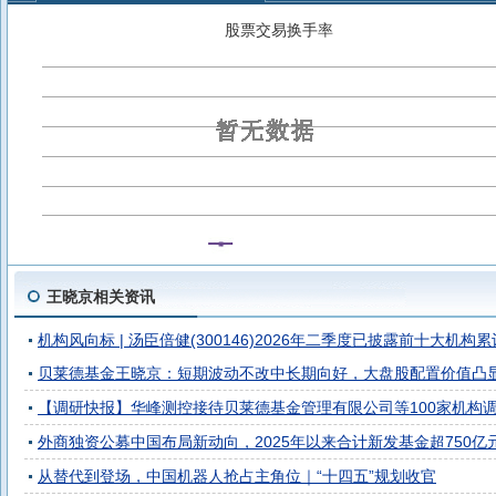
贝莱德中证A500指数增强C
贝莱德中证A500指数增强A
贝
股票交易换手率
贝莱德欣悦丰利债券C
贝莱德富元金利混合C
贝莱德富元金
贝莱德富元添益债券C
贝莱德富元添益债券A
王晓京相关资讯
机构风向标 | 汤臣倍健(300146)2026年二季度已披露前十大机构累
贝莱德基金王晓京：短期波动不改中长期向好，大盘股配置价值凸
【调研快报】华峰测控接待贝莱德基金管理有限公司等100家机构
外商独资公募中国布局新动向，2025年以来合计新发基金超750亿
从替代到登场，中国机器人抢占主角位｜“十四五”规划收官