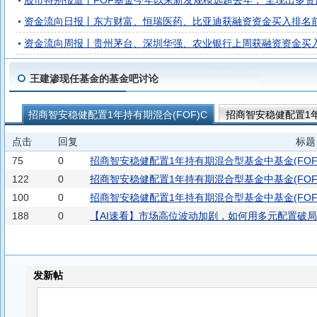
股市特别报道丨FOF基金今年以来新发规模远超去年， 呈现出多
资金流向日报丨东方财富、恒瑞医药、比亚迪获融资资金买入排名
资金流向周报丨贵州茅台、深圳华强、农业银行上周获融资资金买入
王建渗现任基金的基金吧讨论
招商智安稳健配置1年持有期混合(FOF)C
招商智安稳健配置1年
招商稳健策略优选3个月持有期混合发起式(FOF)A
招商稳健策
点击
回复
标题
招商智稳优选3个月持有期混合(FOF)A
招商智信优选6个月持有期
75
0
招商智安稳健配置1年持有期混合型基金中基金(FOF)
122
0
招商智安稳健配置1年持有期混合型基金中基金(FOF
100
0
招商智安稳健配置1年持有期混合型基金中基金(FOF
188
0
【AI速看】市场高位波动加剧，如何用多元配置破