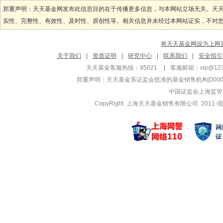
管理基金
管理基金
郑重声明：天天基金网发布此信息目的在于传播更多信息，与本网站立场无关。天
招商安博灵活配置
招商核心竞
实性、完整性、有效性、及时性、原创性等。相关信息并未经过本网站证实，不对您构
招商安博灵活配置
招商核心竞
招商均衡成长混合
招商社会责
将天天基金网设为上网
陆文凯
王奇玮
关于我们
|
资质证明
|
研究中心
|
联系我们
|
安全指引
管理基金
管理基金
天天基金客服热线：95021
|
客服邮箱：
vip@12
招商瑞利灵活配置
招商兴和优
郑重声明：
天天基金系证监会批准的基金销售机构[000000
招商瑞利灵活配置
招商商业模
中国证监会上海监管
招商产业升级1年
招商商业模
CopyRight 上海天天基金销售有限公司 2011-现
余芽芳
郭锐
管理基金
管理基金
招商瑞庆混合A
招商境远灵
招商瑞庆混合C
招商丰盈积
招商瑞文混合A
招商丰盈积
李恭敏
李佳存
管理基金
管理基金
招商裕泰混合
招商医药健
招商创新增