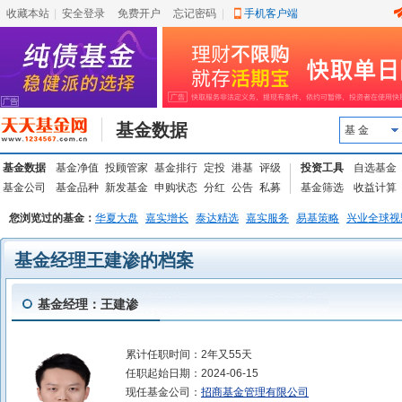
收藏本站
|
安全登录
|
免费开户
忘记密码
|
手机客户端
基金数据
基 金
基金数据
基金净值
投顾管家
基金排行
定投
港基
评级
投资工具
自选基金
基金公司
基金品种
新发基金
申购状态
分红
公告
私募
基金筛选
收益计算
您浏览过的基金：
华夏大盘
嘉实增长
泰达精选
嘉实服务
易基策略
兴业全球视
基金经理王建渗的档案
基金经理：王建渗
累计任职时间：
2年又55天
任职起始日期：
2024-06-15
现任基金公司：
招商基金管理有限公司