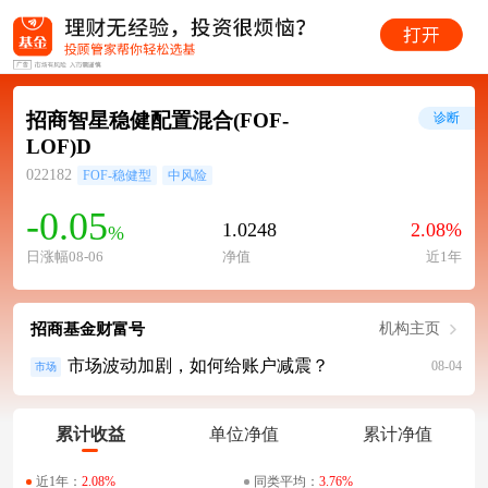
招商智星稳健配置混合(FOF-
诊断
LOF)D
022182
FOF-稳健型
中风险
-0.05
1.0248
2.08%
%
日涨幅08-06
净值
近1年
招商基金财富号
机构主页
市场波动加剧，如何给账户减震？
08-04
市场
累计收益
单位净值
累计净值
近1年：
2.08%
同类平均：
3.76%