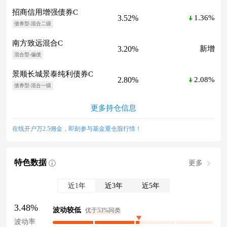
招商信用增强债券C
3.52%
1.36%
债券型-混合二级
南方致远混合C
3.20%
新增
混合型-偏债
景顺长城景泰纯利债券C
2.80%
2.08%
债券型-混合一级
更多持仓信息
在线开户万2.5佣金，即刻参与基金重仓股行情！
特色数据
更多
近1年
近3年
近5年
3.48%
波动较低
优于53%同类
波动率