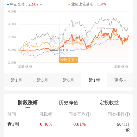
中证全债：
2.24%
业绩比较基准：
1.84%
3.40%
-0.11%
近1月
近3月
近6月
近1年
更多
阶段涨幅
历史净值
定投收益
时间
涨跌幅
同类平均
同类排行
近1周
0.46%
0.81%
66
/111
一般