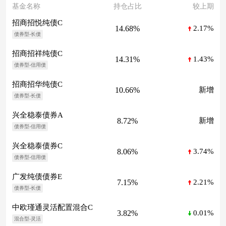
基金名称
持仓占比
较上期
招商招悦纯债C
14.68%
2.17%
债券型-长债
招商招祥纯债C
14.31%
1.43%
债券型-信用债
招商招华纯债C
10.66%
新增
债券型-长债
兴全稳泰债券A
8.72%
新增
债券型-信用债
兴全稳泰债券C
8.06%
3.74%
债券型-信用债
广发纯债债券E
7.15%
2.21%
债券型-长债
中欧瑾通灵活配置混合C
3.82%
0.01%
混合型-灵活