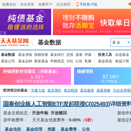
收藏本站
|
安全登录
|
免费开户
忘记密码
|
手机客户端
基金数据
基 金
基金数据
基金净值
投顾管家
基金排行
定投
港基
评级
投资工具
自选基金
基金公司
基金品种
新发基金
申购状态
分红
公告
私募
基金筛选
收益计算
您浏览过的基金：
华夏大盘
嘉实增长
泰达精选
嘉实服务
易基策略
兴业全球视
上投优势
信诚蓝筹
国泰创业板人工智能ETF发起联接C
(
025493
)详细资
基金交易状态：
开放申购 开放赎回
最低申
原申购费率：
天天基金优惠费率：
0.00%
（
0折
）
最低定
基金信息
基金经理
档案
基金费率
公告
-
-
-
-