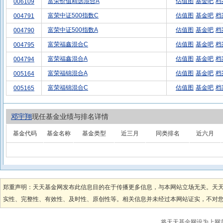
富荣价值精选混合A
估值图
基金吧
档
006109
富荣中证500指数C
估值图
基金吧
档
004791
富荣中证500指数A
估值图
基金吧
档
004790
富荣福鑫混合C
估值图
基金吧
档
004795
富荣福鑫混合A
估值图
基金吧
档
004794
富荣福锦混合A
估值图
基金吧
档
005164
富荣福锦混合C
估值图
基金吧
档
005165
邓宇翔
现任基金业绩与排名详情
基金代码
基金名称
基金类型
近三月
同类排名
近六月
郑重声明：天天基金网发布此信息目的在于传播更多信息，与本网站立场无关。天
实性、完整性、有效性、及时性、原创性等。相关信息并未经过本网站证实，不对您构
将天天基金网设为上网