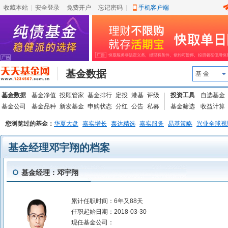
收藏本站
|
安全登录
|
免费开户
忘记密码
|
手机客户端
基金数据
基 金
基金数据
基金净值
投顾管家
基金排行
定投
港基
评级
投资工具
自选基金
基金公司
基金品种
新发基金
申购状态
分红
公告
私募
基金筛选
收益计算
您浏览过的基金：
华夏大盘
嘉实增长
泰达精选
嘉实服务
易基策略
兴业全球视
基金经理邓宇翔的档案
基金经理：邓宇翔
累计任职时间：
6年又88天
任职起始日期：
2018-03-30
现任基金公司：