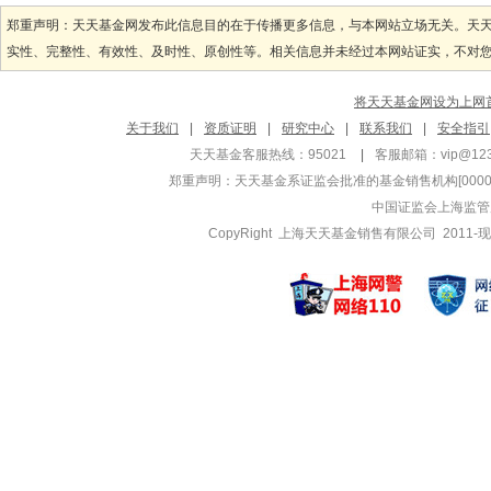
管理基金
管理基金
郑重声明：天天基金网发布此信息目的在于传播更多信息，与本网站立场无关。天
华银健康生活主题
华银外延增
实性、完整性、有效性、及时性、原创性等。相关信息并未经过本网站证实，不对您构
华银产业升级
华银优选成
将天天基金网设为上网
关于我们
|
资质证明
|
研究中心
|
联系我们
|
安全指引
天天基金客服热线：95021
|
客服邮箱：
vip@12
郑重声明：
天天基金系证监会批准的基金销售机构[000000
中国证监会上海监管
CopyRight 上海天天基金销售有限公司 2011-现