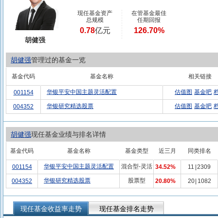
现任基金资产
在管基金最佳
总规模
任期回报
0.78
亿元
126.70%
胡健强
胡健强
管理过的基金一览
基金代码
基金名称
相关链接
华银平安中国主题灵活配置
估值图
基金吧
001154
华银研究精选股票
估值图
基金吧
004352
胡健强
现任基金业绩与排名详情
基金代码
基金名称
基金类型
近三月
同类排名
华银平安中国主题灵活配置
混合型-灵活
001154
34.52%
11
|
2309
华银研究精选股票
股票型
004352
20.80%
20
|
1082
现任基金收益率走势
现任基金排名走势