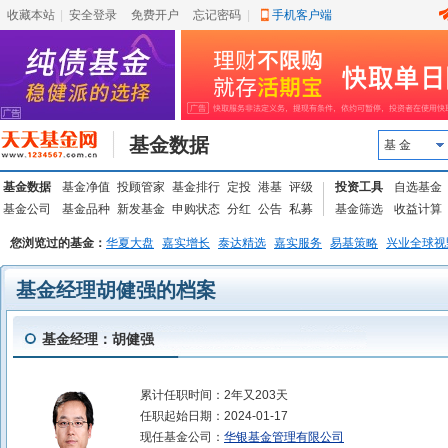
收藏本站
|
安全登录
|
免费开户
忘记密码
|
手机客户端
基金数据
基 金
基金数据
基金净值
投顾管家
基金排行
定投
港基
评级
投资工具
自选基金
基金公司
基金品种
新发基金
申购状态
分红
公告
私募
基金筛选
收益计算
您浏览过的基金：
华夏大盘
嘉实增长
泰达精选
嘉实服务
易基策略
兴业全球视
基金经理胡健强的档案
基金经理：胡健强
累计任职时间：
2年又203天
任职起始日期：
2024-01-17
现任基金公司：
华银基金管理有限公司