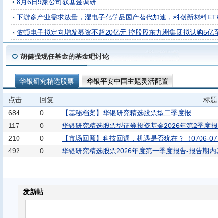
8月6日9家公司获基金调研
下游多产业需求放量，湿电子化学品国产替代加速，科创新材料ETF博时(
依顿电子拟定向增发募资不超20亿元 控股股东九洲集团拟认购5亿至
胡健强现任基金的基金吧讨论
华银研究精选股票
华银平安中国主题灵活配置
点击
回复
标题
684
0
【基秘档案】华银研究精选股票型二季度报
117
0
华银研究精选股票型证券投资基金2026年第2季度
210
0
【市场回顾】科技回调，机遇是否犹在？（0706-07
492
0
华银研究精选股票2026年度第一季度报告-报告期