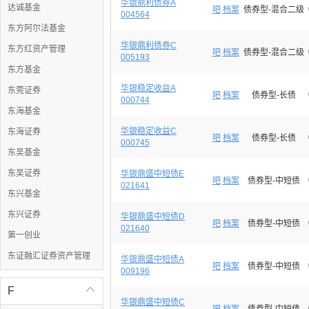
华银鼎利债券A
达诚基金
吧
档案
债券型-混合二级
004564
东方阿尔法基金
华银鼎利债券C
东方红资产管理
吧
档案
债券型-混合二级
005193
东方基金
华银稳定收益A
东莞证券
吧
档案
债券型-长债
000744
东海基金
华银稳定收益C
东海证券
吧
档案
债券型-长债
000745
东吴基金
东吴证券
华银鼎盛中短债E
吧
档案
债券型-中短债
021641
东兴基金
东兴证券
华银鼎盛中短债D
吧
档案
债券型-中短债
021640
第一创业
东证融汇证券资产管理
华银鼎盛中短债A
吧
档案
债券型-中短债
009196
F

华银鼎盛中短债C