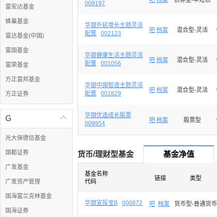
吧
档案
债券型-中短债
009197
富安达基金
蜂巢基金
华银外延增长主题灵活
吧
档案
混合型-灵活
配置
002123
富达基金(中国)
富国基金
华银健康生活主题灵活
吧
档案
混合型-灵活
配置
001056
富荣基金
方正富邦基金
华银中国智造主题灵活
吧
档案
混合型-灵活
配置
001829
方正证券
华银优选成长股票
G

吧
档案
股票型
009954
光大保德信基金
国都证券
货币/理财型基金
基金净值
广发基金
基金名称
链接
类型
广发资产管理
代码
国海富兰克林基金
华银宜投宝B
000872
吧
档案
货币型-普通货币
国海证券