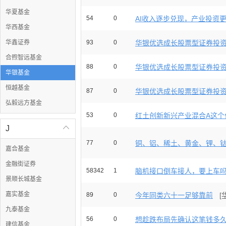
华夏基金
54
0
AI收入逐步兑现，产业投资
华西基金
华鑫证券
93
0
华银优选成长股票型证券投资基
合煦智远基金
88
0
华银优选成长股票型证券投资基
华银基金
恒越基金
87
0
华银优选成长股票型证券投资基
弘毅远方基金
53
0
红土创新新兴产业混合A这个位
J

77
0
铜、铝、稀土、黄金、锂、钴南
嘉合基金
金融街证券
58342
1
脑机接口倒车接人，要上车
景顺长城基金
嘉实基金
89
0
今年同类六十一足够靠前
[
九泰基金
56
0
想趁跌布局先确认这笔钱多
建信基金