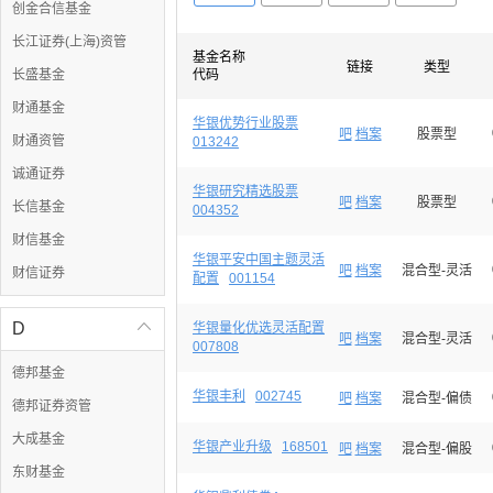
创金合信基金
长江证券(上海)资管
基金名称
链接
类型
长盛基金
代码
财通基金
华银优势行业股票
吧
档案
股票型
财通资管
013242
诚通证券
华银研究精选股票
吧
档案
股票型
长信基金
004352
财信基金
华银平安中国主题灵活
吧
档案
混合型-灵活
财信证券
配置
001154
D

华银量化优选灵活配置
吧
档案
混合型-灵活
007808
德邦基金
华银丰利
002745
吧
档案
混合型-偏债
德邦证券资管
大成基金
华银产业升级
168501
吧
档案
混合型-偏股
东财基金