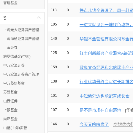
睿远基金
113
0
挣点儿钱全跌没了。周一赶
S

105
0
一进来就见到一堆绿色垃扔，经
上海光大证券资产管理
140
0
华银基金管理有限公司基金行业
上海海通证券资产管理
上海证券
125
0
红土创新新兴产业混合A最近跟
施罗德基金(中国)
申万宏源证券
159
0
致庞文杰经理和北信瑞丰产业升
申万宏源证券资产管理
138
0
行业优势最终会写进长期排
申万菱信基金
苏新基金
101
0
中短债旁边也能配置成长仓
山西证券
107
0
是不是市场在自由落地
[华
上银基金
尚正基金
146
0
今天又咯嘣脆了
[华银优势
山证(上海)资管