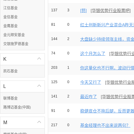
江信基金
137
3
[怒]
[华银优势行业股票吧]
金信基金
81
0
红土创新新兴产业混合A昨天涨3.
金鹰基金
金元顺安基金
144
2
大盘缺少持续领涨主线，资金寻
交银施罗德基金
74
0
这个月怎么了
[华银优势行
K

203
1
你这量化也不行啊，波动行情和
凯石基金
125
0
今天又行了
[华银优势行业
L

141
2
最近咋了
[华银优势行业股票
联博基金
路博迈基金(中国)
91
0
稳健底仓不拖后腿，反而更
M

217
0
基金经理也不出来说两句？