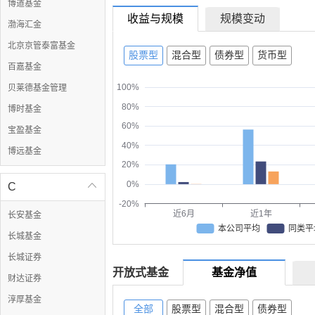
博道基金
收益与规模
规模变动
渤海汇金
北京京管泰富基金
股票型
混合型
债券型
货币型
百嘉基金
100%
贝莱德基金管理
80%
博时基金
60%
宝盈基金
40%
博远基金
20%
0%
C

-20%
近6月
近1年
长安基金
本公司平均
同类平
长城基金
长城证券
开放式基金
基金净值
财达证券
淳厚基金
全部
股票型
混合型
债券型