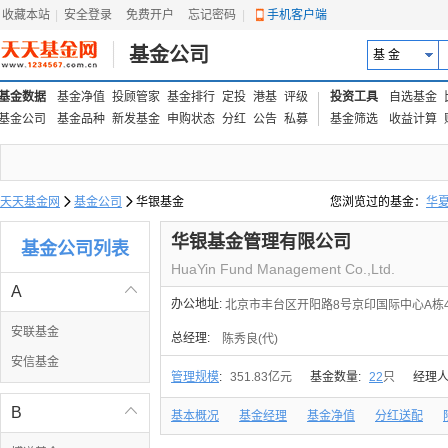
收藏本站
|
安全登录
|
免费开户
忘记密码
|
手机客户端
基金公司
基 金
基金数据
基金净值
投顾管家
基金排行
定投
港基
评级
投资工具
自选基金
基金公司
基金品种
新发基金
申购状态
分红
公告
私募
基金筛选
收益计算
天天基金网

基金公司

华银基金
您浏览过的基金：
华
易方达上证中盘ETF联接
华银基金管理有限公司
基金公司列表
HuaYin Fund Management Co.,Ltd.
A

办公地址:
北京市丰台区开阳路8号京印国际中心A栋
安联基金
总经理:
陈秀良(代)
安信基金
管理规模
:
351.83亿元
基金数量:
22
只
经理人
B

基本概况
基金经理
基金净值
分红送配