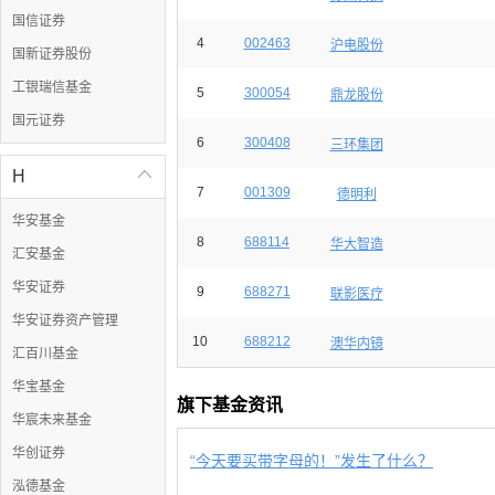
国信证券
4
002463
沪电股份
国新证券股份
工银瑞信基金
5
300054
鼎龙股份
国元证券
6
300408
三环集团
H

7
001309
德明利
华安基金
8
688114
华大智造
汇安基金
华安证券
9
688271
联影医疗
华安证券资产管理
10
688212
澳华内镜
汇百川基金
华宝基金
旗下基金资讯
华宸未来基金
华创证券
“今天要买带字母的！”发生了什么？
泓德基金