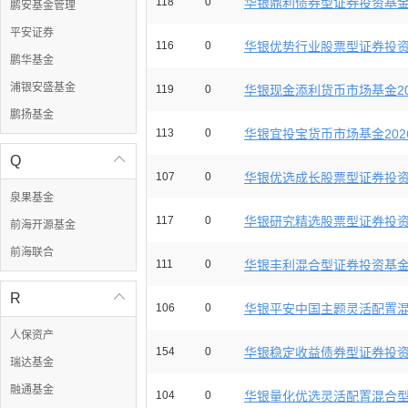
118
0
华银鼎利债券型证券投资基金20
鹏安基金管理
平安证券
116
0
华银优势行业股票型证券投资基金
鹏华基金
浦银安盛基金
119
0
华银现金添利货币市场基金202
鹏扬基金
113
0
华银宜投宝货币市场基金2026
Q

107
0
华银优选成长股票型证券投资基金
泉果基金
117
0
华银研究精选股票型证券投资基金
前海开源基金
前海联合
111
0
华银丰利混合型证券投资基金20
R

106
0
华银平安中国主题灵活配置混合
人保资产
154
0
华银稳定收益债券型证券投资基金
瑞达基金
融通基金
104
0
华银量化优选灵活配置混合型证