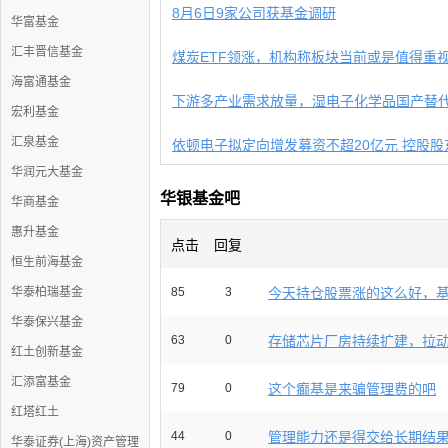
8月6日9家公司获基金调研
华富基金
汇丰晋信基金
煤炭ETF领涨，机构称板块当前或是值得重视的
海富通基金
下游多产业需求放量，湿电子化学品国产替代加
宏利基金
汇泉基金
依顿电子拟定向增发募资不超20亿元 控股股东九
华润元大基金
华银基金吧
华商基金
惠升基金
点击
回复
恒生前海基金
华泰柏瑞基金
85
3
今天持仓股票涨的这么好，基金
华泰保兴基金
63
0
存储芯片厂房持续扩建，拉动硅
红土创新基金
汇添富基金
79
0
这个癫基是来骗管理费的吧
红塔红土
44
0
管理能力还是得交给长期结
华泰证券(上海)资产管理