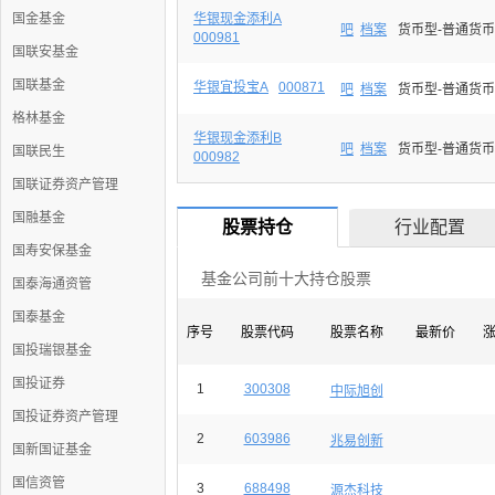
国金基金
华银现金添利A
吧
档案
货币型-普通货币
000981
国联安基金
国联基金
华银宜投宝A
000871
吧
档案
货币型-普通货币
格林基金
华银现金添利B
吧
档案
货币型-普通货币
国联民生
000982
国联证券资产管理
国融基金
股票持仓
行业配置
国寿安保基金
基金公司前十大持仓股票
国泰海通资管
国泰基金
序号
股票代码
股票名称
最新价
国投瑞银基金
国投证券
1
300308
中际旭创
国投证券资产管理
2
603986
兆易创新
国新国证基金
国信资管
3
688498
源杰科技