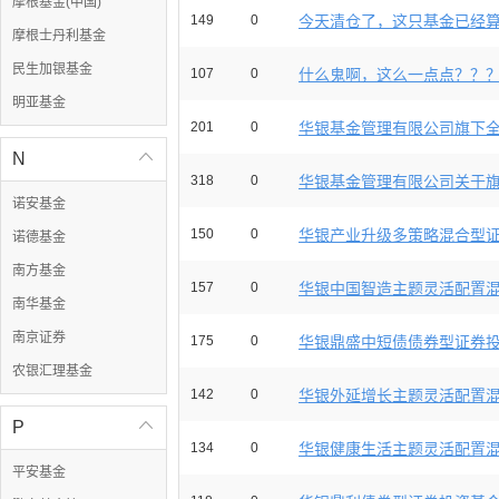
摩根基金(中国)
149
0
今天清仓了，这只基金已经算很
摩根士丹利基金
民生加银基金
107
0
什么鬼啊，这么一点点？？
明亚基金
201
0
华银基金管理有限公司旗下全部基
N

318
0
华银基金管理有限公司关于旗下
诺安基金
150
0
华银产业升级多策略混合型证券
诺德基金
南方基金
157
0
华银中国智造主题灵活配置混合
南华基金
南京证券
175
0
华银鼎盛中短债债券型证券投资基
农银汇理基金
142
0
华银外延增长主题灵活配置混合
P

134
0
华银健康生活主题灵活配置混合
平安基金