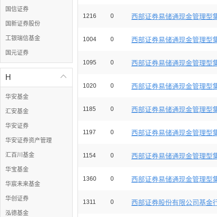
国信证券
1216
0
西部证券易储通现金管理型集合
国新证券股份
工银瑞信基金
1004
0
西部证券易储通现金管理型集合
国元证券
1095
0
西部证券易储通现金管理型集合
H

1020
0
西部证券易储通现金管理型集合
华安基金
1185
0
西部证券易储通现金管理型集合
汇安基金
华安证券
1197
0
西部证券易储通现金管理型集合
华安证券资产管理
汇百川基金
1154
0
西部证券易储通现金管理型集合
华宝基金
1360
0
西部证券易储通现金管理型集合
华宸未来基金
华创证券
1311
0
西部证券股份有限公司基金行业
泓德基金