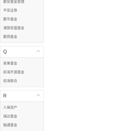
鹏安基金管理
平安证券
鹏华基金
浦银安盛基金
鹏扬基金
Q

泉果基金
前海开源基金
前海联合
R

人保资产
瑞达基金
融通基金