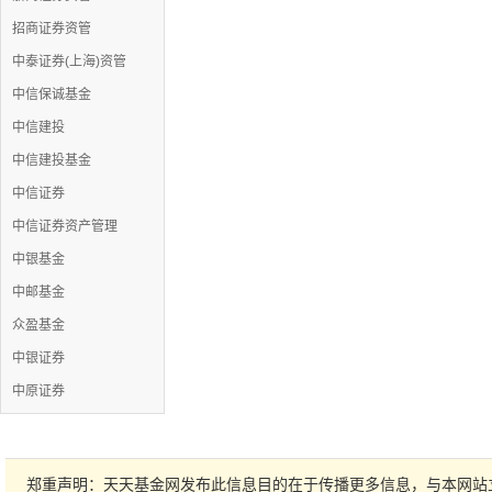
招商证券资管
中泰证券(上海)资管
中信保诚基金
中信建投
中信建投基金
中信证券
中信证券资产管理
中银基金
中邮基金
众盈基金
中银证券
中原证券
郑重声明：天天基金网发布此信息目的在于传播更多信息，与本网站