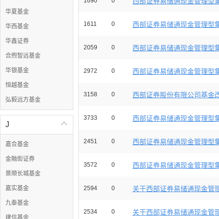
1690
0
西部证券易储通现金管理型集合
华夏基金
1611
0
西部证券易储通现金管理型集合
华西基金
华鑫证券
2059
0
西部证券易储通现金管理型集合
合煦智远基金
华银基金
2972
0
西部证券易储通现金管理型集合
恒越基金
3158
0
西部证券股份有限公司基金改聘
弘毅远方基金
3733
0
西部证券易储通现金管理型集合
J

2451
0
西部证券易储通现金管理型集合
嘉合基金
金融街证券
3572
0
西部证券易储通现金管理型集合
景顺长城基金
嘉实基金
2594
0
关于西部证券易储通现金管理型
九泰基金
2534
0
关于西部证券易储通现金管理型
建信基金