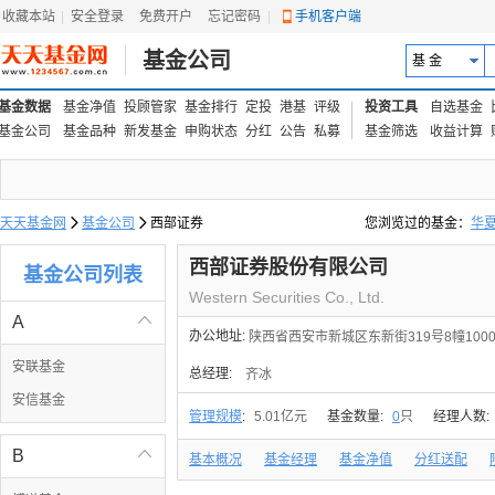
收藏本站
|
安全登录
|
免费开户
忘记密码
|
手机客户端
基金公司
基 金
基金数据
基金净值
投顾管家
基金排行
定投
港基
评级
投资工具
自选基金
基金公司
基金品种
新发基金
申购状态
分红
公告
私募
基金筛选
收益计算
天天基金网

基金公司

西部证券
您浏览过的基金：
华
易方达上证中盘ETF联接
西部证券股份有限公司
基金公司列表
Western Securities Co., Ltd.
A

办公地址:
陕西省西安市新城区东新街319号8幢1000
安联基金
总经理:
齐冰
安信基金
管理规模
:
5.01亿元
基金数量:
0
只
经理人数:
B

基本概况
基金经理
基金净值
分红送配