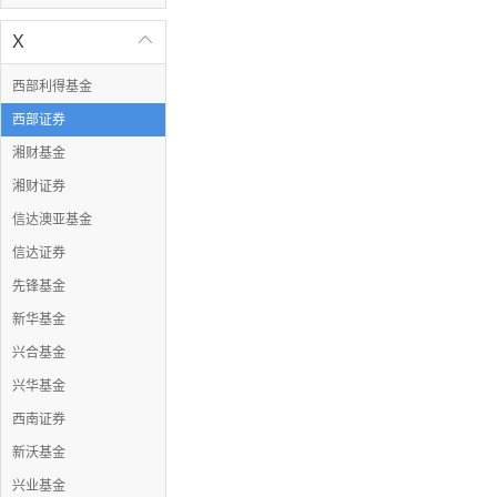
X

西部利得基金
西部证券
湘财基金
湘财证券
信达澳亚基金
信达证券
先锋基金
新华基金
兴合基金
兴华基金
西南证券
新沃基金
兴业基金