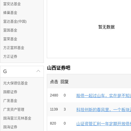
富安达基金
蜂巢基金
富达基金(中国)
暂无数据
富国基金
富荣基金
方正富邦基金
方正证券
山西证券吧
G

点击
回复
光大保德信基金
国都证券
2480
0
股债一起过山车，实在是不知道
广发基金
1139
3
科技创新的春风里，一个板块正
广发资产管理
国海富兰克林基金
820
0
山证资管汇利一年定期开放债券
国海证券