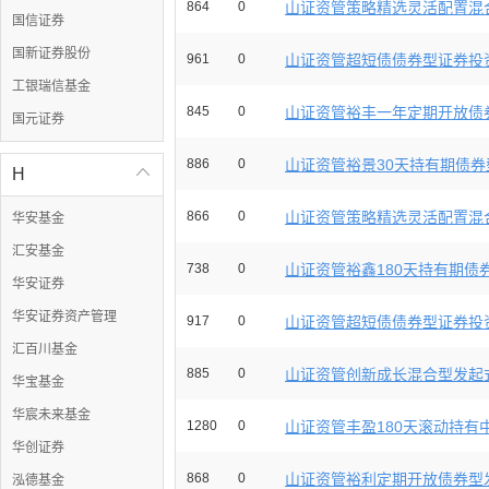
864
0
山证资管策略精选灵活配置混合
国信证券
国新证券股份
961
0
山证资管超短债债券型证券投资
工银瑞信基金
845
0
山证资管裕丰一年定期开放债券
国元证券
886
0
山证资管裕景30天持有期债券型
H

866
0
山证资管策略精选灵活配置混合
华安基金
汇安基金
738
0
山证资管裕鑫180天持有期债券
华安证券
华安证券资产管理
917
0
山证资管超短债债券型证券投资
汇百川基金
885
0
山证资管创新成长混合型发起式
华宝基金
华宸未来基金
1280
0
山证资管丰盈180天滚动持有中
华创证券
868
0
山证资管裕利定期开放债券型发
泓德基金