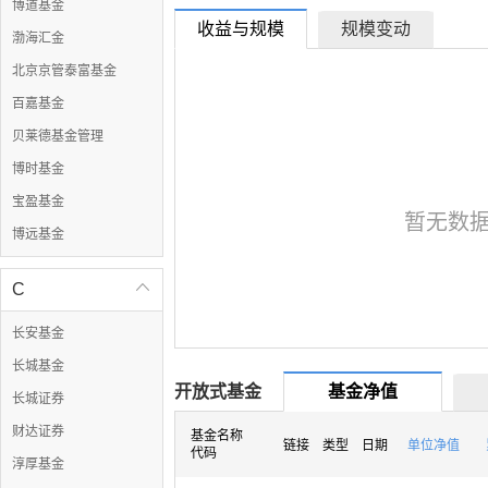
博道基金
收益与规模
规模变动
渤海汇金
北京京管泰富基金
百嘉基金
贝莱德基金管理
博时基金
宝盈基金
暂无数
博远基金
C

长安基金
长城基金
开放式基金
基金净值
长城证券
财达证券
基金名称
链接
类型
日期
单位净值
代码
淳厚基金