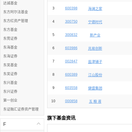
达诚基金
3
600398
海澜之家
东方阿尔法基金
东方红资产管理
4
300750
宁德时代
东方基金
5
300832
新产业
东莞证券
东海基金
6
603986
兆易创新
东海证券
7
002847
盐津铺子
东吴基金
东吴证券
8
600389
江山股份
东兴基金
9
603558
健盛集团
东兴证券
第一创业
10
000858
五 粮 液
东证融汇证券资产管理
旗下基金资讯
F
