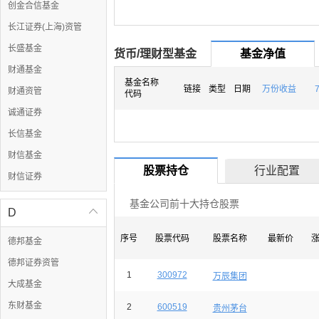
创金合信基金
长江证券(上海)资管
长盛基金
货币/理财型基金
基金净值
财通基金
基金名称
链接
类型
日期
万份收益
财通资管
代码
诚通证券
长信基金
财信基金
股票持仓
行业配置
财信证券
基金公司前十大持仓股票
D

序号
股票代码
股票名称
最新价
德邦基金
德邦证券资管
1
300972
万辰集团
大成基金
东财基金
2
600519
贵州茅台