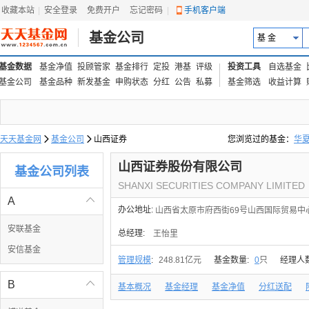
收藏本站
|
安全登录
|
免费开户
忘记密码
|
手机客户端
基金公司
基 金
基金数据
基金净值
投顾管家
基金排行
定投
港基
评级
投资工具
自选基金
基金公司
基金品种
新发基金
申购状态
分红
公告
私募
基金筛选
收益计算
天天基金网

基金公司

山西证券
您浏览过的基金：
华
易方达上证中盘ETF联接
山西证券股份有限公司
基金公司列表
SHANXI SECURITIES COMPANY LIMITED
A

办公地址:
山西省太原市府西街69号山西国际贸易中
安联基金
总经理:
王怡里
安信基金
管理规模
:
248.81亿元
基金数量:
0
只
经理人
B

基本概况
基金经理
基金净值
分红送配