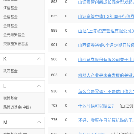
893
0
山证资管创新成长混合型发起式
江信基金
835
0
山证资管中债1-3年国开行债券指
金信基金
金鹰基金
889
0
山证(上海)资产管理有限公司关
金元顺安基金
交银施罗德基金
901
0
山西证券裕睿6个月定期开放债券
K

966
0
山西证券股份有限公司关于山西
凯石基金
803
0
机器人产业是未来发展的关键，
L

930
0
怎么会是零蛋？不是信用债为
联博基金
703
0
什么时候可以赎回？
[山证
路博迈基金(中国)
775
0
还好，零蛋在目前算抗跌的了
M
