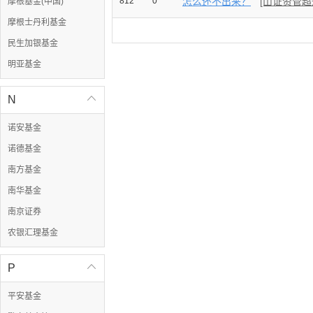
812
0
怎么还不出来？
[山证资管超
摩根基金(中国)
摩根士丹利基金
民生加银基金
明亚基金
N

诺安基金
诺德基金
南方基金
南华基金
南京证券
农银汇理基金
P

平安基金