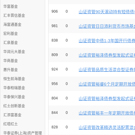
华富基金
906
0
山证资管90天滚动持有短债债券
汇丰晋信基金
海富通基金
981
0
山证资管日日添利货币市场基金
宏利基金
838
0
山证资管中债1-3年国开行债券指
汇泉基金
华润元大基金
809
0
山证资管裕泽债券型发起式证券
华商基金
924
0
山证资管品质生活混合型证券投
惠升基金
恒生前海基金
956
0
山证资管裕睿6个月定期开放债券
华泰柏瑞基金
华泰保兴基金
804
0
山证资管裕泽债券型发起式证券
红土创新基金
844
0
山证资管裕丰一年定期开放债券
汇添富基金
红塔红土
828
0
山证资管改革精选灵活配置混合
华泰证券(上海)资产管理