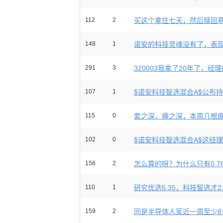
112
2
买这个拿住七天，然后赎回
148
1
诺安的科技灵魂没有了，表
291
3
320003我拿了20年了，经理的
107
1
$诺安科技智选混合A$公布持仓
115
0
套之深，痛之深，本周几根绷紧
102
0
$诺安科技智选混合A$这经理S
156
2
怎么算的呀？为什么只有0.7
110
1
研究优选5.35，科技智选才2.4
159
2
同是半导体人家近一周至少8个