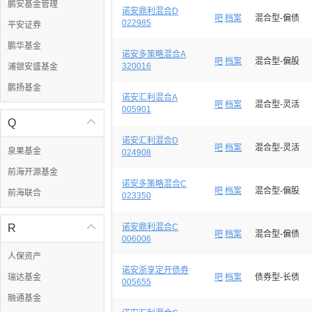
鹏安基金管理
诺安鼎利混合D
吧
档案
混合型-偏债
022985
平安证券
鹏华基金
诺安多策略混合A
吧
档案
混合型-偏股
320016
浦银安盛基金
鹏扬基金
诺安汇利混合A
吧
档案
混合型-灵活
005901
Q

诺安汇利混合D
吧
档案
混合型-灵活
泉果基金
024908
前海开源基金
诺安多策略混合C
吧
档案
混合型-偏股
前海联合
023350
R

诺安鼎利混合C
吧
档案
混合型-偏债
006006
人保资产
诺安浙享定开债券
瑞达基金
吧
档案
债券型-长债
005655
融通基金