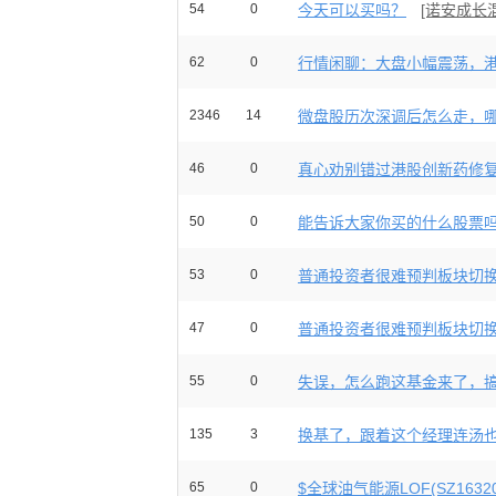
54
0
今天可以买吗？
[诺安成长
62
0
行情闲聊：大盘小幅震荡，港股
2346
14
微盘股历次深调后怎么走，哪些
46
0
真心劝别错过港股创新药修复行
50
0
能告诉大家你买的什么股票
53
0
普通投资者很难预判板块切换，
47
0
普通投资者很难预判板块切换，
55
0
失误，怎么跑这基金来了，搞了
135
3
换基了，跟着这个经理连汤
65
0
$全球油气能源LOF(SZ16320