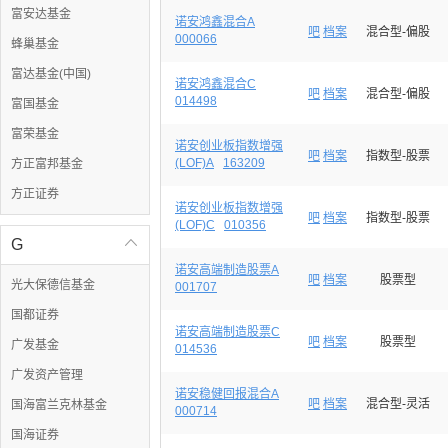
富安达基金
诺安鸿鑫混合A
吧
档案
混合型-偏股
000066
蜂巢基金
富达基金(中国)
诺安鸿鑫混合C
吧
档案
混合型-偏股
014498
富国基金
富荣基金
诺安创业板指数增强
吧
档案
指数型-股票
(LOF)A
163209
方正富邦基金
方正证券
诺安创业板指数增强
吧
档案
指数型-股票
(LOF)C
010356
G

诺安高端制造股票A
吧
档案
股票型
光大保德信基金
001707
国都证券
诺安高端制造股票C
吧
档案
股票型
广发基金
014536
广发资产管理
诺安稳健回报混合A
吧
档案
混合型-灵活
国海富兰克林基金
000714
国海证券