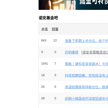
诺安基金吧
点击
回复
843
22
准备下星期上点仓位，给个
9
0
药明康德
[诺安多策略混合C
1041
7
策略丨硬科技突发跳水！今天要
18
0
科技短期回撤，恰恰给没有上车
26
0
恳请经理提高持股仓位，跌得太
28
0
前期小微盘经历深度回调充分释