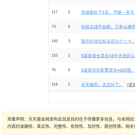
117
2
连续偷吃了4天，不够一天亏，
73
0
科技主线不会断，只是从硬件换
145
3
现在的仓位有没百分之八十。再
153
2
$诺安成长混合A$今天涨这么多
76
0
$诺安优化配置混合A$经理，大
119
2
天天偷吃，太过分了。
[诺
郑重声明：天天基金网发布此信息目的在于传播更多信息，与本网站
内容的准确性、真实性、完整性、有效性、及时性、原创性等。相关