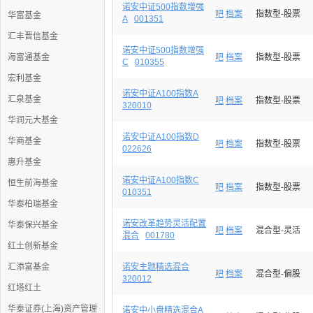
诺安中证500指数增强
吧
档案
指数型-股票
华富基金
A
001351
汇丰晋信基金
诺安中证500指数增强
海富通基金
吧
档案
指数型-股票
C
010355
宏利基金
诺安中证A100指数A
汇泉基金
吧
档案
指数型-股票
320010
华润元大基金
诺安中证A100指数D
华商基金
吧
档案
指数型-股票
022626
惠升基金
诺安中证A100指数C
恒生前海基金
吧
档案
指数型-股票
010351
华泰柏瑞基金
诺安改革趋势灵活配置
华泰保兴基金
吧
档案
混合型-灵活
混合
001780
红土创新基金
汇添富基金
诺安主题精选混合
吧
档案
混合型-偏股
320012
红塔红土
华泰证券(上海)资产管理
诺安中小盘精选混合A