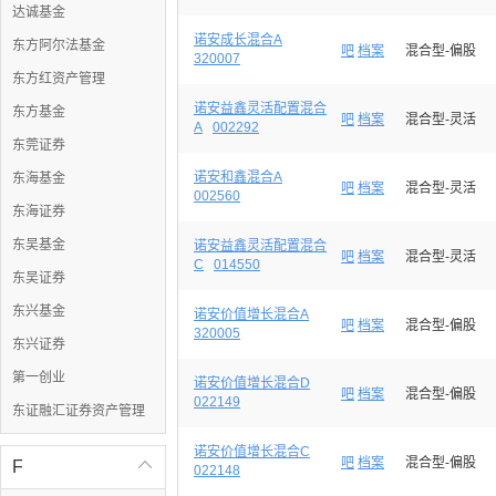
达诚基金
诺安成长混合A
东方阿尔法基金
吧
档案
混合型-偏股
320007
东方红资产管理
诺安益鑫灵活配置混合
东方基金
吧
档案
混合型-灵活
A
002292
东莞证券
诺安和鑫混合A
东海基金
吧
档案
混合型-灵活
002560
东海证券
东吴基金
诺安益鑫灵活配置混合
吧
档案
混合型-灵活
C
014550
东吴证券
东兴基金
诺安价值增长混合A
吧
档案
混合型-偏股
320005
东兴证券
第一创业
诺安价值增长混合D
吧
档案
混合型-偏股
022149
东证融汇证券资产管理
诺安价值增长混合C
吧
档案
混合型-偏股
F

022148