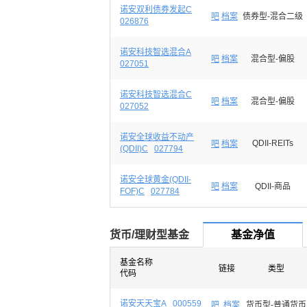
诺安双利债券发起C
吧
档案
债券型-混合二级
026876
诺安科技智选混合A
吧
档案
混合型-偏股
027051
诺安科技智选混合C
吧
档案
混合型-偏股
027052
诺安全球收益不动产
QDII-REITs
吧
档案
(QDII)C
027794
诺安全球黄金(QDII-
吧
档案
QDII-商品
FOF)C
027784
货币/理财型基金
基金净值
基金名称
链接
类型
代码
诺安天天宝A
000559
吧
档案
货币型-普通货币