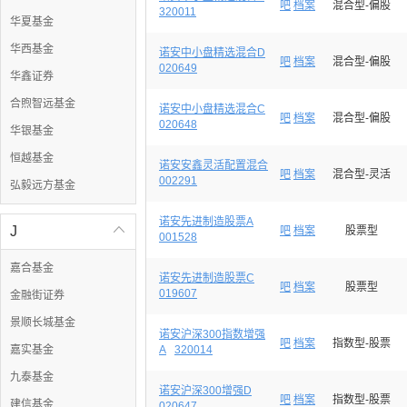
吧
档案
混合型-偏股
320011
华夏基金
华西基金
诺安中小盘精选混合D
吧
档案
混合型-偏股
020649
华鑫证券
合煦智远基金
诺安中小盘精选混合C
吧
档案
混合型-偏股
020648
华银基金
恒越基金
诺安安鑫灵活配置混合
吧
档案
混合型-灵活
002291
弘毅远方基金
诺安先进制造股票A
J

吧
档案
股票型
001528
嘉合基金
诺安先进制造股票C
吧
档案
股票型
019607
金融街证券
景顺长城基金
诺安沪深300指数增强
吧
档案
指数型-股票
嘉实基金
A
320014
九泰基金
诺安沪深300增强D
吧
档案
指数型-股票
建信基金
020647