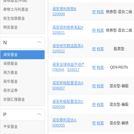
摩根基金(中国)
诺安增利债券B
摩根士丹利基金
吧
档案
债券型-混合二级
320009
民生加银基金
明亚基金
诺安双利债券发起A
吧
档案
债券型-混合二级
320021
N

诺安研究精选股票A
吧
档案
股票型
320022
诺安基金
诺德基金
诺安全球收益不动产
QDII-REITs
吧
档案
(QDII)A
320017
南方基金
南华基金
诺安积极配置混合A
吧
档案
混合型-偏股
006007
南京证券
农银汇理基金
诺安积极配置混合C
吧
档案
混合型-偏股
006008
P

诺安鼎利混合A
吧
档案
混合型-偏债
006005
平安基金