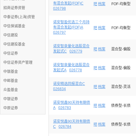
有混合发起(FOF)C
吧
档案
FOF-均衡型
招商证券资管
026798
中泰证券(上海)资管
诺安智盈优选三个月持
中信保诚基金
有混合发起(FOF)A
吧
档案
FOF-均衡型
026797
中信建投
中信建投基金
诺安智泉量化选股混合
吧
档案
混合型-偏股
发起式C
026779
中信证券
中信证券资产管理
诺安智泉量化选股混合
吧
档案
混合型-偏股
发起式A
026778
中银基金
中邮基金
诺安精选回报混合C
吧
档案
混合型-灵活
026834
众盈基金
中银证券
诺安悦鑫90天持有期债
吧
档案
债券型-长债
A
026783
中原证券
诺安悦鑫90天持有期债
吧
档案
债券型-长债
C
026784