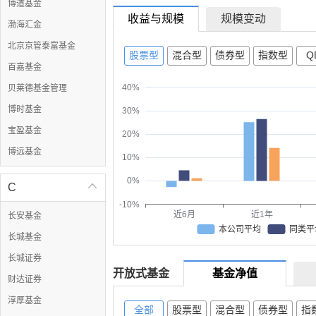
博道基金
收益与规模
规模变动
渤海汇金
北京京管泰富基金
股票型
混合型
债券型
指数型
QD
百嘉基金
40%
贝莱德基金管理
博时基金
30%
宝盈基金
20%
博远基金
10%
0%
C

-10%
近6月
近1年
长安基金
本公司平均
同类平
长城基金
长城证券
开放式基金
基金净值
财达证券
淳厚基金
全部
股票型
混合型
债券型
指