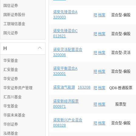
国信证券
诺安先锋混合A
国新证券股份
吧
档案
混合型-偏股
320003
工银瑞信基金
诺安先锋混合C
国元证券
吧
档案
混合型-偏股
012621
H

诺安灵活配置混合
吧
档案
混合型-灵活
320006
华安基金
诺安平衡混合A
汇安基金
吧
档案
混合型-偏股
320001
华安证券
诺安油气能源
163208
华安证券资产管理
吧
档案
QDII-普通股票
汇百川基金
诺安新经济股票
吧
档案
股票型
华宝基金
000971
华宸未来基金
诺安新兴产业混合
吧
档案
混合型-偏股
华创证券
008328
泓德基金