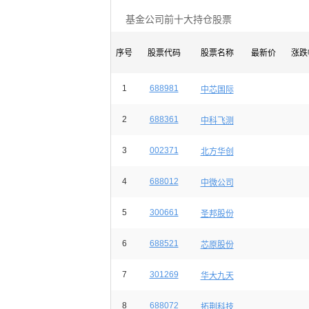
基金公司前十大持仓股票
序号
股票代码
股票名称
最新价
涨跌
1
688981
中芯国际
2
688361
中科飞测
3
002371
北方华创
4
688012
中微公司
5
300661
圣邦股份
6
688521
芯原股份
7
301269
华大九天
8
688072
拓荆科技