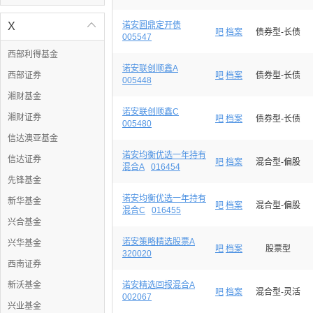
X

诺安圆鼎定开债
吧
档案
债券型-长债
005547
西部利得基金
诺安联创顺鑫A
西部证券
吧
档案
债券型-长债
005448
湘财基金
诺安联创顺鑫C
湘财证券
吧
档案
债券型-长债
005480
信达澳亚基金
诺安均衡优选一年持有
信达证券
吧
档案
混合型-偏股
混合A
016454
先锋基金
诺安均衡优选一年持有
新华基金
吧
档案
混合型-偏股
混合C
016455
兴合基金
诺安策略精选股票A
兴华基金
吧
档案
股票型
320020
西南证券
新沃基金
诺安精选回报混合A
吧
档案
混合型-灵活
002067
兴业基金