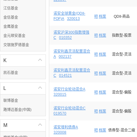
江信基金
诺安全球黄金(QDII-
吧
档案
QDII-商品
金信基金
FOF)A
320013
金鹰基金
诺安沪深300指数增强
吧
档案
指数型-股票
金元顺安基金
C
010352
交银施罗德基金
诺安利鑫灵活配置混合
吧
档案
混合型-灵活
A
002137
K

诺安利鑫灵活配置混合
凯石基金
吧
档案
混合型-灵活
C
014521
L

诺安行业轮动混合A
吧
档案
混合型-偏股
320015
联博基金
诺安行业轮动混合C
路博迈基金(中国)
吧
档案
混合型-偏股
019570
M

诺安增利债券A
吧
档案
债券型-混合二级
320008