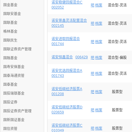
诺安稳健回报混合C
国金基金
吧
档案
混合型-灵活
002052
国联安基金
诺安景鑫灵活配置混合
国联基金
吧
档案
混合型-灵活
002145
格林基金
诺安进取回报混合
国联民生
吧
档案
混合型-灵活
001744
国联证券资产管理
诺安恒鑫混合
006429
吧
档案
混合型-偏股
国融基金
国寿安保基金
诺安优选回报混合A
吧
档案
混合型-灵活
国泰海通资管
001743
国泰基金
诺安低碳经济股票A
吧
档案
股票型
国投瑞银基金
001208
国投证券
诺安低碳经济股票D
吧
档案
股票型
国投证券资产管理
020659
国新国证基金
诺安低碳经济股票C
吧
档案
股票型
国信资管
010349