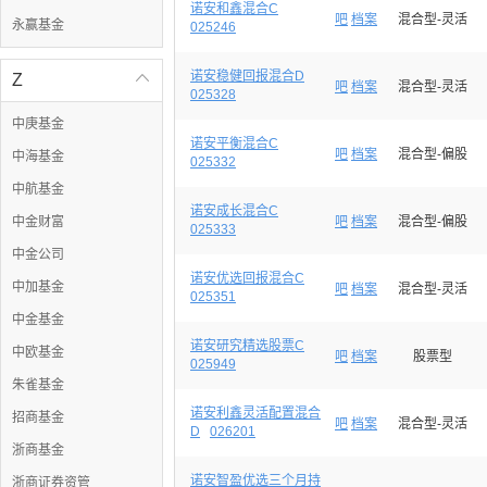
诺安和鑫混合C
吧
档案
混合型-灵活
永赢基金
025246
诺安稳健回报混合D
Z

吧
档案
混合型-灵活
025328
中庚基金
诺安平衡混合C
吧
档案
混合型-偏股
中海基金
025332
中航基金
诺安成长混合C
中金财富
吧
档案
混合型-偏股
025333
中金公司
诺安优选回报混合C
中加基金
吧
档案
混合型-灵活
025351
中金基金
诺安研究精选股票C
中欧基金
吧
档案
股票型
025949
朱雀基金
诺安利鑫灵活配置混合
招商基金
吧
档案
混合型-灵活
D
026201
浙商基金
诺安智盈优选三个月持
浙商证券资管