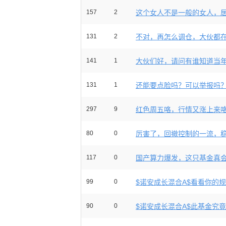
157
2
这个女人不是一般的女人，居然
131
2
不对，再怎么调仓，大伙都在涨
141
1
大伙们好，请问有谁知道当年的
131
1
还能要点脸吗？可以举报吗？咋
297
9
红色周五咯，行情又涨上来
80
0
厉害了，回撤控制的一流，稳中
117
0
国产算力爆发，这只基金真
99
0
$诺安成长混合A$看看你的规模
90
0
$诺安成长混合A$此基金究竟持