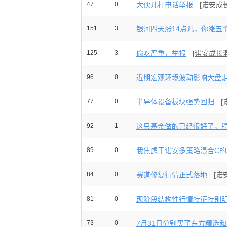
47
0
大伙儿打电话举报
[诺安成
151
3
银河四天涨14点几，你涨五个
125
3
偷吃严重，举报
[诺安成长
96
0
近期宏观环境波动影响大盘走势
77
0
半导体设备板块强势回归
[
92
1
这只基金做的已经很好了，
89
0
我焦虑于诺安多策略混合C的科
84
0
赛道修复行情正式落地
[诺
81
0
现阶段结构性行情特征特别明显
73
0
7月31日分别买了东方精选和此