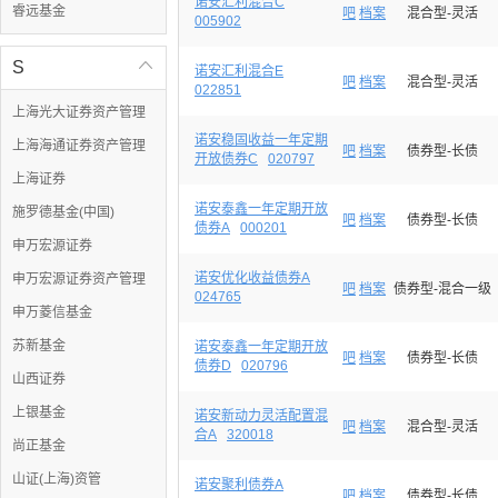
诺安汇利混合C
睿远基金
吧
档案
混合型-灵活
005902
S

诺安汇利混合E
吧
档案
混合型-灵活
022851
上海光大证券资产管理
诺安稳固收益一年定期
上海海通证券资产管理
吧
档案
债券型-长债
开放债券C
020797
上海证券
诺安泰鑫一年定期开放
施罗德基金(中国)
吧
档案
债券型-长债
债券A
000201
申万宏源证券
诺安优化收益债券A
申万宏源证券资产管理
吧
档案
债券型-混合一级
024765
申万菱信基金
苏新基金
诺安泰鑫一年定期开放
吧
档案
债券型-长债
债券D
020796
山西证券
上银基金
诺安新动力灵活配置混
吧
档案
混合型-灵活
合A
320018
尚正基金
山证(上海)资管
诺安聚利债券A
吧
档案
债券型-长债