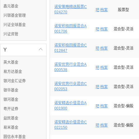
鑫元基金
诺安策略精选股票C
吧
档案
股票型
024270
兴银基金管理
兴证全球基金
诺安积极回报混合A
吧
档案
混合型-灵活
001706
兴证资管
诺安积极回报混合C
吧
档案
混合型-灵活
Y

012847
英大基金
诺安优势行业混合A
吧
档案
混合型-灵活
000538
易方达基金
银河金汇证券
诺安优势行业混合C
吧
档案
混合型-灵活
002053
银华基金
银河基金
诺安精选价值混合A
吧
档案
混合型-偏股
001900
粤开证券
益民基金
诺安精选价值混合C
吧
档案
混合型-偏股
易米基金
022150
圆信永丰基金