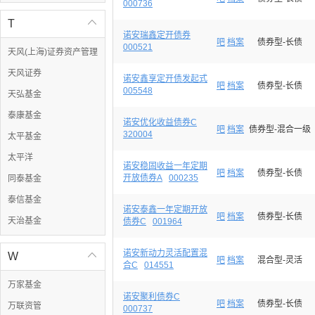
000736
T

诺安瑞鑫定开债券
吧
档案
债券型-长债
000521
天风(上海)证券资产管理
天风证券
诺安鑫享定开债发起式
吧
档案
债券型-长债
005548
天弘基金
泰康基金
诺安优化收益债券C
吧
档案
债券型-混合一级
320004
太平基金
太平洋
诺安稳固收益一年定期
吧
档案
债券型-长债
开放债券A
000235
同泰基金
泰信基金
诺安泰鑫一年定期开放
吧
档案
债券型-长债
天治基金
债券C
001964
诺安新动力灵活配置混
W

吧
档案
混合型-灵活
合C
014551
万家基金
诺安聚利债券C
吧
档案
债券型-长债
万联资管
000737