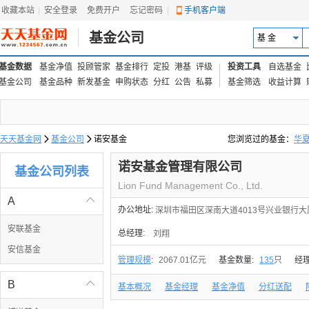
收藏本站
|
安全登录
|
免费开户
忘记密码
|
手机客户端
基金公司
基 金
基金数据
基金净值
投顾管家
基金排行
定投
港基
评级
投资工具
自选基金
基金公司
基金品种
新发基金
申购状态
分红
公告
私募
基金筛选
收益计算
天天基金网

基金公司

诺安基金
您浏览过的基金：
华
易方达上证中盘ETF联接
诺安基金管理有限公司
基金公司列表
Lion Fund Management Co., Ltd.
A

办公地址:
深圳市福田区深南大道4013号兴业银行大厦
安联基金
总经理:
刘翔
安信基金
管理规模
:
2067.01亿元
基金数量:
135
只
经
B

基本概况
基金经理
基金净值
分红送配