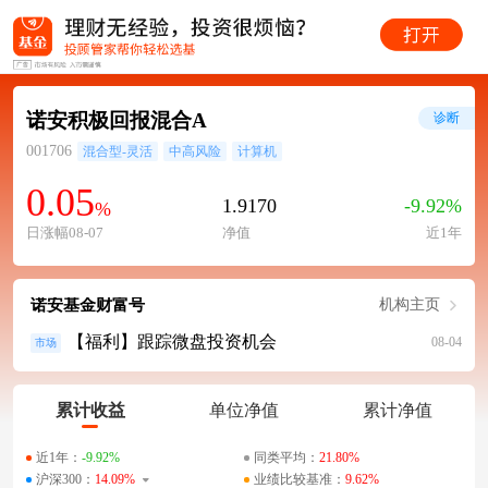
诺安积极回报混合A
诊断
001706
混合型-灵活
中高风险
计算机
0.05
1.9170
-9.92%
%
日涨幅08-07
净值
近1年
诺安基金财富号
机构主页
【福利】跟踪微盘投资机会
08-04
市场
累计收益
单位净值
累计净值
近1年：
-9.92%
同类平均：
21.80%
沪深300：
14.09%
业绩比较基准：
9.62%