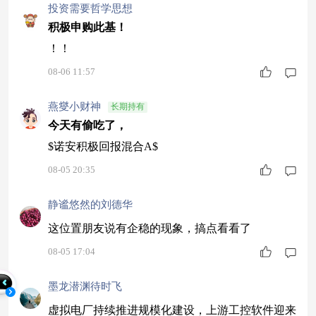
投资需要哲学思想
积极申购此基！
！！
08-06 11:57
燕燮小财神
长期持有
今天有偷吃了，
$诺安积极回报混合A$
08-05 20:35
静谧悠然的刘德华
这位置朋友说有企稳的现象，搞点看看了
08-05 17:04
墨龙潜渊待时飞
虚拟电厂持续推进规模化建设，上游工控软件迎来