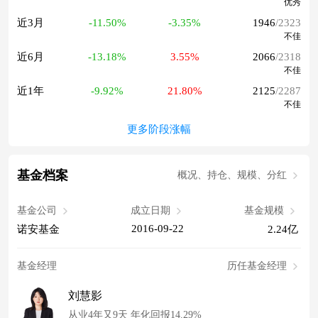
优秀
近3月
-11.50%
-3.35%
1946
/2323
不佳
近6月
-13.18%
3.55%
2066
/2318
不佳
近1年
-9.92%
21.80%
2125
/2287
不佳
更多阶段涨幅
基金档案
概况、持仓、规模、分红
基金公司
成立日期
基金规模
2016-09-22
诺安基金
2.24亿
基金经理
历任基金经理
刘慧影
从业4年又9天 年化回报14.29%