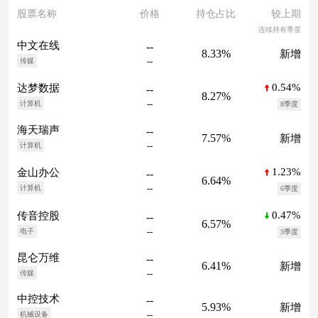
股票名称
价格
持仓占比
较上期
连续持有季度
中文在线
--
8.33%
新增
--
传媒
0.54%
达梦数据
--
8.27%
--
计算机
8季度
海天瑞声
--
7.57%
新增
--
计算机
1.23%
金山办公
--
6.64%
--
计算机
6季度
0.47%
传音控股
--
6.57%
--
电子
3季度
昆仑万维
--
6.41%
新增
--
传媒
中控技术
--
5.93%
新增
--
机械设备