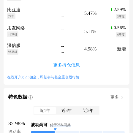
2.59%
比亚迪
--
5.47%
--
汽车
3季度
0.56%
用友网络
--
5.11%
--
计算机
6季度
深信服
--
4.98%
新增
--
计算机
更多持仓信息
在线开户万2.5佣金，即刻参与基金重仓股行情！
特色数据
更多
近1年
近3年
近5年
32.98%
波动尚可
优于26%同类
波动率