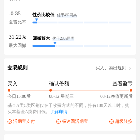
-0.35
性价比较低
优于4%同类
夏普比率
31.22%
回撤较大
优于23%同类
最大回撤
交易规则
买入、卖出规则
买入
确认份额
查看盈亏
今日15:00后
08-12 星期三
08-12净值更新后
基金A类C类区别仅在于收费方式的不同，持有180天以上时，购
买本基金A类费用低。
了解详情
活期宝支付
极速回活期宝
超级转换