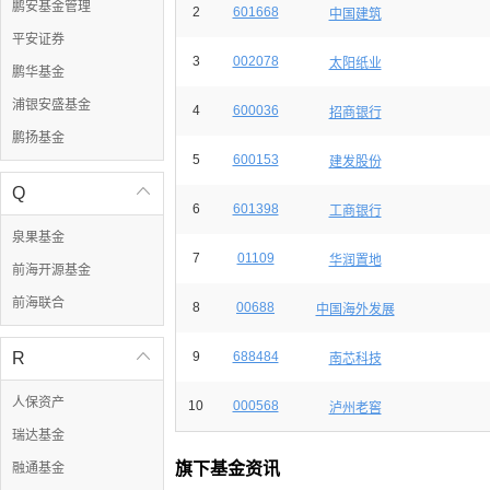
鹏安基金管理
2
601668
中国建筑
平安证券
3
002078
太阳纸业
鹏华基金
浦银安盛基金
4
600036
招商银行
鹏扬基金
5
600153
建发股份
Q

6
601398
工商银行
泉果基金
7
01109
华润置地
前海开源基金
前海联合
8
00688
中国海外发展
R

9
688484
南芯科技
人保资产
10
000568
泸州老窖
瑞达基金
旗下基金资讯
融通基金