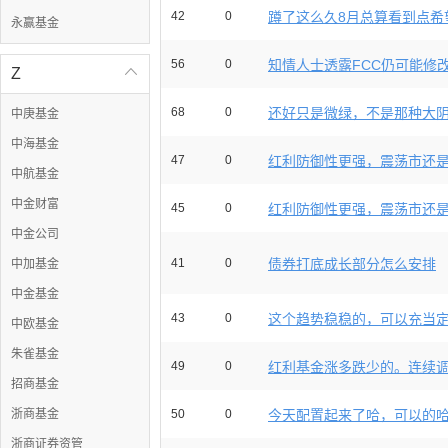
42
0
蹲了这么久8月总算看到点希望
永赢基金
56
0
知情人士透露FCC仍可能修改
Z

68
0
还好只是微绿，不是那种大阴线
中庚基金
中海基金
47
0
红利防御性更强，震荡市还是先
中航基金
中金财富
45
0
红利防御性更强，震荡市还是先
中金公司
41
0
债券打底成长部分怎么安排
中加基金
中金基金
43
0
这个趋势稳稳的，可以充当
中欧基金
朱雀基金
49
0
红利基金涨多跌少的。连续调整
招商基金
浙商基金
50
0
今天配置起来了哈，可以的
浙商证券资管