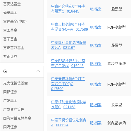
富安达基金
中泰研究精选6个月持
吧
档案
股票型
有股票C
016445
蜂巢基金
富达基金(中国)
中泰天择稳健6个月持
吧
档案
FOF-稳健型
有混合(FOF)A
017589
富国基金
富荣基金
中泰红利量化选股股票
吧
档案
股票型
发起A
021167
方正富邦基金
方正证券
中泰ESG主题6个月持
吧
档案
混合型-偏股
有混合发起
016945
G

中泰天择稳健6个月持
光大保德信基金
有混合(FOF)C
吧
档案
FOF-稳健型
017590
国都证券
广发基金
中泰红利量化选股股票
吧
档案
股票型
发起C
021168
广发资产管理
国海富兰克林基金
中泰玉衡价值优选混合
吧
档案
混合型-灵活
A
006624
国海证券