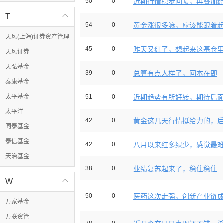
50
0
近期行情稳步回暖，再叠加经理
T

54
0
黄金涨很多嘛，应该能跟着
天风(上海)证券资产管理
45
0
昨天又红了，想起来这基仓里有
天风证券
天弘基金
39
0
总算有点人样了，回本在即
泰康基金
太平基金
51
0
近期趋势有所好转，期待后面多
太平洋
42
0
黄金这几天行情挺给力的，后面
同泰基金
泰信基金
42
0
八月以来红多绿少，感觉最难的
天治基金
38
0
业绩复苏起来了，稳住稳住
W

50
0
医药这次走强，创新产业链
万家基金
万联资管