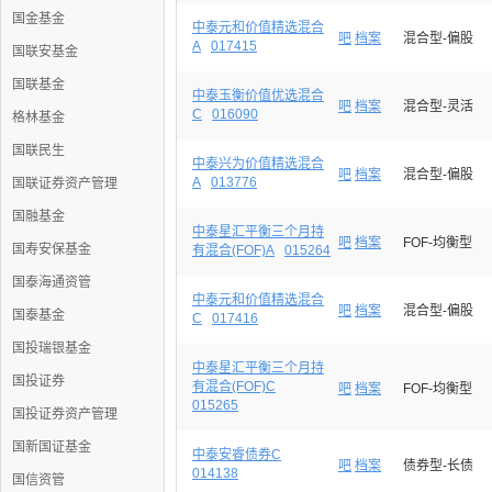
国金基金
中泰元和价值精选混合
吧
档案
混合型-偏股
A
017415
国联安基金
国联基金
中泰玉衡价值优选混合
吧
档案
混合型-灵活
C
016090
格林基金
国联民生
中泰兴为价值精选混合
吧
档案
混合型-偏股
A
013776
国联证券资产管理
国融基金
中泰星汇平衡三个月持
吧
档案
FOF-均衡型
国寿安保基金
有混合(FOF)A
015264
国泰海通资管
中泰元和价值精选混合
吧
档案
混合型-偏股
国泰基金
C
017416
国投瑞银基金
中泰星汇平衡三个月持
国投证券
有混合(FOF)C
吧
档案
FOF-均衡型
015265
国投证券资产管理
国新国证基金
中泰安睿债券C
吧
档案
债券型-长债
014138
国信资管