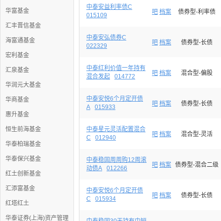
中泰安益利率债C
华富基金
吧
档案
债券型-利率债
015109
汇丰晋信基金
中泰安弘债券C
海富通基金
吧
档案
债券型-长债
022329
宏利基金
中泰红利价值一年持有
汇泉基金
吧
档案
混合型-偏股
混合发起
014772
华润元大基金
中泰安悦6个月定开债
华商基金
吧
档案
债券型-长债
A
015933
惠升基金
恒生前海基金
中泰星元灵活配置混合
吧
档案
混合型-灵活
C
012940
华泰柏瑞基金
华泰保兴基金
中泰稳固周周购12周滚
吧
档案
债券型-混合二级
动债A
012266
红土创新基金
汇添富基金
中泰安悦6个月定开债
吧
档案
债券型-长债
C
015934
红塔红土
华泰证券(上海)资产管理