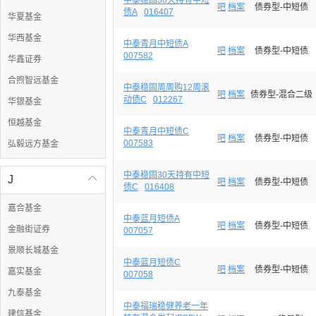
中泰稳固30天持有中短
吧
档案
债券型-中短债
债A
016407
华夏基金
华西基金
中泰青月中短债A
吧
档案
债券型-中短债
007582
华鑫证券
合煦智远基金
中泰稳固周周购12周滚
吧
档案
债券型-混合二级
动债C
012267
华银基金
恒越基金
中泰青月中短债C
吧
档案
债券型-中短债
007583
弘毅远方基金
中泰稳固30天持有中短
J

吧
档案
债券型-中短债
债C
016408
嘉合基金
中泰蓝月短债A
吧
档案
债券型-中短债
金融街证券
007057
景顺长城基金
中泰蓝月短债C
吧
档案
债券型-中短债
嘉实基金
007058
九泰基金
中泰福瑞稳健养老一年
建信基金