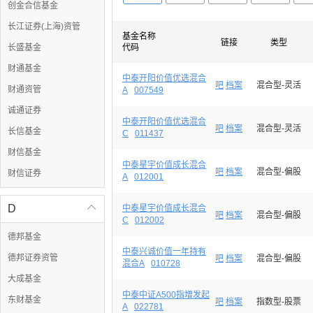
创金合信基金
长江证券(上海)资管
基金名称
链接
类型
长盛基金
代码
财通基金
中泰开阳价值优选混合
吧
档案
混合型-灵活
财通资管
A
007549
诚通证券
中泰开阳价值优选混合
吧
档案
混合型-灵活
长信基金
C
011437
财信基金
中泰星宇价值成长混合
吧
档案
混合型-偏股
财信证券
A
012001
D

中泰星宇价值成长混合
吧
档案
混合型-偏股
C
012002
德邦基金
中泰兴诚价值一年持有
德邦证券资管
吧
档案
混合型-偏股
混合A
010728
大成基金
中泰中证A500指增发起
东财基金
吧
档案
指数型-股票
A
022781