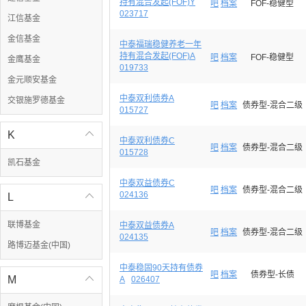
持有混合发起(FOF)Y
吧
档案
FOF-稳健型
023717
江信基金
金信基金
中泰福瑞稳健养老一年
持有混合发起(FOF)A
吧
档案
FOF-稳健型
金鹰基金
019733
金元顺安基金
中泰双利债券A
交银施罗德基金
吧
档案
债券型-混合二级
015727
K

中泰双利债券C
吧
档案
债券型-混合二级
015728
凯石基金
中泰双益债券C
吧
档案
债券型-混合二级
024136
L

联博基金
中泰双益债券A
吧
档案
债券型-混合二级
024135
路博迈基金(中国)
中泰稳固90天持有债券
吧
档案
债券型-长债
M

A
026407