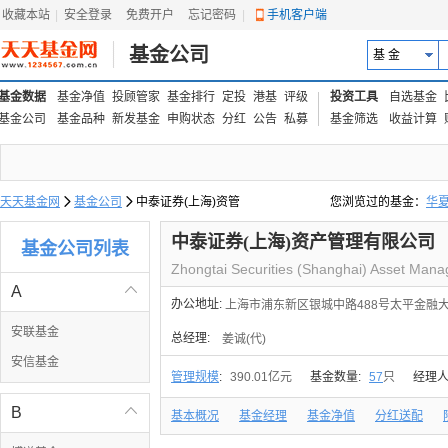
收藏本站
|
安全登录
|
免费开户
忘记密码
|
手机客户端
基金公司
基 金
基金数据
基金净值
投顾管家
基金排行
定投
港基
评级
投资工具
自选基金
基金公司
基金品种
新发基金
申购状态
分红
公告
私募
基金筛选
收益计算
天天基金网

基金公司

中泰证券(上海)资管
您浏览过的基金：
华
易方达上证中盘ETF联接
中泰证券(上海)资产管理有限公司
基金公司列表
Zhongtai Securities (Shanghai) Asset Mana
A

办公地址:
上海市浦东新区银城中路488号太平金融大厦1
安联基金
总经理:
姜诚(代)
安信基金
管理规模
:
390.01亿元
基金数量:
57
只
经理人
B

基本概况
基金经理
基金净值
分红送配