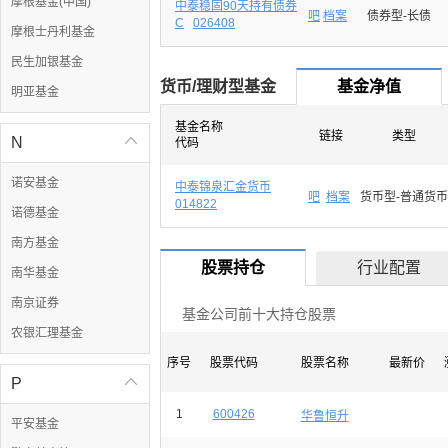
摩根基金(中国)
中泰稳固90天持有债券
吧
档案
债券型-长债
C
026408
摩根士丹利基金
民生加银基金
货币/理财型基金
基金净值
明亚基金
基金名称
链接
类型
N

代码
诺安基金
中泰锦泉汇金货币
吧
档案
货币型-普通货币
014822
诺德基金
南方基金
股票持仓
行业配置
南华基金
南京证券
基金公司前十大持仓股票
农银汇理基金
序号
股票代码
股票名称
最新价
P

1
600426
华鲁恒升
平安基金