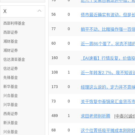
78
0
近几个交易日表现还不错，希望
X

56
0
债市最近确实有波动，但是长期
西部利得基金
77
0
躺平不动，比瞎操作强一百倍，
西部证券
湘财基金
60
0
近一周86个蛋了，状态不错的，
湘财证券
160
0
【AI速看】行情反复，价值投资
信达澳亚基金
信达证券
108
1
近一年转发2.7%，我不知该该
先锋基金
新华基金
173
0
经理这么说的，定力并不意味着
兴合基金
73
0
关于恢复中泰锦泉汇金货币市场
兴华基金
西南证券
489
1
求田老师别折腾
[中泰兴诚
新沃基金
68
0
这个位置低吸平摊成本刚刚好，
兴业基金