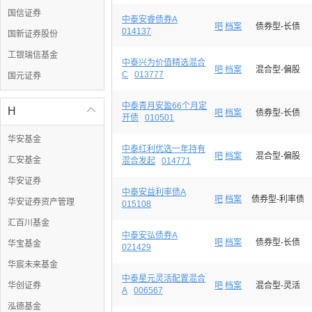
国信证券
中泰安睿债券A
吧
档案
债券型-长债
014137
国新证券股份
工银瑞信基金
中泰兴为价值精选混合
吧
档案
混合型-偏股
C
013777
国元证券
中泰青月安盈66个月定
H

吧
档案
债券型-长债
开债
010501
华安基金
中泰红利优选一年持有
吧
档案
混合型-偏股
汇安基金
混合发起
014771
华安证券
中泰安益利率债A
吧
档案
债券型-利率债
华安证券资产管理
015108
汇百川基金
中泰安弘债券A
吧
档案
债券型-长债
华宝基金
021429
华宸未来基金
中泰星元灵活配置混合
华创证券
吧
档案
混合型-灵活
A
006567
泓德基金