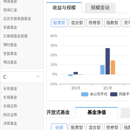
博道基金
收益与规模
规模变动
渤海汇金
北京京管泰富基金
股票型
混合型
债券型
指数型
货
百嘉基金
40%
贝莱德基金管理
博时基金
30%
宝盈基金
20%
博远基金
10%
0%
C

-10%
近6月
近1年
长安基金
本公司平均
同类平
长城基金
长城证券
开放式基金
基金净值
财达证券
淳厚基金
全部
股票型
混合型
债券型
指