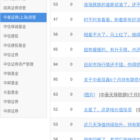
53
0
涨涨跌跌的谁能说准了，还不如
招商证券资管
中泰证券(上海)资管
47
0
时不时来看看，盼着能有好
中信保诚基金
56
0
相差不大了，马上红了，继
中信建投
中信建投基金
65
0
趋势缓缓的，有升无降，也
中信证券
中信证券资产管理
94
0
目前市场行情还不错，你得抓点
中银基金
95
0
关于中泰双鑫6个月持有期债券
中邮基金
众盈基金
63
0
[图片]
[中泰天择稳健6个月持
中银证券
52
0
太差了，这是啥价值投资
[
中原证券
53
0
这几天净值持续抬升，持有期产
58
0
趋势回暖了，希望后面继续