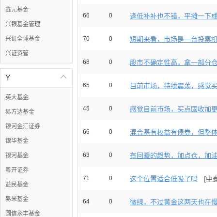
鑫元基金
66
0
逢低补补也不错，平摊一下
兴银基金管理
兴证全球基金
70
0
短期来看，市场是一台投票机；
兴证资管
68
0
股市不确定性高，拿一部分仓位
Y

65
0
目前市场，持续震荡，感觉买点
英大基金
45
0
感觉目前市场，买点固收加更能
易方达基金
银河金汇证券
66
0
混合基有权益有债券，但整体波
银华基金
63
0
有回暖的趋势，加点仓，加
银河基金
粤开证券
71
0
这个位置适合低吸了吗
[中
益民基金
易米基金
64
0
微绿，不过黄金这两天也在慢慢
圆信永丰基金