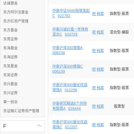
达诚基金
中泰中证A500指增发起
东方阿尔法基金
吧
档案
指数型-股票
C
022782
东方红资产管理
中泰兴诚价值一年持有
东方基金
吧
档案
混合型-偏股
混合C
010729
东莞证券
中泰沪深300增强A
东海基金
吧
档案
指数型-股票
008238
东海证券
东吴基金
中泰沪深300增强C
吧
档案
指数型-股票
008239
东吴证券
东兴基金
中泰沪深300量化优选
吧
档案
指数型-股票
增强A
012206
东兴证券
第一创业
中泰研究精选6个月持
吧
档案
股票型
有股票A
016444
东证融汇证券资产管理
中泰沪深300量化优选
吧
档案
指数型-股票
F

增强C
012207