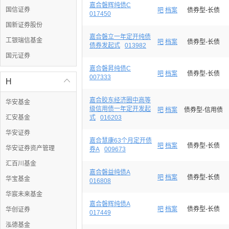
嘉合磐辉纯债C
国信证券
吧
档案
债券型-长债
017450
国新证券股份
嘉合磐立一年定开纯债
工银瑞信基金
吧
档案
债券型-长债
债券发起式
013982
国元证券
嘉合磐昇纯债C
吧
档案
债券型-长债
007333
H

嘉合胶东经济圈中高等
华安基金
级信用债一年定开发起
吧
档案
债券型-信用债
汇安基金
式
016203
华安证券
嘉合慧康63个月定开债
吧
档案
债券型-长债
华安证券资产管理
券A
009673
汇百川基金
嘉合磐益纯债A
吧
档案
债券型-长债
华宝基金
016808
华宸未来基金
嘉合磐辉纯债A
吧
档案
债券型-长债
华创证券
017449
泓德基金