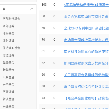
103
0
$国泰信瑞纯债债券$纯债基金分
X

50
0
资金面宽松带动债市持续走暖，
西部利得基金
西部证券
60
0
全球CPO专利中国厂商占比超4
湘财基金
70
0
市场资金面维持宽松状态，债市
湘财证券
信达澳亚基金
61
0
南方科技领航重仓的新易盛和东
信达证券
先锋基金
62
0
能明显感觉到大盘走势两极分化
新华基金
60
0
关于提高嘉合磐昇纯债债券型证
兴合基金
兴华基金
88
0
嘉合磐昇纯债债券型证券投资基金2
西南证券
73
0
【嘉合基金固收周报】政策表态
新沃基金
兴业基金