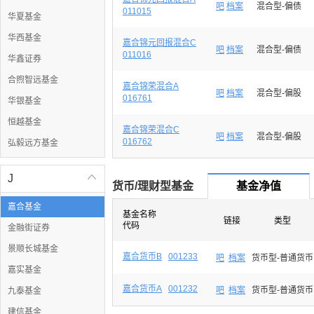
吧
档案
混合型-偏债
011015
华夏基金
华西基金
嘉合锦元回报混合C
吧
档案
混合型-偏债
011016
华鑫证券
合煦智远基金
嘉合锦荣混合A
吧
档案
混合型-偏股
016761
华银基金
恒越基金
嘉合锦荣混合C
吧
档案
混合型-偏股
016762
弘毅远方基金
J

货币/理财型基金
基金净值
嘉合基金
基金名称
链接
类型
代码
金融街证券
景顺长城基金
嘉合货币B
001233
吧
档案
货币型-普通货币
嘉实基金
嘉合货币A
001232
吧
档案
货币型-普通货币
九泰基金
建信基金