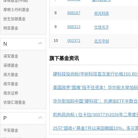
摩根基金(中国)
摩根士丹利基金
8
688167
炬光科技
民生加银基金
9
688313
仕佳光子
明亚基金
10
002371
北方华创
N

诺安基金
旗下基金资讯
诺德基金
硬科技投向标|宇树科技首次发行价格150.80元/
南方基金
南华基金
美国政界“围堵”挡不住资本！华尔街大举加码中
南京证券
华尔街加码中国“硬科技”：光通信ETF半数仓位
农银汇理基金
机构风向标 | 拉卡拉(300773)2026年二季度已
P

25只“固收+”基金7月以来回撤超10%，多元策略
平安基金