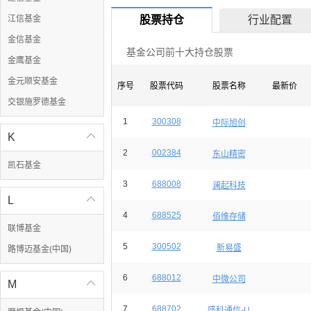
江信基金
股票持仓
行业配置
金信基金
基金公司前十大持仓股票
金鹰基金
金元顺安基金
序号
股票代码
股票名称
最新价
交银施罗德基金
1
300308
中际旭创
K

2
002384
东山精密
凯石基金
3
688008
澜起科技
L

4
688525
佰维存储
联博基金
5
300502
新易盛
路博迈基金(中国)
6
688012
中微公司
M

7
688702
盛科通信-U