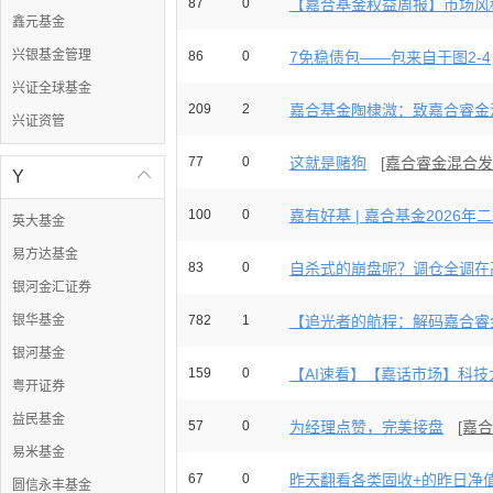
87
0
【嘉合基金权益周报】市场风格
鑫元基金
兴银基金管理
86
0
7免稳债包——包来自于图2-4
兴证全球基金
209
2
嘉合基金陶棣溦：致嘉合睿金混
兴证资管
77
0
这就是赌狗
[嘉合睿金混合发
Y

100
0
嘉有好基 | 嘉合基金2026年二
英大基金
易方达基金
83
0
自杀式的崩盘呢？调仓全调在高
银河金汇证券
银华基金
782
1
【追光者的航程：解码嘉合睿金
银河基金
159
0
【AI速看】【嘉话市场】科技大
粤开证券
益民基金
57
0
为经理点赞，完美接盘
[嘉
易米基金
67
0
昨天翻看各类固收+的昨日净值，
圆信永丰基金