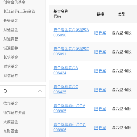
创金合信基金
长江证券(上海)资管
基金名称
链接
类型
代码
长盛基金
财通基金
嘉合睿金混合发起式A
吧
档案
混合型-偏股
005090
财通资管
诚通证券
嘉合睿金混合发起式C
吧
档案
混合型-偏股
005091
长信基金
财信基金
嘉合锦程混合A
吧
档案
混合型-偏股
006424
财信证券
嘉合锦程混合C
吧
档案
混合型-偏股
D

006425
德邦基金
嘉合锦鹏添利混合A
吧
档案
混合型-偏债
008905
德邦证券资管
大成基金
嘉合锦鹏添利混合C
吧
档案
混合型-偏债
008906
东财基金