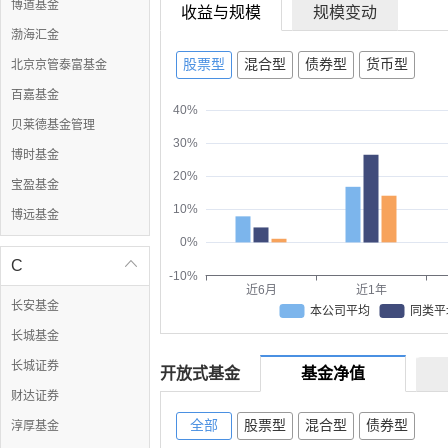
博道基金
收益与规模
规模变动
渤海汇金
股票型
混合型
债券型
货币型
北京京管泰富基金
百嘉基金
40%
贝莱德基金管理
30%
博时基金
20%
宝盈基金
10%
博远基金
0%
C

-10%
近6月
近1年
长安基金
本公司平均
同类平
长城基金
长城证券
开放式基金
基金净值
财达证券
全部
股票型
混合型
债券型
淳厚基金