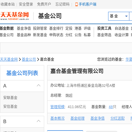
收藏本站
|
安全登录
|
免费开户
忘记密码
|
手机客户端
基金公司
基 金
基金数据
基金净值
投顾管家
基金排行
定投
港基
评级
投资工具
自选基金
基金公司
基金品种
新发基金
申购状态
分红
公告
私募
基金筛选
收益计算
天天基金网

基金公司

嘉合基金
您浏览过的基金：
华
易方达上证中盘ETF联接
嘉合基金管理有限公司
基金公司列表
A

办公地址:
上海市杨浦区秦皇岛路32号A楼
总经理:
魏超
安联基金
安信基金
管理规模
:
411.06亿元
基金数量:
48
只
经理人
基本概况
基金经理
基金净值
分红送配
B
