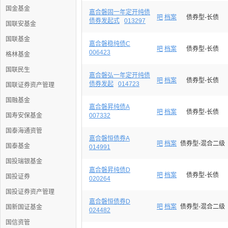
国金基金
嘉合磐固一年定开纯债
吧
档案
债券型-长债
债券发起式
013297
国联安基金
国联基金
嘉合磐稳纯债C
吧
档案
债券型-长债
006423
格林基金
国联民生
嘉合磐弘一年定开纯债
吧
档案
债券型-长债
债券发起
014723
国联证券资产管理
国融基金
嘉合磐昇纯债A
吧
档案
债券型-长债
国寿安保基金
007332
国泰海通资管
嘉合磐恒债券A
吧
档案
债券型-混合二级
国泰基金
014991
国投瑞银基金
嘉合磐昇纯债D
吧
档案
债券型-长债
国投证券
020264
国投证券资产管理
嘉合磐恒债券D
吧
档案
债券型-混合二级
国新国证基金
024482
国信资管