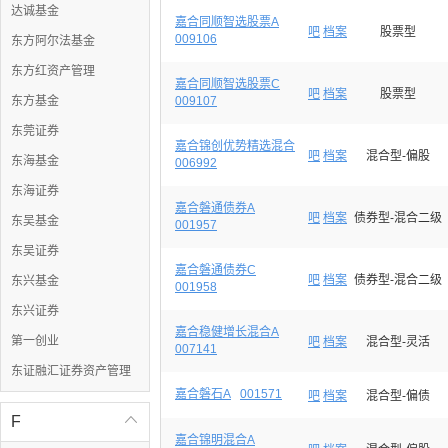
达诚基金
嘉合同顺智选股票A
吧
档案
股票型
009106
东方阿尔法基金
东方红资产管理
嘉合同顺智选股票C
吧
档案
股票型
东方基金
009107
东莞证券
嘉合锦创优势精选混合
吧
档案
混合型-偏股
东海基金
006992
东海证券
嘉合磐通债券A
吧
档案
债券型-混合二级
东吴基金
001957
东吴证券
嘉合磐通债券C
吧
档案
债券型-混合二级
东兴基金
001958
东兴证券
嘉合稳健增长混合A
第一创业
吧
档案
混合型-灵活
007141
东证融汇证券资产管理
嘉合磐石A
001571
吧
档案
混合型-偏债
F

嘉合锦明混合A