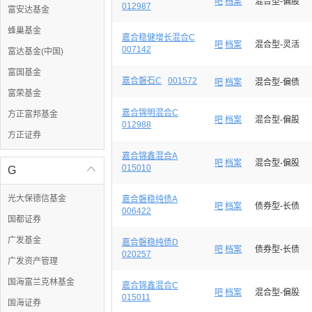
吧
档案
混合型-偏股
012987
富安达基金
蜂巢基金
嘉合稳健增长混合C
吧
档案
混合型-灵活
007142
富达基金(中国)
富国基金
嘉合磐石C
001572
吧
档案
混合型-偏债
富荣基金
嘉合锦明混合C
方正富邦基金
吧
档案
混合型-偏股
012988
方正证券
嘉合锦鑫混合A
吧
档案
混合型-偏股
015010
G

光大保德信基金
嘉合磐稳纯债A
吧
档案
债券型-长债
006422
国都证券
广发基金
嘉合磐稳纯债D
吧
档案
债券型-长债
020257
广发资产管理
国海富兰克林基金
嘉合锦鑫混合C
吧
档案
混合型-偏股
015011
国海证券