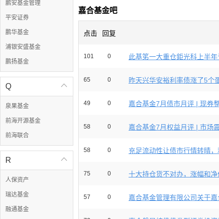
鹏安基金管理
嘉合基金吧
平安证券
鹏华基金
点击
回复
浦银安盛基金
101
0
此基笫一大重仓鉅光科上半年亏损6
鹏扬基金
65
0
昨天兴华安裕利率债涨了5个蛋！
Q

49
0
嘉合基金7月债市月评 | 现券整
泉果基金
前海开源基金
58
0
嘉合基金7月权益月评 | 市场震
前海联合
58
0
充足流动性让债市行情转晴，利
R

75
0
十大持仓货不对办，涨幅和净值
人保资产
瑞达基金
57
0
嘉合基金管理有限公司关于嘉合
融通基金