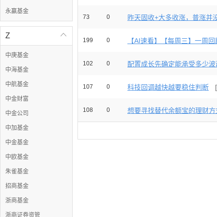
永赢基金
73
0
昨天固收+大多收涨，普涨并没有
Z

199
0
【AI速看】【每周三】一周回顾
中庚基金
102
0
配置成长先确定能承受多少波
中海基金
中航基金
107
0
科技回调越快越要稳住判断
中金财富
108
0
想要寻找替代余额宝的理财方式
中金公司
中加基金
中金基金
中欧基金
朱雀基金
招商基金
浙商基金
浙商证券资管