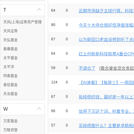
T

64
0
近期市场缺乏主线行情，科技不
天风(上海)证券资产管理
80
0
今天十大持仓很好但净值涨幅却
天风证券
67
0
以为能回口老血没想到吃了点
天弘基金
泰康基金
64
0
红土创新新科技股票A重仓CPO
太平基金
太平洋
59
0
不调仓了
[嘉合睿金混合发起
同泰基金
124
0
【AI速看】【每周三】一周回顾
泰信基金
天治基金
67
0
投纯债的钱，最好是一年以上不
W

66
0
信用下沉这个词，听着专业，其
万家基金
57
0
买纯债图什么？主要是求稳和细
万联资管