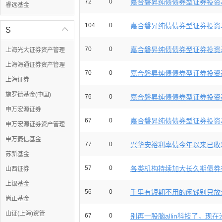
72
0
嘉合磐昇纯债债券型证券投资基
睿远基金
104
0
嘉合磐昇纯债债券型证券投资基
S

70
0
嘉合磐昇纯债债券型证券投资基金
上海光大证券资产管理
上海海通证券资产管理
70
0
嘉合磐昇纯债债券型证券投资基
上海证券
施罗德基金(中国)
76
0
嘉合磐昇纯债债券型证券投资基金
申万宏源证券
67
0
嘉合磐昇纯债债券型证券投资基金
申万宏源证券资产管理
申万菱信基金
77
0
兴华安裕利率债今年以来已收39
苏新基金
57
0
各类机构持续加大长久期债券布
山西证券
上银基金
56
0
手里有短期不用的闲钱别只放余
尚正基金
山证(上海)资管
67
0
别再一股脑allin科技了，现在没