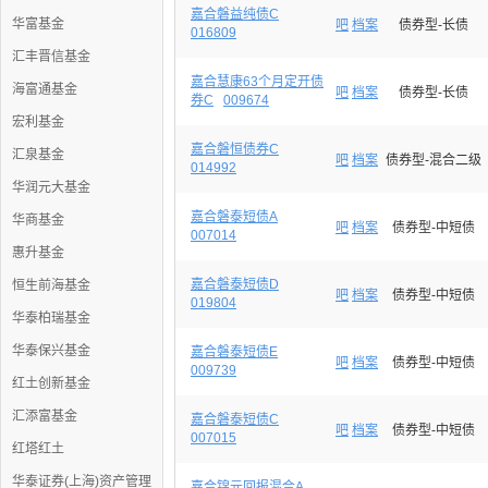
嘉合磐益纯债C
华富基金
吧
档案
债券型-长债
016809
汇丰晋信基金
嘉合慧康63个月定开债
海富通基金
吧
档案
债券型-长债
券C
009674
宏利基金
嘉合磐恒债券C
汇泉基金
吧
档案
债券型-混合二级
014992
华润元大基金
嘉合磐泰短债A
华商基金
吧
档案
债券型-中短债
007014
惠升基金
嘉合磐泰短债D
恒生前海基金
吧
档案
债券型-中短债
019804
华泰柏瑞基金
华泰保兴基金
嘉合磐泰短债E
吧
档案
债券型-中短债
009739
红土创新基金
汇添富基金
嘉合磐泰短债C
吧
档案
债券型-中短债
007015
红塔红土
华泰证券(上海)资产管理
嘉合锦元回报混合A