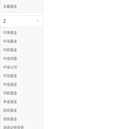
永赢基金
Z

中庚基金
中海基金
中航基金
中金财富
中金公司
中加基金
中金基金
中欧基金
朱雀基金
招商基金
浙商基金
浙商证券资管