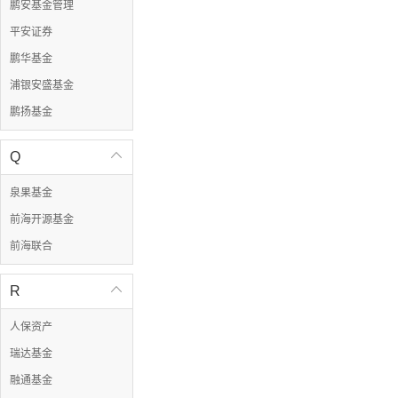
鹏安基金管理
平安证券
鹏华基金
浦银安盛基金
鹏扬基金
Q

泉果基金
前海开源基金
前海联合
R

人保资产
瑞达基金
融通基金