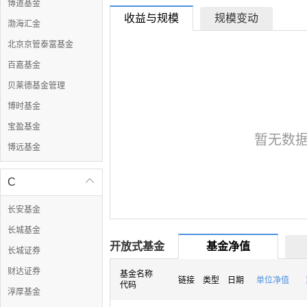
博道基金
收益与规模
规模变动
渤海汇金
北京京管泰富基金
百嘉基金
贝莱德基金管理
博时基金
宝盈基金
暂无数
博远基金
C

长安基金
长城基金
开放式基金
基金净值
长城证券
财达证券
基金名称
链接
类型
日期
单位净值
代码
淳厚基金