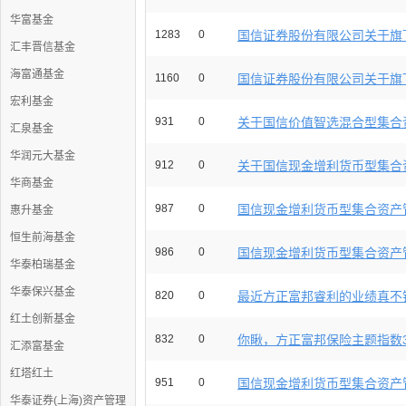
华富基金
1283
0
国信证券股份有限公司关于旗下
汇丰晋信基金
海富通基金
1160
0
国信证券股份有限公司关于旗下
宏利基金
931
0
关于国信价值智选混合型集合资
汇泉基金
华润元大基金
912
0
关于国信现金增利货币型集合资
华商基金
987
0
国信现金增利货币型集合资产管
惠升基金
恒生前海基金
986
0
国信现金增利货币型集合资产管
华泰柏瑞基金
华泰保兴基金
820
0
最近方正富邦睿利的业绩真不错
红土创新基金
832
0
你瞅，方正富邦保险主题指数3.1
汇添富基金
红塔红土
951
0
国信现金增利货币型集合资产管
华泰证券(上海)资产管理