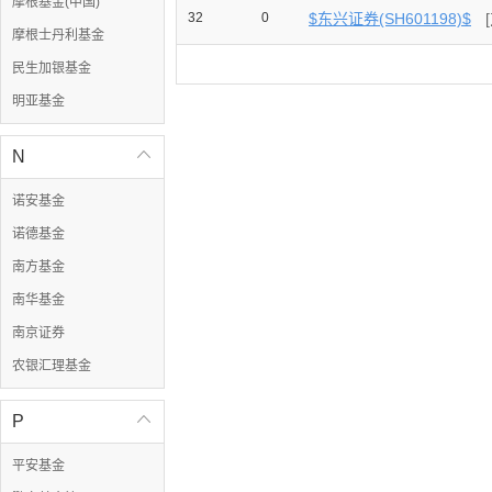
摩根基金(中国)
32
0
$东兴证券(SH601198)$
摩根士丹利基金
民生加银基金
明亚基金
N

诺安基金
诺德基金
南方基金
南华基金
南京证券
农银汇理基金
P

平安基金