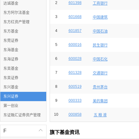
2
601398
达诚基金
工商银行
东方阿尔法基金
3
601668
中国建筑
东方红资产管理
4
601857
东方基金
中国石油
东莞证券
5
600016
民生银行
东海基金
6
600028
东海证券
中国石化
东吴基金
7
601328
交通银行
东吴证券
8
600519
东兴基金
贵州茅台
东兴证券
9
000333
美的集团
第一创业
10
000858
东证融汇证券资产管理
五 粮 液
F

旗下基金资讯