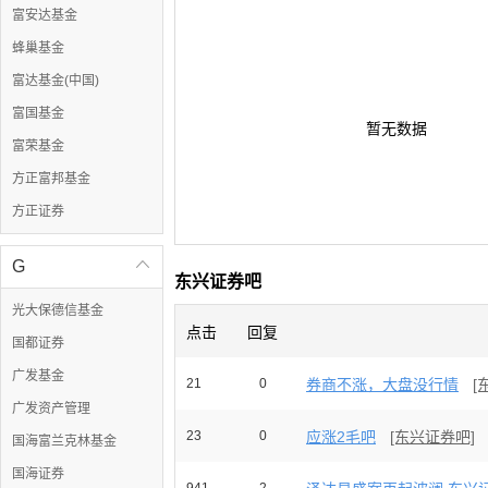
富安达基金
蜂巢基金
富达基金(中国)
富国基金
暂无数据
富荣基金
方正富邦基金
方正证券
G

东兴证券吧
光大保德信基金
点击
回复
国都证券
广发基金
21
0
券商不涨，大盘没行情
[
广发资产管理
23
0
应涨2毛吧
[东兴证券吧]
国海富兰克林基金
国海证券