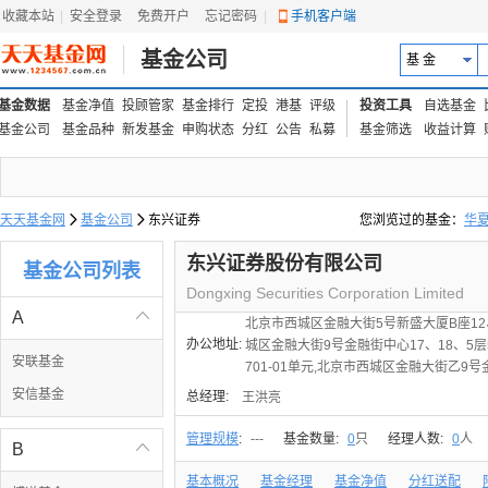
收藏本站
|
安全登录
|
免费开户
忘记密码
|
手机客户端
基金公司
基 金
基金数据
基金净值
投顾管家
基金排行
定投
港基
评级
投资工具
自选基金
基金公司
基金品种
新发基金
申购状态
分红
公告
私募
基金筛选
收益计算
天天基金网

基金公司

东兴证券
您浏览过的基金：
华
易方达上证中盘ETF联接
东兴证券股份有限公司
基金公司列表
Dongxing Securities Corporation Limited
A

北京市西城区金融大街5号新盛大厦B座12、
办公地址:
城区金融大街9号金融街中心17、18、5层5
安联基金
701-01单元,北京市西城区金融大街乙9号
安信基金
总经理:
王洪亮
管理规模
:
---
基金数量:
0
只
经理人数:
0
人
B

基本概况
基金经理
基金净值
分红送配