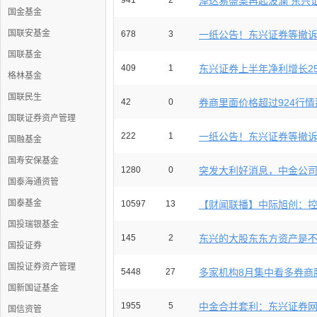
941
2
泽达易盛案再起波澜 东兴证券
国金基金
国联安基金
678
3
一纸公告！东兴证券等撤诉，涉
国联基金
409
1
东兴证券上半年净利增长25
格林基金
国联民生
42
0
券商里面价格超过924行情那
国联证券资产管理
222
1
一纸公告！东兴证券等撤诉，涉
国融基金
国寿安保基金
1280
0
突发大利好消息，中金公司重
国泰海通资管
国泰基金
10597
13
【财闻联播】中际旭创：控股
国投瑞银基金
145
2
东兴的大股东东方资产是不是
国投证券
国投证券资产管理
5448
27
多家机构8月集中看多券商股 
国新国证基金
1955
5
中金合并套利：东兴证券
国信资管