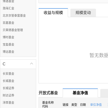
博道基金
渤海汇金
收益与规模
规模变动
北京京管泰富基金
百嘉基金
贝莱德基金管理
博时基金
宝盈基金
博远基金
暂无数
C

长安基金
长城基金
长城证券
开放式基金
基金净值
财达证券
淳厚基金
基金名称
链接
类型
日期
单位净值
代码