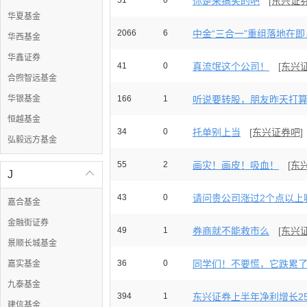
51
0
你是来搞笑的吧
[东兴证券
华夏基金
2066
6
中金“三合一”重组落地在即，
华西基金
华鑫证券
41
0
真流氓这个公司！
[东兴
合煦智远基金
华银基金
166
1
听说要转股，朋友昨天打算加仓
恒越基金
34
0
托单别上当
[东兴证券吧]
弘毅远方基金
55
2
画灾！画皮！吸血！
[东
J

43
0
请问贵公司涨过2个点以上嘛
嘉合基金
金融街证券
49
1
券商就不能救市么
[东兴
景顺长城基金
36
0
同学们！不要慌，它跌累了，
嘉实基金
九泰基金
394
1
东兴证券上半年净利增长25
建信基金