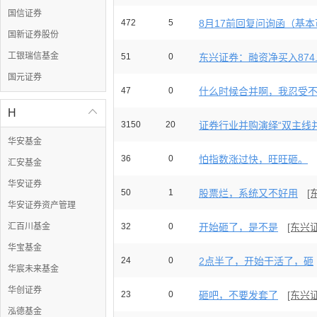
国信证券
472
5
8月17前回复问询函（基本可
国新证券股份
工银瑞信基金
51
0
东兴证券：融资净买入874.5
国元证券
47
0
什么时候合并啊，我忍受不了东
H

3150
20
证券行业并购演绎“双主线并行
华安基金
36
0
怕指数涨过快，旺旺砸。
汇安基金
华安证券
50
1
股票烂，系统又不好用
[
华安证券资产管理
汇百川基金
32
0
开始砸了，是不是
[东兴
华宝基金
24
0
2点半了，开始干活了，砸
华宸未来基金
华创证券
23
0
砸吧，不要发套了
[东兴
泓德基金