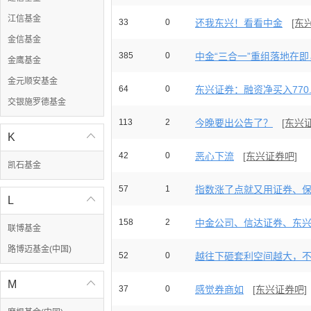
江信基金
33
0
还我东兴！看看中金
[东
金信基金
385
0
中金“三合一”重组落地在即，
金鹰基金
金元顺安基金
64
0
东兴证券：融资净买入770.5
交银施罗德基金
113
2
今晚要出公告了？
[东兴
K

42
0
恶心下流
[东兴证券吧]
凯石基金
57
1
指数涨了点就又用证券、保险
L

158
2
中金公司、信达证券、东兴证
联博基金
路博迈基金(中国)
52
0
越往下砸套利空间越大，不让
M

37
0
感觉券商如
[东兴证券吧]