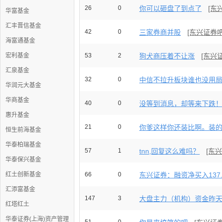
26
0
你可以砸盘了到点了
[东
华富基金
汇丰晋信基金
42
0
三家券商并股
[东兴证券吧
海富通基金
宏利基金
53
2
狗犬商压着不让涨
[东兴
汇泉基金
32
0
中信不拉升板块谁也没用局部
华润元大基金
华商基金
40
0
没等到消息，却等来下跌
惠升基金
21
0
你爹这样你还装比啊。装
恒生前海基金
华泰柏瑞基金
57
1
tnn,回复这么难吗？
[东
华泰保兴基金
红土创新基金
66
0
东兴证券：融资净买入137.3
汇添富基金
147
3
大盘主力（机构）资金昨天流入
红塔红土
华泰证券(上海)资产管理