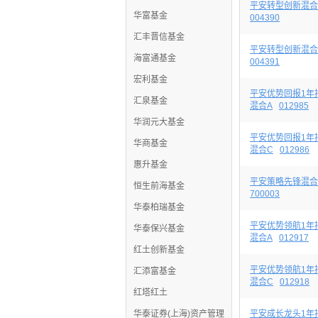
平安转型创新混合
华富基金
004390
汇丰晋信基金
平安转型创新混合
海富通基金
004391
宏利基金
平安优势回报1年
汇泉基金
混合A
012985
华润元大基金
平安优势回报1年
华商基金
混合C
012986
惠升基金
平安策略先锋混合
恒生前海基金
700003
华泰柏瑞基金
平安优势领航1年
华泰保兴基金
混合A
012917
红土创新基金
平安优势领航1年
汇添富基金
混合C
012918
红塔红土
华泰证券(上海)资产管理
平安成长龙头1年