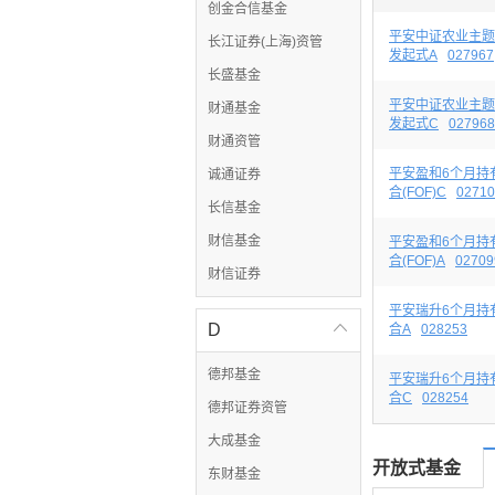
创金合信基金
平安中证农业主题
长江证券(上海)资管
发起式A
027967
长盛基金
平安中证农业主题
财通基金
发起式C
027968
财通资管
平安盈和6个月持
诚通证券
合(FOF)C
02710
长信基金
财信基金
平安盈和6个月持
合(FOF)A
02709
财信证券
平安瑞升6个月持
D

合A
028253
德邦基金
平安瑞升6个月持
合C
028254
德邦证券资管
大成基金
开放式基金
东财基金