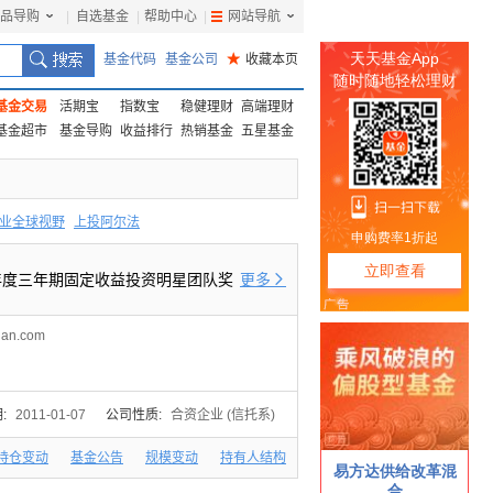
品导购
|
自选基金
|
帮助中心
|
网站导航
|
基金代码
基金公司
★
收藏本页
基金交易
活期宝
指数宝
稳健理财
高端理财
基金超市
基金导购
收益排行
热销基金
五星基金
业全球视野
上投阿尔法
F
上投优势
信诚蓝筹
1年度三年期固定收益投资明星团队奖
更多

gan.com
:
2011-01-07
公司性质:
合资企业 (信托系)
持仓变动
基金公告
规模变动
持有人结构