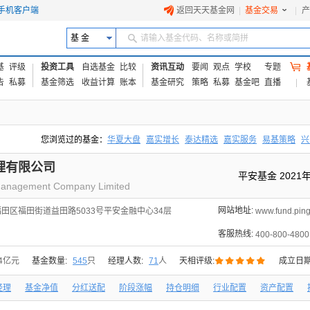
手机客户端
返回天天基金网
|
基金交易
|
产
基 金
请输入基金代码、名称或简拼
基
评级
投资工具
自选基金
比较
资讯互动
要闻
观点
学校
专题
告
私募
基金筛选
收益计算
账本
基金研究
策略
私募
基金吧
直播
您浏览过的基金：
华夏大盘
嘉实增长
泰达精选
嘉实服务
易基策略
兴
易方达上证中盘ETF联接A
交银成长
添富优势
华安宏利
上证180价值ET
理有限公司
平安基金 202
Management Company Limited
网站地址:
田区福田街道益田路5033号平安金融中心34层
www.fund.pin
客服热线:
400-800-4800





74亿元
基金数量:
545
只
经理人数:
71
人
天相评级:
成立日期
经理
基金净值
分红送配
阶段涨幅
持仓明细
行业配置
资产配置