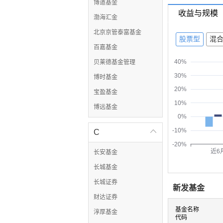
博道基金
收益与规模
渤海汇金
北京京管泰富基金
股票型
混
百嘉基金
40%
贝莱德基金管理
30%
博时基金
20%
宝盈基金
10%
博远基金
0%
-10%
C

-20%
近6
长安基金
长城基金
长城证券
新发基金
财达证券
基金名称
淳厚基金
代码