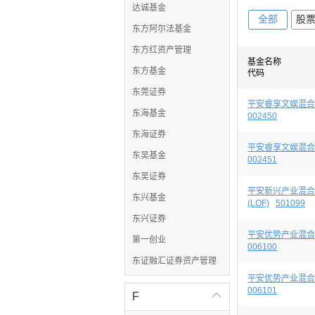
达诚基金
全部
股
东方阿尔法基金
东方红资产管理
基金名称
东方基金
代码
东莞证券
平安睿享文娱混合
东海基金
002450
东海证券
平安睿享文娱混合
东吴基金
002451
东吴证券
平安新兴产业混合
东兴基金
(LOF)
501099
东兴证券
平安优势产业混合
第一创业
006100
东证融汇证券资产管理
平安优势产业混合
006101
F
