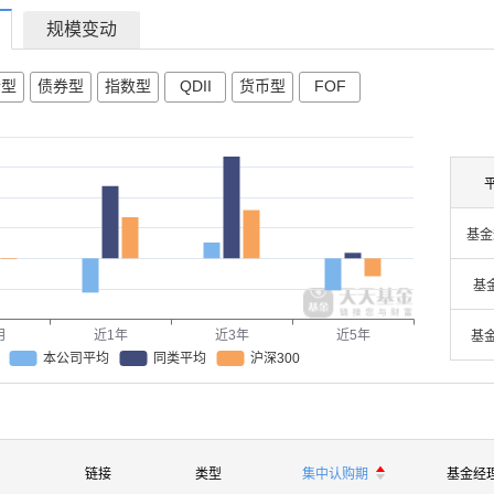
规模变动
合型
债券型
指数型
QDII
货币型
FOF
基金
基金
月
近1年
近3年
近5年
基
本公司平均
同类平均
沪深300

链接
类型
集中认购期
基金经
