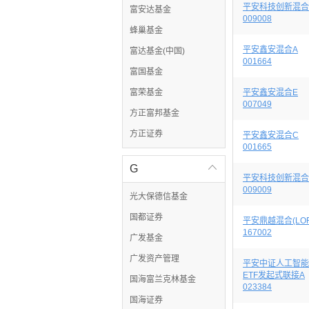
平安科技创新混合
富安达基金
009008
蜂巢基金
平安鑫安混合A
富达基金(中国)
001664
富国基金
富荣基金
平安鑫安混合E
007049
方正富邦基金
方正证券
平安鑫安混合C
001665
G

平安科技创新混合
009009
光大保德信基金
国都证券
平安鼎越混合(LOF
167002
广发基金
广发资产管理
平安中证人工智能
ETF发起式联接A
国海富兰克林基金
023384
国海证券