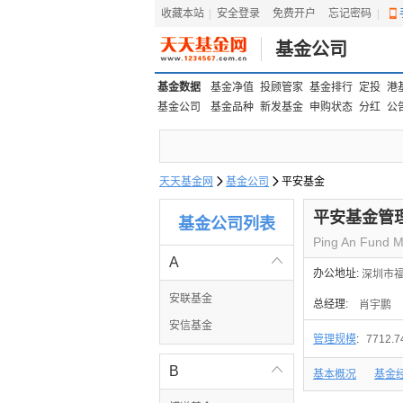
收藏本站
|
安全登录
|
免费开户
忘记密码
|
基金公司
基金数据
基金净值
投顾管家
基金排行
定投
港
基金公司
基金品种
新发基金
申购状态
分红
公
天天基金网

基金公司

平安基金
平安基金管
基金公司列表
Ping An Fund 
A

办公地址:
深圳市福
安联基金
总经理:
肖宇鹏
安信基金
管理规模
:
7712.
B

基本概况
基金