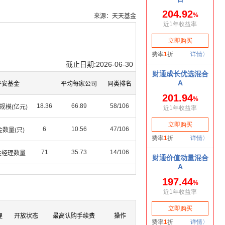
来源：天天基金
截止日期:2026-06-30
平安基金
平均每家公司
同类排名
18.36
66.89
58/106
规模(亿元)
6
10.56
47/106
数量(只)
71
35.73
14/106
金经理数量
理
开放状态
最高认购手续费
操作