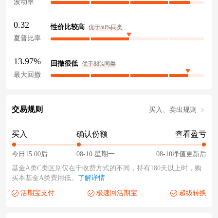
波动率
0.32
性价比较高
优于50%同类
夏普比率
13.97%
回撤很低
优于88%同类
最大回撤
交易规则
买入、卖出规则
买入
确认份额
查看盈亏
今日15:00后
08-10 星期一
08-10净值更新后
基金A类C类区别仅在于收费方式的不同，持有180天以上时，购
买本基金A类费用低。
了解详情
活期宝支付
极速回活期宝
超级转换