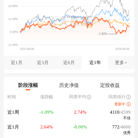
14.13%
-1.82%
近1月
近3月
近6月
近1年
更多
阶段涨幅
历史净值
定投收益
时间
涨跌幅
同类平均
同类排行
更新中
近1周
-1.09%
2.74%
4110
/4599
不佳
近1月
2.64%
-8.00%
772
/4600
优秀