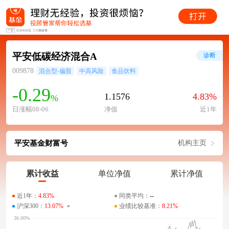
平安低碳经济混合A
诊断
009878
混合型-偏股
中高风险
食品饮料
-0.29
1.1576
4.83%
%
日涨幅08-06
净值
近1年
平安基金财富号
机构主页
累计收益
单位净值
累计净值
近1年：
4.83%
同类平均：
--
沪深300：
13.07%
业绩比较基准：
8.21%