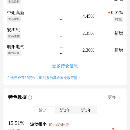
--
食品饮料
0.01%
中炬高新
--
4.45%
--
食品饮料
4季度
安杰思
--
2.35%
新增
--
医药生物
明阳电气
--
2.30%
新增
--
电力设备
更多持仓信息
在线开户万2.5佣金，即刻参与基金重仓股行情！
特色数据
更多
近1年
近3年
近5年
15.51%
波动很小
优于89%同类