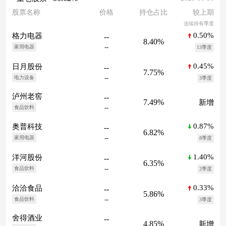
股票名称
价格
持仓占比
较上期
连续持有季度
0.50%
格力电器
--
8.40%
--
家用电器
13季度
0.45%
日月股份
--
7.75%
--
电力设备
3季度
泸州老窖
--
7.49%
新增
--
食品饮料
0.87%
奥普科技
--
6.82%
--
家用电器
8季度
1.40%
洋河股份
--
6.35%
--
食品饮料
2季度
0.33%
洽洽食品
--
5.86%
--
食品饮料
3季度
舍得酒业
--
4.85%
新增