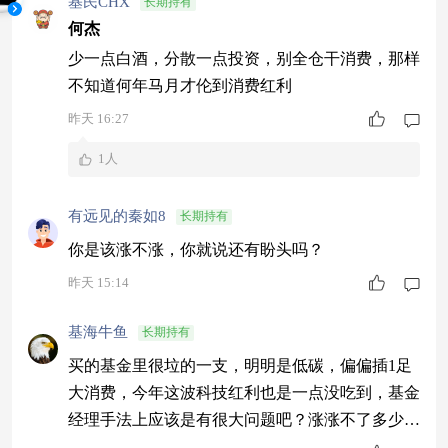
基民CHX
长期持有
何杰
少一点白酒，分散一点投资，别全仓干消费，那样
不知道何年马月才伦到消费红利
昨天 16:27
1人
有远见的秦如8
长期持有
你是该涨不涨，你就说还有盼头吗？
昨天 15:14
基海牛鱼
长期持有
买的基金里很垃的一支，明明是低碳，偏偏插1足
大消费，今年这波科技红利也是一点没吃到，基金
经理手法上应该是有很大问题吧？涨涨不了多少，
跌一顿狂跌