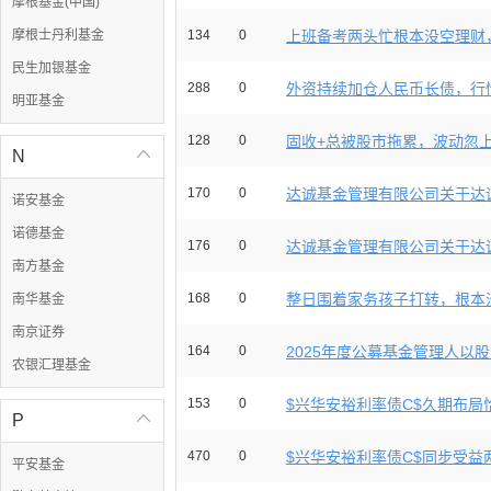
摩根基金(中国)
摩根士丹利基金
134
0
上班备考两头忙根本没空理财，
民生加银基金
288
0
外资持续加仓人民币长债，行情
明亚基金
128
0
固收+总被股市拖累，波动忽上忽
N

170
0
达诚基金管理有限公司关于达诚
诺安基金
诺德基金
176
0
达诚基金管理有限公司关于达诚
南方基金
168
0
整日围着家务孩子打转，根本没
南华基金
南京证券
164
0
2025年度公募基金管理人以股东
农银汇理基金
153
0
$兴华安裕利率债C$久期布局恰
P

470
0
$兴华安裕利率债C$同步受益两
平安基金