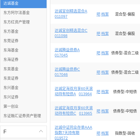
达诚基金
达诚宜创精选混合A
东方阿尔法基金
吧
档案
混合型-偏股
011097
东方红资产管理
达诚宜创精选混合C
东方基金
吧
档案
混合型-偏股
011098
东莞证券
达诚腾益债券A
东海基金
吧
档案
债券型-混合二级
017045
东海证券
东吴基金
达诚腾益债券C
吧
档案
债券型-混合二级
017046
东吴证券
东兴基金
达诚定海双月享60天滚
吧
档案
债券型-中短债
动持有短债A
013964
东兴证券
第一创业
达诚定海双月享60天滚
吧
档案
债券型-中短债
动持有短债C
013965
东证融汇证券资产管理
达诚中证同业存单AAA
F

指数7天持有期
吧
档案
指数型-固收
019572