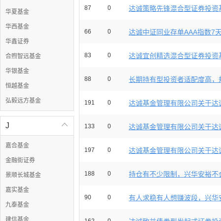
87
0
达诚策略先锋混合型证券投资基金2
华夏基金
华西基金
66
0
达诚中证同业存单AAA指数7天持
华鑫证券
83
0
达诚宜创精选混合型证券投资基金2
合煦智远基金
华银基金
88
0
长期持有型投资者适配度高，规
恒越基金
弘毅远方基金
191
0
达诚基金管理有限公司关于达诚
J

133
0
达诚基金管理有限公司关于达诚
嘉合基金
197
0
达诚基金管理有限公司关于达诚
金融街证券
188
0
持仓有不少限制，兴华安裕不会
景顺长城基金
嘉实基金
90
0
有人求稳有人想赚波段，兴华安
九泰基金
建信基金