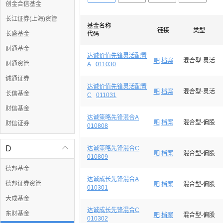
创金合信基金
长江证券(上海)资管
基金名称
链接
类型
长盛基金
代码
财通基金
达诚价值先锋灵活配置
吧
档案
混合型-灵活
财通资管
A
011030
诚通证券
达诚价值先锋灵活配置
吧
档案
混合型-灵活
长信基金
C
011031
财信基金
达诚策略先锋混合A
吧
档案
混合型-偏股
财信证券
010808
D

达诚策略先锋混合C
吧
档案
混合型-偏股
010809
德邦基金
达诚成长先锋混合A
德邦证券资管
吧
档案
混合型-偏股
010301
大成基金
达诚成长先锋混合C
东财基金
吧
档案
混合型-偏股
010302