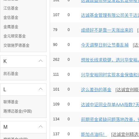
162
0
达诚致益债券型发起式证券投资
江信基金
107
0
达诚基金管理有限公司关于达诚
金信基金
金鹰基金
79
0
成绩好不是靠一天涨出来的
金元顺安基金
90
0
今天调整日别让节奏乱掉
[
交银施罗德基金
262
0
想放长线求稳健，选兴华安裕。
K

凯石基金
111
0
兴华安裕同时实现本金保值和适
L

101
0
这么差劲的基金
[达诚宜创精
联博基金
109
0
达诚中证同业存单AAA指数7天持
路博迈基金(中国)
134
0
前期资金紧缺问题落地改善，安
M

137
0
能加点油吗！
[达诚宜创精选