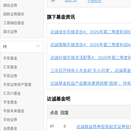
10
300750
宁德时代
国信证券
国新证券股份
旗下基金资讯
工银瑞信基金
国元证券
H

华安基金
汇安基金
三次召开持有人大会却“无人问津”，达诚基金样
华安证券
达诚基金权益产品集体遭遇规模“困境”，持有人
华安证券资产管理
汇百川基金
达诚基金吧
华宝基金
华宸未来基金
点击
回复
华创证券
47
0
达诚致益债券型发起式证券投资
泓德基金