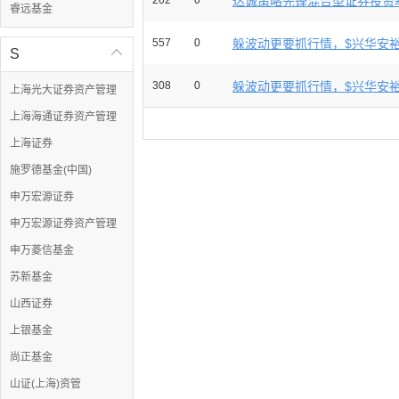
202
0
达诚策略先锋混合型证券投资基金2
睿远基金
557
0
躲波动更要抓行情，$兴华安裕利
S

308
0
躲波动更要抓行情，$兴华安裕利
上海光大证券资产管理
上海海通证券资产管理
上海证券
施罗德基金(中国)
申万宏源证券
申万宏源证券资产管理
申万菱信基金
苏新基金
山西证券
上银基金
尚正基金
山证(上海)资管