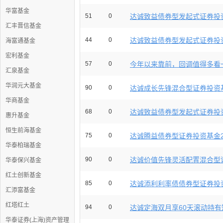
华富基金
51
0
达诚致益债券型发起式证券投资
汇丰晋信基金
44
0
达诚致益债券型发起式证券投资
海富通基金
宏利基金
57
0
今年以来靠前，回调值得多看
汇泉基金
华润元大基金
90
0
达诚成长先锋混合型证券投资基金2
华商基金
68
0
达诚致益债券型发起式证券投资基
惠升基金
恒生前海基金
75
0
达诚腾益债券型证券投资基金202
华泰柏瑞基金
90
0
达诚价值先锋灵活配置混合型证
华泰保兴基金
红土创新基金
85
0
达诚添利利率债债券型证券投资基
汇添富基金
红塔红土
94
0
达诚定海双月享60天滚动持有短
华泰证券(上海)资产管理