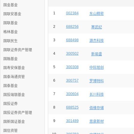
国金基金
1
002384
东山精密
国联安基金
国联基金
2
688256
寒武纪
格林基金
3
688498
源杰科技
国联民生
国联证券资产管理
4
300502
新易盛
国融基金
5
300308
中际旭创
国寿安保基金
国泰海通资管
6
300757
罗博特科
国泰基金
7
300604
长川科技
国投瑞银基金
国投证券
8
688525
佰维存储
国投证券资产管理
9
301489
思泉新材
国新国证基金
国信资管