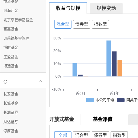
博道基金
收益与规模
规模变动
渤海汇金
北京京管泰富基金
混合型
债券型
指数型
百嘉基金
30%
贝莱德基金管理
博时基金
20%
宝盈基金
10%
博远基金
0%
C

-10%
近6月
近1年
长安基金
本公司平均
同类平
长城基金
长城证券
开放式基金
基金净值
财达证券
淳厚基金
全部
混合型
债券型
指数型