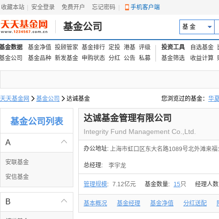
收藏本站
|
安全登录
|
免费开户
忘记密码
|
手机客户端
基金公司
基 金
基金数据
基金净值
投顾管家
基金排行
定投
港基
评级
投资工具
自选基金
基金公司
基金品种
新发基金
申购状态
分红
公告
私募
基金筛选
收益计算
天天基金网

基金公司

达诚基金
您浏览过的基金：
华
易方达上证中盘ETF联接
达诚基金管理有限公司
基金公司列表
Integrity Fund Management Co.,Ltd.
A

办公地址:
上海市虹口区东大名路1089号北外滩来福
安联基金
总经理:
李宇龙
安信基金
管理规模
:
7.12亿元
基金数量:
15
只
经理人数
B

基本概况
基金经理
基金净值
分红送配