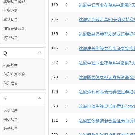
鹏安基金管理
160
0
达诚中证同业存单AAA指数7天持
平安证券
206
0
达诚定海双月享60天滚动持有短
鹏华基金
浦银安盛基金
185
0
达诚致益债券型发起式证券投资基
鹏扬基金
176
0
达诚成长先锋混合型证券投资基金2
Q

212
0
达诚中证同业存单AAA指数7天持
泉果基金
前海开源基金
223
0
达诚腾益债券型证券投资基金202
前海联合
166
0
达诚添利利率债债券型证券投资基
R

228
0
达诚价值先锋灵活配置混合型证
人保资产
瑞达基金
191
0
达诚宜创精选混合型证券投资基金2
融通基金