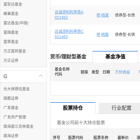
富安达基金
达诚添利利率债A
蜂巢基金
吧
档案
债券型-长债
021462
富达基金(中国)
达诚添利利率债C
富国基金
吧
档案
债券型-长债
021463
富荣基金
方正富邦基金
货币/理财型基金
基金净值
方正证券
基金名称
链接
类型
日期
万份收益
代码
G

光大保德信基金
国都证券
股票持仓
行业配置
广发基金
广发资产管理
基金公司前十大持仓股票
国海富兰克林基金
国海证券
序号
股票代码
股票名称
最新价