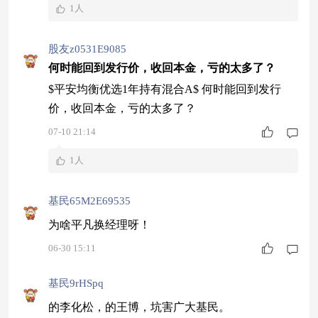
1人
股友z0531E9085
何时能回到发行价，收回本金，亏的太多了？
$平安均衡优选1年持有混合A$ 何时能回到发行
价，收回本金，亏的太多了？
07-10 21:14
1人
基民65M2E69535
为啥平凡换经理呀！
06-30 15:11
基民9rHSpq
的李化松，的王博，坑害广大基民。