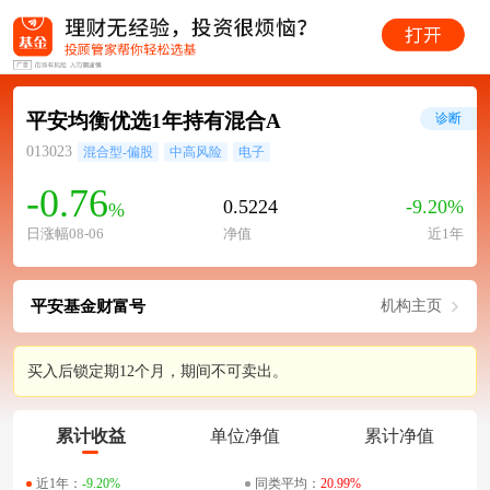
平安均衡优选1年持有混合A
诊断
013023
混合型-偏股
中高风险
电子
-0.76
0.5224
-9.20%
%
日涨幅08-06
净值
近1年
平安基金财富号
机构主页
买入后锁定期12个月，期间不可卖出。
累计收益
单位净值
累计净值
近1年：
-9.20%
同类平均：
20.99%