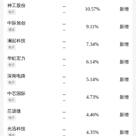
神工股份
--
10.57%
新增
--
电子
中际旭创
--
9.11%
新增
--
通信
澜起科技
--
7.34%
新增
--
电子
华虹宏力
--
6.14%
新增
--
电子
深南电路
--
5.14%
新增
--
电子
中芯国际
--
4.73%
新增
--
电子
芯源微
--
4.46%
新增
--
电子
光迅科技
--
4.35%
新增
--
通信