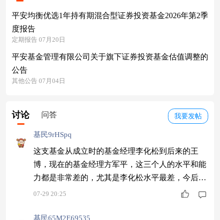
平安均衡优选1年持有期混合型证券投资基金2026年第2季
度报告
定期报告 07月20日
平安基金管理有限公司关于旗下证券投资基金估值调整的
公告
其他公告 07月04日
讨论
问答
我要发帖
基民9rHSpq
这支基金从成立时的基金经理李化松到后来的王
博，现在的基金经理方军平，这三个人的水平和能
力都是非常差的，尤其是李化松水平最差，今后凡
这三人管理的基金都不能买。切记！
07-29 20:25
基民65M2E69535