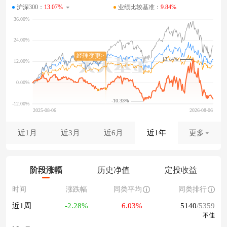
沪深300：
13.07%
业绩比较基准：
9.84%
13.14%
-10.33%
近1月
近3月
近6月
近1年
更多
阶段涨幅
历史净值
定投收益
时间
涨跌幅
同类平均
同类排行
近1周
-2.28%
6.03%
5140
/5359
不佳