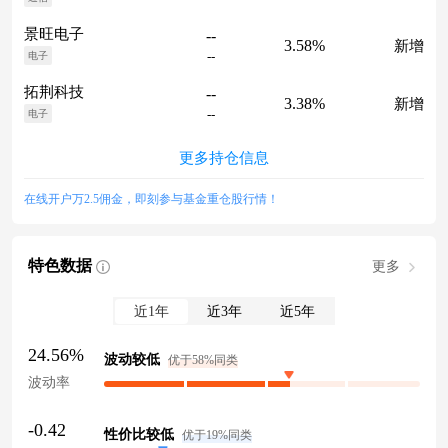
景旺电子
--
3.58%
新增
--
电子
拓荆科技
--
3.38%
新增
--
电子
更多持仓信息
在线开户万2.5佣金，即刻参与基金重仓股行情！
特色数据
更多
近1年
近3年
近5年
24.56%
波动较低
优于58%同类
波动率
-0.42
性价比较低
优于19%同类