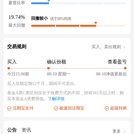
夏普比率
19.74%
回撤较小
优于68%同类
最大回撤
交易规则
买入、卖出规则
买入
确认份额
查看盈亏
今日15:00前
08-10 星期一
08-10净值更新后
买入后锁定期12个月，期间不可卖出。
基金A类C类区别仅在于收费方式的不同，持有365天以上时，购
买本基金A类费用低。
了解详情
活期宝支付
极速回活期宝
超级转换
公告
资讯
更多