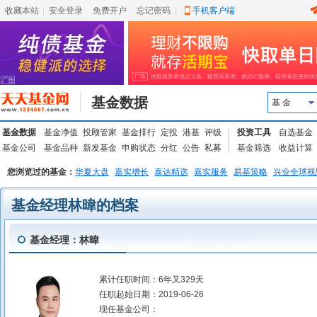
收藏本站
|
安全登录
|
免费开户
忘记密码
|
手机客户端
基金数据
基 金
基金数据
基金净值
投顾管家
基金排行
定投
港基
评级
投资工具
自选基金
基金公司
基金品种
新发基金
申购状态
分红
公告
私募
基金筛选
收益计算
您浏览过的基金：
华夏大盘
嘉实增长
泰达精选
嘉实服务
易基策略
兴业全球视
基金经理林暐的档案
基金经理：林暐
累计任职时间：
6年又329天
任职起始日期：
2019-06-26
现任基金公司：