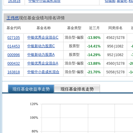
中银中小盘成长混合
估值图
基金吧
档
163818
王伟然
现任基金业绩与排名详情
基金代码
基金名称
基金类型
近三月
同类排名
中银优秀企业混合C
混合型-偏股
027105
-13.90%
4562
|
5278
中银新动力股票C
股票型
014453
-14.41%
956
|
1082
-
中银新动力股票A
股票型
000996
-14.29%
952
|
1082
-
中银优秀企业混合A
混合型-偏股
000432
-13.88%
4560
|
5278
-2
中银中小盘成长混合
混合型-偏股
163818
-21.70%
5058
|
5278
-1
现任基金收益率走势
现任基金排名走势
120%
100%
80%