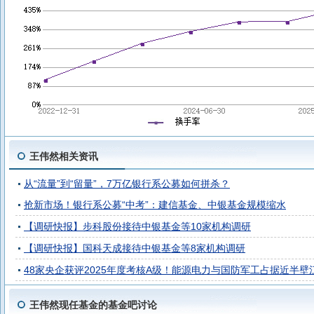
王伟然相关资讯
从“流量”到“留量”，7万亿银行系公募如何拼杀？
抢新市场！银行系公募“中考”：建信基金、中银基金规模缩水
【调研快报】步科股份接待中银基金等10家机构调研
【调研快报】国科天成接待中银基金等8家机构调研
48家央企获评2025年度考核A级！能源电力与国防军工占据近半壁
王伟然现任基金的基金吧讨论