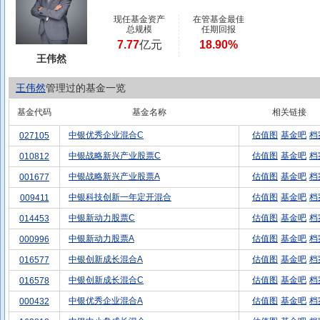
现任基金资产
在管基金最佳
总规模
任期回报
7.77
亿元
18.90%
王伟然
王伟然
管理过的基金一览
基金代码
基金名称
相关链接
中银优秀企业混合C
估值图
基金吧
档
027105
中银战略新兴产业股票C
估值图
基金吧
档
010812
中银战略新兴产业股票A
估值图
基金吧
档
001677
中银科技创新一年定开混合
估值图
基金吧
档
009411
中银新动力股票C
估值图
基金吧
档
014453
中银新动力股票A
估值图
基金吧
档
000996
中银创新成长混合A
估值图
基金吧
档
016577
中银创新成长混合C
估值图
基金吧
档
016578
中银优秀企业混合A
估值图
基金吧
档
000432