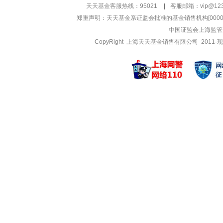
管理基金
管理基金
天天基金客服热线：95021
|
客服邮箱：
vip@12
中银景福回报混合
中银美元债债
郑重声明：
天天基金系证监会批准的基金销售机构[000000
中银景元回报混合
中银美元债债
中国证监会上海监管
中银民丰回报混合
中银丰和定
CopyRight 上海天天基金销售有限公司 2011-现
李宪
黄珺
管理基金
管理基金
中银泰享定期开放
中银鑫新消
中银中债1-3年
中银鑫新消
中银上清所0-5
中银收益混
夏宜冰
姚卫巍
管理基金
管理基金
中银港股通优势成
中银慧泽平
中银全球策略(Q
中银慧泽平
中银全球策略(Q
中银养老目
王晓彦
朱水媚
管理基金
管理基金
中银国有企业债A
中银稳汇短
中银富享定开债
中银稳汇短