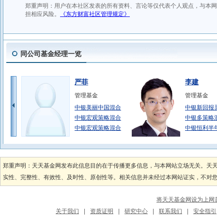
同公司基金经理一览
严菲
李建
管理基金
管理基金
中银美丽中国混合
中银新回报
中银宏观策略混合
中银多策略
中银宏观策略混合
中银恒利半
范静
陈玮
管理基金
管理基金
郑重声明：天天基金网发布此信息目的在于传播更多信息，与本网站立场无关。天
中银活期宝货币A
中银添利债
实性、完整性、有效性、及时性、原创性等。相关信息并未经过本网站证实，不对您构
中银薪钱包货币
中银添利债
中银宁享债券
中银招利债
将天天基金网设为上网
涂海强
郑涛
关于我们
|
资质证明
|
研究中心
|
联系我们
|
安全指引