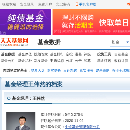
收藏本站
|
安全登录
|
免费开户
忘记密码
|
手机客户端
基金数据
基 金
基金数据
基金净值
投顾管家
基金排行
定投
港基
评级
投资工具
自选基金
基金公司
基金品种
新发基金
申购状态
分红
公告
私募
基金筛选
收益计算
您浏览过的基金：
华夏大盘
嘉实增长
泰达精选
嘉实服务
易基策略
兴业全球视
基金经理王伟然的档案
基金经理：王伟然
累计任职时间：
5年又278天
任职起始日期：
2020-11-02
现任基金公司：
中银基金管理有限公司