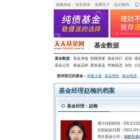
收藏本站
|
安全登录
|
免费开户
忘记密码
|
基金数据
基金数据
基金净值
投顾管家
基金排行
定投
港
基金公司
基金品种
新发基金
申购状态
分红
公
您浏览过的基金：
华夏大盘
嘉实增长
泰达精选
基金经理赵楠的档案
基金经理：赵楠
累计任职时间：
5年又15
任职起始日期：
2021-03-
现任基金公司：
浦银安盛