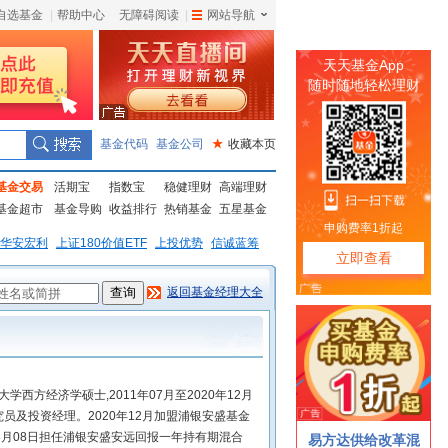
自选基金
|
帮助中心
无障碍阅读
|
网站导航
|
基金代码
基金公司
★
收藏本页
基金交易
活期宝
指数宝
稳健理财
高端理财
基金超市
基金导购
收益排行
热销基金
五星基金
华安宏利
上证180价值ETF
上投优势
信诚蓝筹
返回基金经理大全
学西方经济学硕士,2011年07月至2020年12月
员及投资经理。2020年12月加盟浦银安盛基金
03月08日担任浦银安盛安远回报一年持有期混合