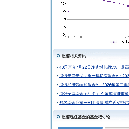
赵楠相关资讯
43只基金7月22日净值增长超5%，最高回
浦银安盛安弘回报一年持有混合A：2026
浦银经济带崛起混合A：2026年第二季度利
浦银安盛基金邹江渝： AI范式演进重
知名基金公司一ETF清盘 成立近5年收
赵楠现任基金的基金吧讨论