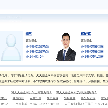
李羿
褚艳辉
管理基金
管理基金
浦银安盛双债增强
浦银安盛安裕回报
浦银安盛双债增强
浦银安盛安裕回报
浦银中债3-5年
浦银安盛安弘回报
李倩
尹华龙
管理基金
管理基金
多信息，与本网站立场无关。天天基金网不保证该信息（包括但不限于文字、视频、
浦银安盛稳健增利
浦银安盛稳健双利
息并未经过本网站证实，不对您构成任何投资决策建议，据此操作，风险自担。数据来源
浦银安盛稳健增利
浦银安盛稳健双利
将天天基金网设为上网首页吗？
将天天基金网添加到收藏夹吗？
章潇枫
邹江渝
究中心
|
联系我们
|
安全指引
|
免责条款
|
隐私条款
|
风险提示函
|
意见
管理基金
管理基金
95021
|
客服邮箱：
vip@1234567.com.cn
|
人工服务时间：工作日 7:30-21:30 