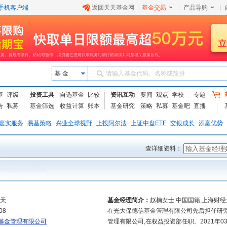
手机客户端
返回天天基金网
|
基金交易
|
产品导购
|
基 金
请输入基金代码、名称或简拼
基
评级
投资工具
自选基金
比较
资讯互动
要闻
观点
学校
专题
告
私募
基金筛选
收益计算
账本
基金研究
策略
私募
基金吧
直播
嘉实服务
易基策略
兴业全球视野
上投阿尔法
上证中盘ETF
交银成长
添富优势
查详细资料：
2天
基金经理简介：
赵楠女士:中国国籍,上海财经大
08
在光大保德信基金管理有限公司先后担任研究
基金管理有限公司
管理有限公司,在权益投资部任职。2021年