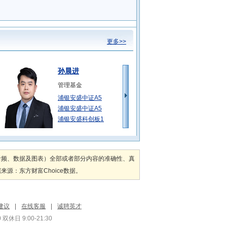
更多>>
孙晨进
管理基金
浦银安盛中证A5
浦银安盛中证A5
浦银安盛科创板1
郑双超
管理基金
音频、数据及图表）全部或者部分内容的准确性、真
浦银安盛优化收益
：东方财富Choice数据。
浦银安盛优化收益
浦银安盛双债增强
缪夏美
建议
|
在线客服
|
诚聘英才
管理基金
双休日 9:00-21:30