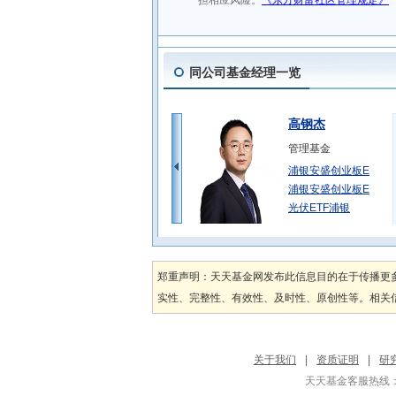
同公司基金经理一览
高钢杰
管理基金
浦银安盛创业板E
浦银安盛创业板E
光伏ETF浦银
杨鑫
管理基金
郑重声明：天天基金网发布此信息目的在于传播更
浦银安盛稳健丰利
实性、完整性、有效性、及时性、原创性等。相关信
浦银安盛稳健丰利
王雅洁
关于我们
|
资质证明
|
研
管理基金
天天基金客服热线：