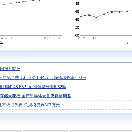
报7.62%
年第二季度利润311.44万元 净值增长率4.71%
润148.55万元 净值增长率5.32%
塑存储天花板 国产半导体设备仍存预期差
益率依旧为负 总规模仅剩667万元