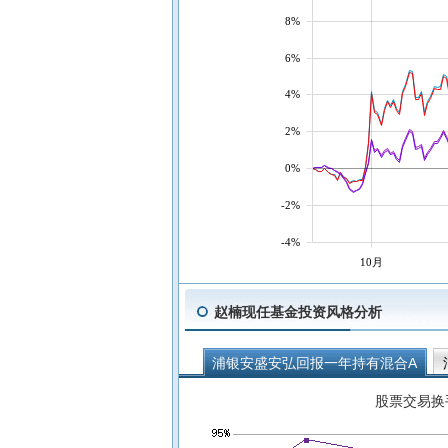
8%
6%
4%
2%
0%
-2%
-4%
10月
赵楠现任基金投资风格分析
浦银安盛安弘回报一年持有混合A
股票交易换