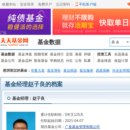
收藏本站
|
安全登录
|
免费开户
忘记密码
|
手机客户端
基金数据
基 金
基金数据
基金净值
投顾管家
基金排行
定投
港基
评级
投资工具
自选基金
基金公司
基金品种
新发基金
申购状态
分红
公告
私募
基金筛选
收益计算
您浏览过的基金：
华夏大盘
嘉实增长
泰达精选
嘉实服务
易基策略
兴业全球视
基金经理赵子良的档案
基金经理：赵子良
累计任职时间：
5年又125天
任职起始日期：
2021-04-07
现任基金公司：
广发基金管理有限公司