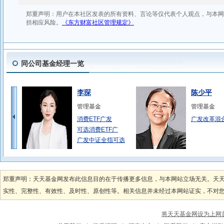
同公司基金经理一览
李琛
陈少平
管理基金
管理基金
消费ETF广发
广发改革混
可选消费ETF广
广发中证全指可选
赵杰
杨冬
管理基金
管理基金
郑重声明：天天基金网发布此信息目的在于传播更多信息，与本网站立场无关。天
广发沪深300指
广发多因子
实性、完整性、有效性、及时性、原创性等。相关信息并未经过本网站证实，不对您构
广发沪深300指
广发价值领
广发中证500指
广发价值领
将天天基金网设为上网
唐晓斌
刘兴旺