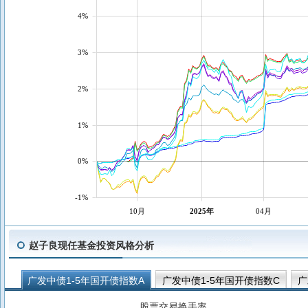
4%
3%
2%
1%
0%
-1%
10月
2025年
04月
赵子良现任基金投资风格分析
广发中债1-5年国开债指数A
广发中债1-5年国开债指数C
广
广发景利纯债C
广发汇兴3个月定期开放债券C
广发添福30
股票交易换手率