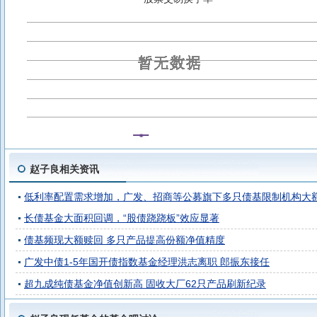
广发汇兴3个月定期开放债券A
广发汇宏6个月定开债
赵子良相关资讯
低利率配置需求增加，广发、招商等公募旗下多只债基限制机构大
长债基金大面积回调，“股债跷跷板”效应显著
债基频现大额赎回 多只产品提高份额净值精度
广发中债1-5年国开债指数基金经理洪志离职 郎振东接任
超九成纯债基金净值创新高 固收大厂62只产品刷新纪录