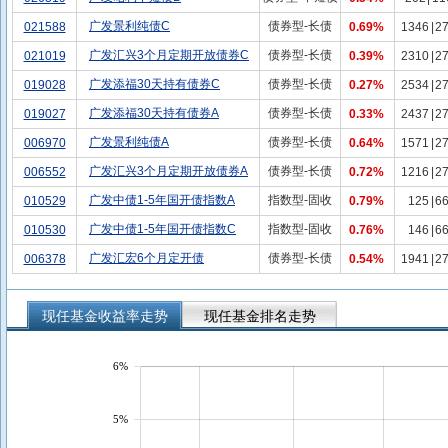
广发景利纯债C
债券型-长债
021588
0.69%
1346
|
2
广发汇兴3个月定期开放债券C
债券型-长债
021019
0.39%
2310
|
2
广发添福30天持有债券C
债券型-长债
019028
0.27%
2534
|
2
广发添福30天持有债券A
债券型-长债
019027
0.33%
2437
|
2
广发景利纯债A
债券型-长债
006970
0.64%
1571
|
2
广发汇兴3个月定期开放债券A
债券型-长债
006552
0.72%
1216
|
2
广发中债1-5年国开债指数A
指数型-固收
010529
0.79%
125
|
6
广发中债1-5年国开债指数C
指数型-固收
010530
0.76%
146
|
6
广发汇宏6个月定开债
债券型-长债
006378
0.54%
1941
|
2
现任基金收益率走势
现任基金排名走势
6%
5%