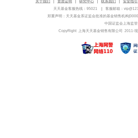
关于我们
|
资质证明
|
研究中心
|
联系我们
|
安全指引
管理基金
管理基金
天天基金客服热线：95021
|
客服邮箱：
vip@12
广发远见智选混合
广发集悦债
郑重声明：
天天基金系证监会批准的基金销售机构[000000
广发远见智选混合
广发鑫源混
中国证监会上海监管
广发优选回报混合
广发鑫源混
CopyRight 上海天天基金销售有限公司 2011-现
苏文杰
代宇
管理基金
管理基金
广发优势成长股票
广发集利一
广发聚丰混合A
广发集利一
广发聚丰混合C
广发汇富一
任爽
李巍
管理基金
管理基金
广发钱袋子货币A
广发新兴产
广发天天利货币A
广发制造业
广发天天红货币A
广发新兴产
张芊
谭昌杰
管理基金
管理基金
广发聚鑫债券A
广发趋势优