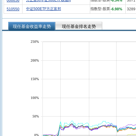
方正富邦中证500ETF联接A
指数型-股票
006656
-6.34%
3071
中证500ETF方正富邦
指数型-股票
510550
-6.98%
3289
现任基金收益率走势
现任基金排名走势
250%
200%
150%
100%
50%
0%