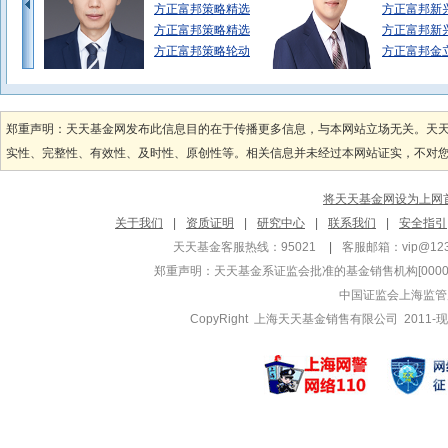
方正富邦策略精选
方正富邦新
方正富邦策略精选
方正富邦新
方正富邦策略轮动
方正富邦金
朱柏蓉
区德成
管理基金
管理基金
郑重声明：天天基金网发布此信息目的在于传播更多信息，与本网站立场无关。天
方正富邦锦利3个
方正富邦睿
实性、完整性、有效性、及时性、原创性等。相关信息并未经过本网站证实，不对您构
方正富邦稳恒3个
方正富邦惠
方正富邦睿
将天天基金网设为上网
徐维君
丁汀
关于我们
|
资质证明
|
研究中心
|
联系我们
|
安全指引
管理基金
管理基金
天天基金客服热线：95021
|
客服邮箱：
vip@12
沪深300ETF
方正富邦货
郑重声明：
天天基金系证监会批准的基金销售机构[000000
人工智能50ET
方正富邦货
中国证监会上海监管
科创创业ETF方
方正富邦货
CopyRight 上海天天基金销售有限公司 2011-现
吴佩珊
吕拙愚
管理基金
管理基金
方正富邦瑞福6个
方正富邦添
方正富邦恒利纯债
方正富邦添
方正富邦稳惠3个
方正富邦泰利