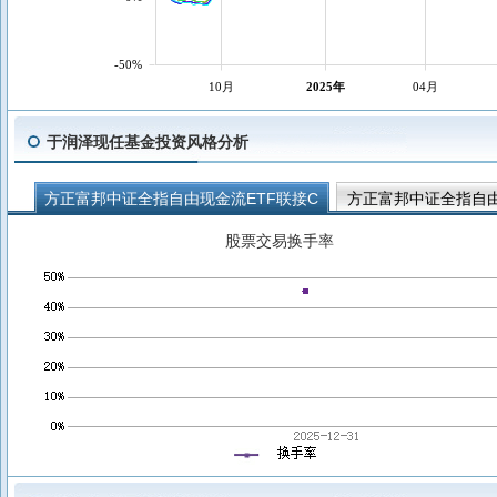
-50%
10月
2025年
04月
于润泽现任基金投资风格分析
方正富邦中证全指自由现金流ETF联接C
方正富邦中证全指自由
方正富邦深证100ETF联接C
方正富邦深证100ETF联接A
股票交易换手率
方正富邦中证500ETF联接A
中证500ETF方正富邦