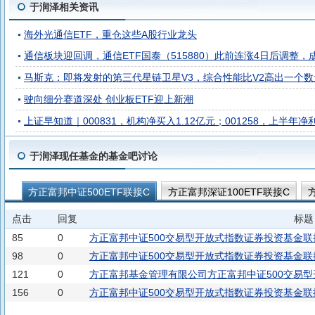
于润泽相关资讯
海外光通信ETF，重仓这些A股行业龙头
通信板块迎回调，通信ETF国泰（515880）此前连涨4日后调整，
马斯克：即将发射的第三代星链卫星V3，综合性能比V2高出一个数量级，
驶向细分赛道深处 创业板ETF迎上新潮
上证早知道｜000831，机构净买入1.12亿元；001258，上半年净利
于润泽现任基金的基金吧讨论
方正富邦中证500ETF联接C
方正富邦深证100ETF联接C
方正富邦大湾区综指(LOF)
中证500ETF方正富邦
科创创业
点击
回复
标题
方正富邦中证全指自由现金流ETF联接C
方正富邦中证全指自由
85
0
方正富邦中证500交易型开放式指数证券投资基金联接
98
0
方正富邦中证500交易型开放式指数证券投资基金联接
121
0
方正富邦基金管理有限公司方正富邦中证500交易
156
0
方正富邦中证500交易型开放式指数证券投资基金联接